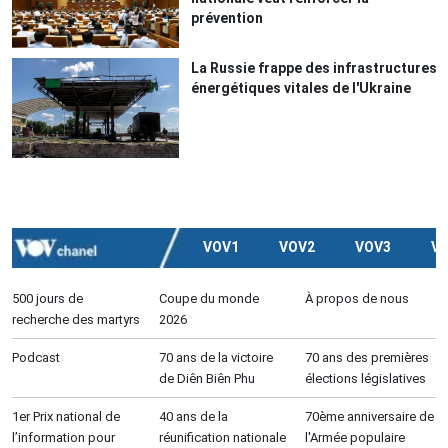
prévention
La Russie frappe des infrastructures
énergétiques vitales de l'Ukraine
VOV1
VOV2
VOV3
V
500 jours de
Coupe du monde
À propos de nous
recherche des martyrs
2026
Podcast
70 ans de la victoire
70 ans des premières
de Diên Biên Phu
élections législatives
1er Prix national de
40 ans de la
70ème anniversaire de
l’information pour
réunification nationale
l'Armée populaire