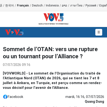
語
/
한국어
/
Français
/
Deutsch
/
Indonesia
/
ລາວ
/
ภาษาไทย
/
Русский
/
Españ
☰
Sommet de l’OTAN: vers une rupture
ou un tournant pour l’Alliance ?
07/07/2026 09:16
[VOVWORLD] - Le sommet de l’Organisation du traité de
l’Atlantique Nord (OTAN) de 2026, qui se tient les 7 et 8
juillet à Ankara, en Turquie, est perçu comme un rendez-
vous décisif pour l’avenir de l’Alliance.
Facebook
mardi, 16:16, 07/07/2026
Quang Dung