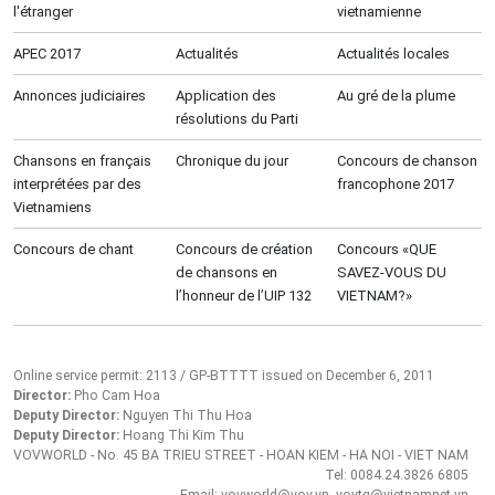
l'étranger
vietnamienne
APEC 2017
Actualités
Actualités locales
Annonces judiciaires
Application des
Au gré de la plume
résolutions du Parti
Chansons en français
Chronique du jour
Concours de chanson
interprétées par des
francophone 2017
Vietnamiens
Concours de chant
Concours de création
Concours «QUE
de chansons en
SAVEZ-VOUS DU
l’honneur de l’UIP 132
VIETNAM?»
Online service permit: 2113 / GP-BTTTT issued on December 6, 2011
Director:
Pho Cam Hoa
Deputy Director:
Nguyen Thi Thu Hoa
Deputy Director:
Hoang Thi Kim Thu
VOVWORLD - No. 45 BA TRIEU STREET - HOAN KIEM - HA NOI - VIET NAM
Tel: 0084.24.3826 6805
Email: vovworld@vov.vn, vovtg@vietnamnet.vn