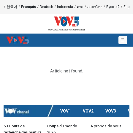
語
/
한국어
/
Français
/
Deutsch
/
Indonesia
/
ລາວ
/
ภาษาไทย
/
Русский
/
Españ
☰
Article not found.
VOV1
VOV2
VOV3
V
500 jours de
Coupe du monde
À propos de nous
recherche des martyrs
2026