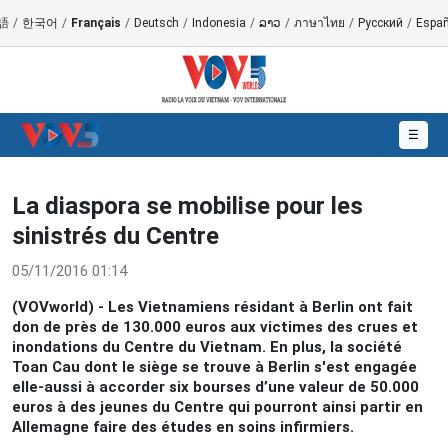
語
/
한국어
/
Français
/
Deutsch
/
Indonesia
/
ລາວ
/
ภาษาไทย
/
Русский
/
Españ
☰
La diaspora se mobilise pour les
sinistrés du Centre
05/11/2016 01:14
(VOVworld) - Les Vietnamiens résidant à Berlin ont fait
don de près de 130.000 euros aux victimes des crues et
inondations du Centre du Vietnam. En plus, la société
Toan Cau dont le siège se trouve à Berlin s'est engagée
elle-aussi à accorder six bourses d’une valeur de 50.000
euros à des jeunes du Centre qui pourront ainsi partir en
Allemagne faire des études en soins infirmiers.