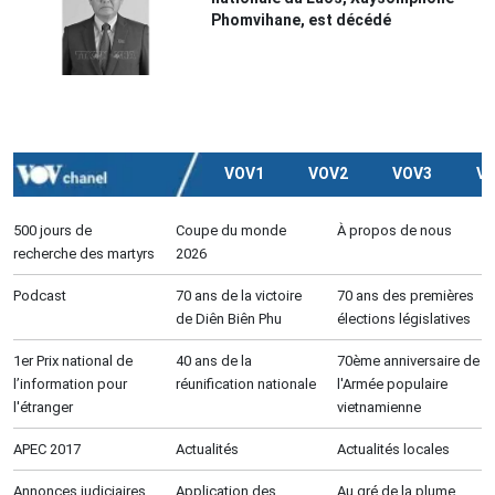
Phomvihane, est décédé
VOV1
VOV2
VOV3
V
500 jours de
Coupe du monde
À propos de nous
recherche des martyrs
2026
Podcast
70 ans de la victoire
70 ans des premières
de Diên Biên Phu
élections législatives
1er Prix national de
40 ans de la
70ème anniversaire de
l’information pour
réunification nationale
l'Armée populaire
l'étranger
vietnamienne
APEC 2017
Actualités
Actualités locales
Annonces judiciaires
Application des
Au gré de la plume