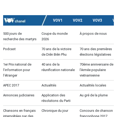
VOV1
VOV2
VOV3
V
500 jours de
Coupe du monde
À propos de nous
recherche des martyrs
2026
Podcast
70 ans de la victoire
70 ans des premières
de Diên Biên Phu
élections législatives
1er Prix national de
40 ans de la
70ème anniversaire de
l’information pour
réunification nationale
l'Armée populaire
l'étranger
vietnamienne
APEC 2017
Actualités
Actualités locales
Annonces judiciaires
Application des
Au gré de la plume
résolutions du Parti
Chansons en français
Chronique du jour
Concours de chanson
interprétées par des
francophone 2017