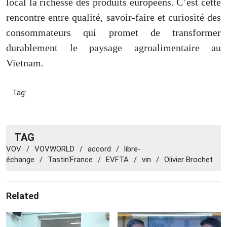
local la richesse des produits européens. C’est cette
rencontre entre qualité, savoir-faire et curiosité des
consommateurs qui promet de transformer
durablement le paysage agroalimentaire au
Vietnam.
Tag:
TAG
VOV
/
VOVWORLD
/
accord
/
libre-
échange
/
Tastin'France
/
EVFTA
/
vin
/
Olivier Brochet
Related