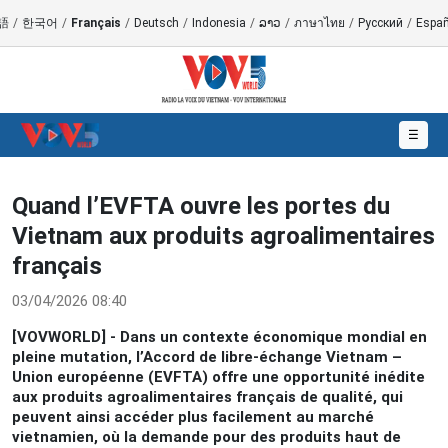
語
/
한국어
/
Français
/
Deutsch
/
Indonesia
/
ລາວ
/
ภาษาไทย
/
Русский
/
Españ
☰
Quand l’EVFTA ouvre les portes du
Vietnam aux produits agroalimentaires
français
03/04/2026 08:40
[VOVWORLD] - Dans un contexte économique mondial en
pleine mutation, l’Accord de libre-échange Vietnam –
Union européenne (EVFTA) offre une opportunité inédite
aux produits agroalimentaires français de qualité, qui
peuvent ainsi accéder plus facilement au marché
vietnamien, où la demande pour des produits haut de