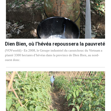
Dien Bien, où l’hévéa repoussera la pauvreté
(VOVworld) - En 2008, le Groupe industriel du caoutchouc du Vietnam a
planté 3300 hectares d’hévéas dans la province de Dien Bien, au nord-
ouest donc.