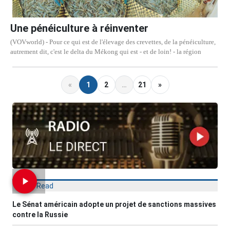
Une pénéiculture à réinventer
(VOVworld) - Pour ce qui est de l'élevage des crevettes, de la pénéiculture,
autrement dit, c'est le delta du Mékong qui est - et de loin! - la région
«
1
2
…
21
»
Most Read
Le Sénat américain adopte un projet de sanctions massives
contre la Russie