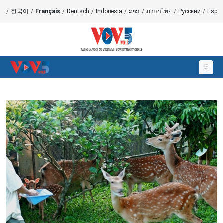
語
/
한국어
/
Français
/
Deutsch
/
Indonesia
/
ລາວ
/
ภาษาไทย
/
Русский
/
Españ
☰