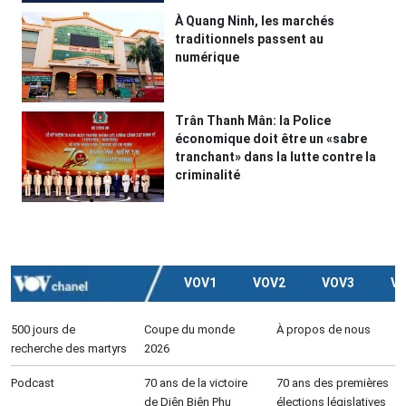
À Quang Ninh, les marchés
traditionnels passent au
numérique
Trân Thanh Mân: la Police
économique doit être un «sabre
tranchant» dans la lutte contre la
criminalité
VOV1
VOV2
VOV3
V
500 jours de
Coupe du monde
À propos de nous
recherche des martyrs
2026
Podcast
70 ans de la victoire
70 ans des premières
de Diên Biên Phu
élections législatives