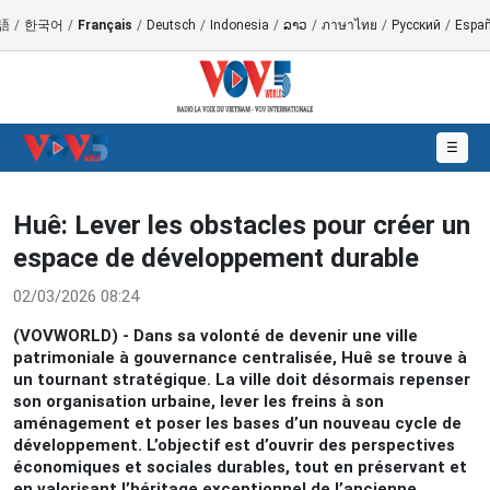
語
/
한국어
/
Français
/
Deutsch
/
Indonesia
/
ລາວ
/
ภาษาไทย
/
Русский
/
Españ
☰
Huê: Lever les obstacles pour créer un
espace de développement durable
02/03/2026 08:24
(VOVWORLD) - Dans sa volonté de devenir une ville
patrimoniale à gouvernance centralisée, Huê se trouve à
un tournant stratégique. La ville doit désormais repenser
son organisation urbaine, lever les freins à son
aménagement et poser les bases d’un nouveau cycle de
développement. L’objectif est d’ouvrir des perspectives
économiques et sociales durables, tout en préservant et
en valorisant l’héritage exceptionnel de l’ancienne