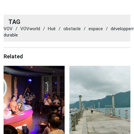
TAG
VOV
/
VOVworld
/
Huê
/
obstacle
/
espace
/
développe
durable
Related