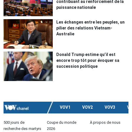
contribuant au renforcement de la
puissance nationale
Les échanges entre les peuples, un
pilier des relations Vietnam-
Australie
Donald Trump estime qu’il est
encore trop tôt pour évoquer sa
succession politique
VOV1
VOV2
VOV3
V
500 jours de
Coupe du monde
À propos de nous
recherche des martyrs
2026