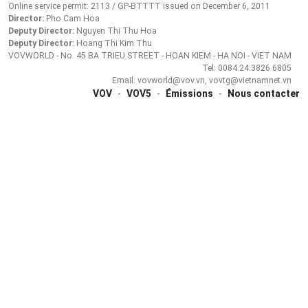
Online service permit: 2113 / GP-BTTTT issued on December 6, 2011
Director:
Pho Cam Hoa
Deputy Director:
Nguyen Thi Thu Hoa
Deputy Director:
Hoang Thi Kim Thu
VOVWORLD - No. 45 BA TRIEU STREET - HOAN KIEM - HA NOI - VIET NAM
Tel: 0084.24.3826 6805
Email: vovworld@vov.vn, vovtg@vietnamnet.vn
VOV
-
VOV5
-
Émissions
-
Nous contacter