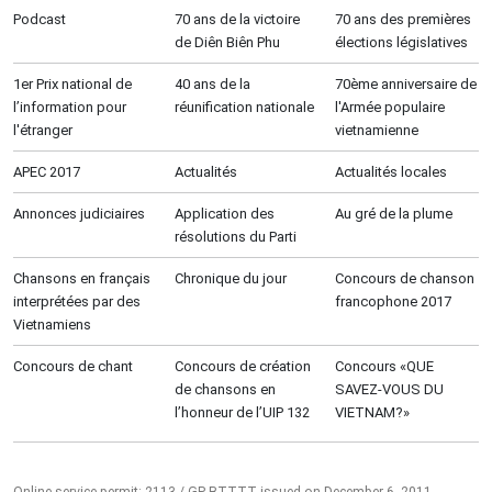
Podcast
70 ans de la victoire
70 ans des premières
de Diên Biên Phu
élections législatives
1er Prix national de
40 ans de la
70ème anniversaire de
l’information pour
réunification nationale
l'Armée populaire
l'étranger
vietnamienne
APEC 2017
Actualités
Actualités locales
Annonces judiciaires
Application des
Au gré de la plume
résolutions du Parti
Chansons en français
Chronique du jour
Concours de chanson
interprétées par des
francophone 2017
Vietnamiens
Concours de chant
Concours de création
Concours «QUE
de chansons en
SAVEZ-VOUS DU
l’honneur de l’UIP 132
VIETNAM?»
Online service permit: 2113 / GP-BTTTT issued on December 6, 2011