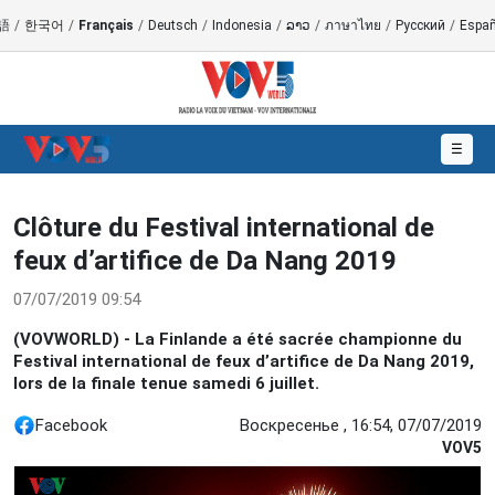
語
/
한국어
/
Français
/
Deutsch
/
Indonesia
/
ລາວ
/
ภาษาไทย
/
Русский
/
Españ
☰
Clôture du Festival international de
feux d’artifice de Da Nang 2019
07/07/2019 09:54
(VOVWORLD) - La Finlande a été sacrée championne du
Festival international de feux d’artifice de Da Nang 2019,
lors de la finale tenue samedi 6 juillet.
Facebook
Воскресенье , 16:54, 07/07/2019
VOV5