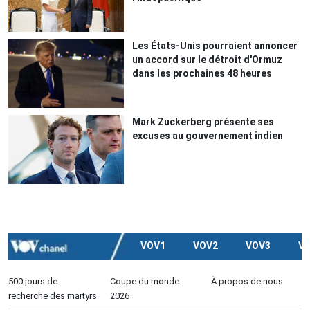
Les États-Unis pourraient annoncer
un accord sur le détroit d'Ormuz
dans les prochaines 48 heures
Mark Zuckerberg présente ses
excuses au gouvernement indien
VOV1
VOV2
VOV3
V
500 jours de
Coupe du monde
À propos de nous
recherche des martyrs
2026