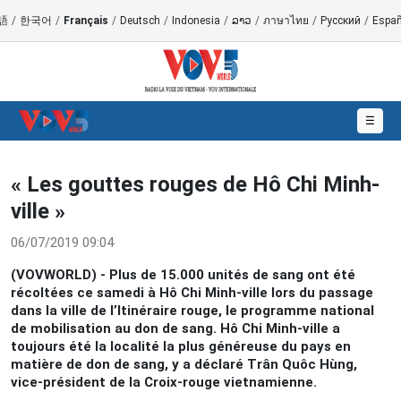
語
/
한국어
/
Français
/
Deutsch
/
Indonesia
/
ລາວ
/
ภาษาไทย
/
Русский
/
Españ
☰
« Les gouttes rouges de Hô Chi Minh-
ville »
06/07/2019 09:04
(VOVWORLD) - Plus de 15.000 unités de sang ont été
récoltées ce samedi à Hô Chi Minh-ville lors du passage
dans la ville de l’Itinéraire rouge, le programme national
de mobilisation au don de sang. Hô Chi Minh-ville a
toujours été la localité la plus généreuse du pays en
matière de don de sang, y a déclaré Trân Quôc Hùng,
vice-président de la Croix-rouge vietnamienne.