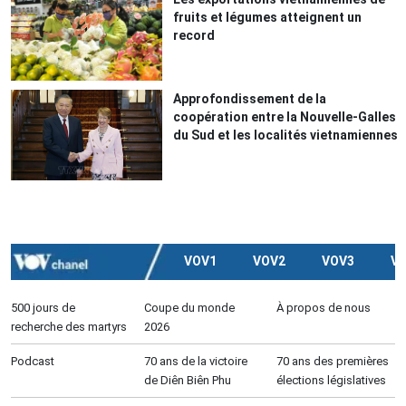
fruits et légumes atteignent un
record
Approfondissement de la
coopération entre la Nouvelle-Galles
du Sud et les localités vietnamiennes
VOV1
VOV2
VOV3
V
500 jours de
Coupe du monde
À propos de nous
recherche des martyrs
2026
Podcast
70 ans de la victoire
70 ans des premières
de Diên Biên Phu
élections législatives