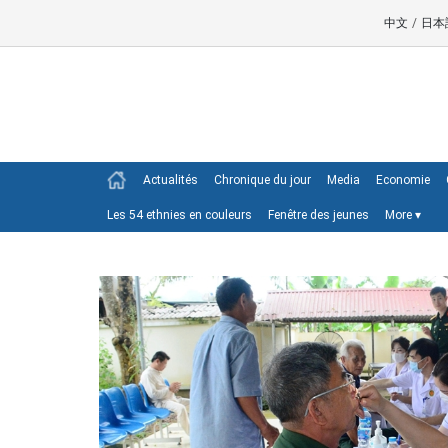
中文
/
日本
Actualités
Chronique du jour
Media
Economie
Les 54 ethnies en couleurs
Fenêtre des jeunes
More
▾