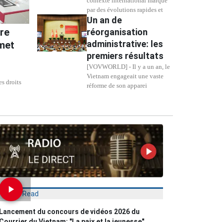
contexte international marqué
par des évolutions rapides et
Un an de
ère
réorganisation
administrative: les
met
premiers résultats
[VOVWORLD] - Il y a un an, le
Vietnam engageait une vaste
s droits
réforme de son apparei
Most Read
Lancement du concours de vidéos 2026 du
Courrier du Vietnam: "La paix et la jeunesse"