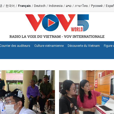
語
/
한국어
/
Français
/
Deutsch
/
Indonesia
/
ລາວ
/
ภาษาไทย
/
Русский
/
Españ
Courrier des auditeurs
Culture vietnamienne
Découverte du Vietnam
Figure