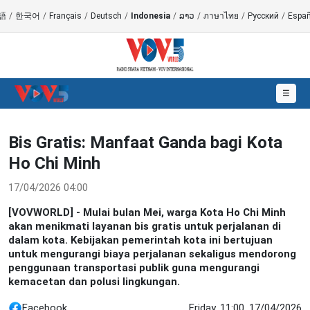
語
/
한국어
/
Français
/
Deutsch
/
Indonesia
/
ລາວ
/
ภาษาไทย
/
Русский
/
Españ
☰
Bis Gratis: Manfaat Ganda bagi Kota
Ho Chi Minh
17/04/2026 04:00
[VOVWORLD] - Mulai bulan Mei, warga Kota Ho Chi Minh
akan menikmati layanan bis gratis untuk perjalanan di
dalam kota. Kebijakan pemerintah kota ini bertujuan
untuk mengurangi biaya perjalanan sekaligus mendorong
penggunaan transportasi publik guna mengurangi
kemacetan dan polusi lingkungan.
Facebook
Friday, 11:00, 17/04/2026