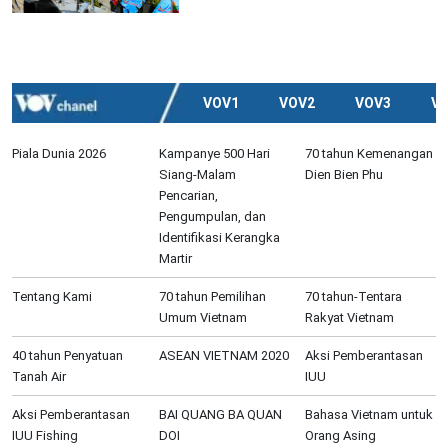
VOV1
VOV2
VOV3
V
Piala Dunia 2026
Kampanye 500 Hari
70 tahun Kemenangan
Siang-Malam
Dien Bien Phu
Pencarian,
Pengumpulan, dan
Identifikasi Kerangka
Martir
Tentang Kami
70 tahun Pemilihan
70 tahun-Tentara
Umum Vietnam
Rakyat Vietnam
40 tahun Penyatuan
ASEAN VIETNAM 2020
Aksi Pemberantasan
Tanah Air
IUU
Aksi Pemberantasan
BAI QUANG BA QUAN
Bahasa Vietnam untuk
IUU Fishing
DOI
Orang Asing