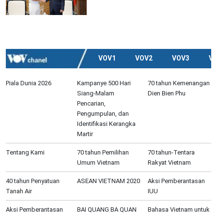
VOV1
VOV2
VOV3
V
Piala Dunia 2026
Kampanye 500 Hari
70 tahun Kemenangan
Siang-Malam
Dien Bien Phu
Pencarian,
Pengumpulan, dan
Identifikasi Kerangka
Martir
Tentang Kami
70 tahun Pemilihan
70 tahun-Tentara
Umum Vietnam
Rakyat Vietnam
40 tahun Penyatuan
ASEAN VIETNAM 2020
Aksi Pemberantasan
Tanah Air
IUU
Aksi Pemberantasan
BAI QUANG BA QUAN
Bahasa Vietnam untuk