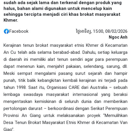
sudah ada sejak lama dan terkenal dengan produk yang
halus, bahan alami digunakan untuk mencelup kain
sehingga tercipta menjadi ciri khas brokat masyarakat
Khmer.
Facebook
ថ្ងៃអាទិត្យ, 15:00, 08/02/2026
Ngoc Anh
Kerajinan tenun brokat masyarakat etnis Khmer di Kecamatan
An Cu telah ada selama berabad-abad. Dahulu, setiap keluarga
di daerah ini memiliki alat tenun sendiri agar para perempuan
dapat menenun kain, menjahit pakaian, selendang, sarung, dll.
Meski sempat mengalami pasang surut sejarah dan hampir
punah, titik balik kebangkitan kembali kerajinan ini terjadi pada
tahun 1998. Saat itu, Organisasi CARE dari Australia – sebuah
lembaga swasdaya masyarakat internasional yang beraksi
mengentaskan kemiskinan di seluruh dunia dan memberikan
pertolongan darurat – berkoordinasi dengan Serikat Perempuan
Provinsi An Giang untuk melaksanakan proyek "Memulihkan
Desa Tenun Brokat Masyarakat Etnis Khmer di Kecamatan Van
Giao".