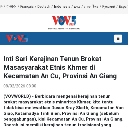
語
/
한국어
/
Français
/
Deutsch
/
Indonesia
/
ລາວ
/
ภาษาไทย
/
Русский
/
Españ
☰
Inti Sari Kerajinan Tenun Brokat
Masasyarakat Etnis Khmer di
Kecamatan An Cu, Provinsi An Giang
08/02/2026 08:00
(VOVWORLD) - Berbicara mengenai kerajinan tenun
brokat masyarakat etnis minoritas Khmer, kita tentu
tidak bisa melewatkan Dusun Sray Skoth, Kecamatan Van
Giao, Kotamadya Tinh Bien, Provinsi An Giang (sebelum
penggabungan), kini Kecamatan An Cu, Provinsi An Giang.
Daerah ini memiliki kerajinan tenun tradisional yang