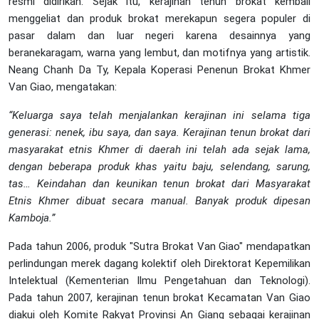
resmi didirikan. Sejak itu, kerajinan tenun brokat kembali
menggeliat dan produk brokat merekapun segera populer di
pasar dalam dan luar negeri karena desainnya yang
beranekaragam, warna yang lembut, dan motifnya yang artistik.
Neang Chanh Da Ty, Kepala Koperasi Penenun Brokat Khmer
Van Giao, mengatakan:
“Keluarga saya telah menjalankan kerajinan ini selama tiga
generasi: nenek, ibu saya, dan saya. Kerajinan tenun brokat dari
masyarakat etnis Khmer di daerah ini telah ada sejak lama,
dengan beberapa produk khas yaitu baju, selendang, sarung,
tas… Keindahan dan keunikan tenun brokat dari Masyarakat
Etnis
Khmer dibuat secara manual. Banyak produk dipesan
Kamboja.”
Pada tahun 2006, produk "Sutra Brokat Van Giao" mendapatkan
perlindungan merek dagang kolektif oleh Direktorat Kepemilikan
Intelektual (Kementerian Ilmu Pengetahuan dan Teknologi).
Pada tahun 2007, kerajinan tenun brokat Kecamatan Van Giao
diakui oleh Komite Rakyat Provinsi An Giang sebagai kerajinan