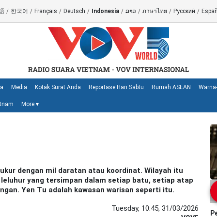
語
/
한국어
/
Français
/
Deutsch
/
Indonesia
/
ລາວ
/
ภาษาไทย
/
Русский
/
Españ
ya
Media
Kotak Surat Anda
Reportase Hari Sabtu
Rumah ASEAN
Warna-
etnam
More
▾
kur dengan mil daratan atau koordinat. Wilayah itu
 leluhur yang tersimpan dalam setiap batu, setiap atap
gan. Yen Tu adalah kawasan warisan seperti itu.
Tuesday, 10:45, 31/03/2026
P