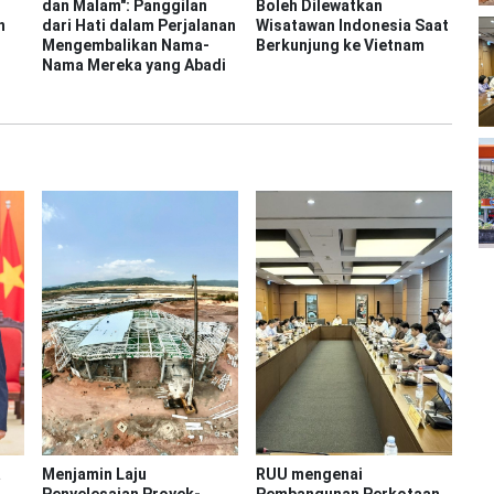
dan Malam": Panggilan
Boleh Dilewatkan
n
dari Hati dalam Perjalanan
Wisatawan Indonesia Saat
Mengembalikan Nama-
Berkunjung ke Vietnam
Nama Mereka yang Abadi
a
Menjamin Laju
RUU mengenai