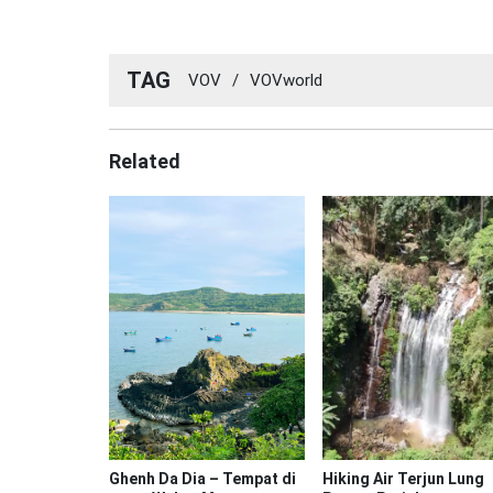
TAG
VOV
/
VOVworld
Related
Ghenh Da Dia – Tempat di
Hiking Air Terjun Lung