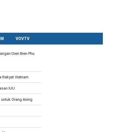
CM
VOVTV
angan Dien Bien Phu
a Rakyat Vietnam
asan IUU
 untuk Orang Asing