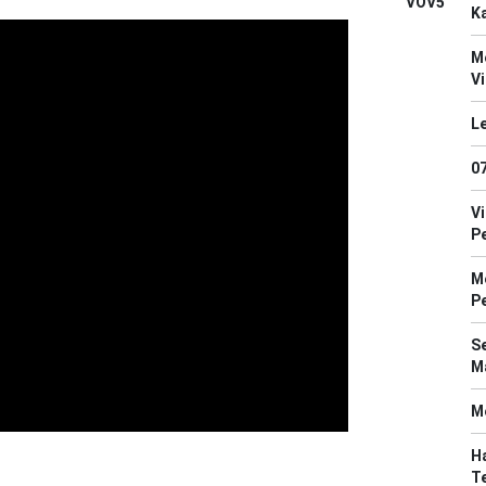
VOV5
Ka
M
V
Le
0
V
P
M
P
S
Ma
M
Ha
T