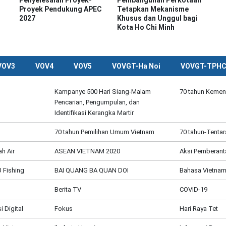
Penyelesaian Proyek-
Pembangunan Perkotaan
Proyek Pendukung APEC
Tetapkan Mekanisme
2027
Khusus dan Unggul bagi
Kota Ho Chi Minh
VOV3
VOV4
VOV5
VOVGT-Ha Noi
VOVGT-TPH
Kampanye 500 Hari Siang-Malam
70 tahun Kemen
Pencarian, Pengumpulan, dan
Identifikasi Kerangka Martir
70 tahun Pemilihan Umum Vietnam
70 tahun-Tentar
h Air
ASEAN VIETNAM 2020
Aksi Pemberant
 Fishing
BAI QUANG BA QUAN DOI
Bahasa Vietnam
Berita TV
COVID-19
 Digital
Fokus
Hari Raya Tet