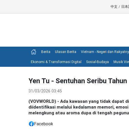
中文
/
日本
Berita
Ulasan Berita
Vietnam - Negeri dan Rakyatn
Ekonomi & Transformasi Digital
Sosial-Budaya
Musik Vi
Yen Tu - Sentuhan Seribu Tahun
31/03/2026 03:45
(VOVWORLD) - Ada kawasan yang tidak dapat diu
diidentifikasi melalui kedalaman memori, emosi
melengkung atau aroma dupa di tengah pegunun
Facebook