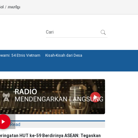
ol
/
ភាសាខ្មែរ
warni: 54 Etnis Vietnam
Kisah-Kisah dari Desa
Most Read
eringatan HUT ke-59 Berdirinya ASEAN: Tegaskan