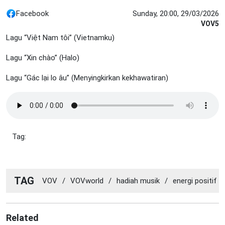
Facebook
Sunday, 20:00, 29/03/2026
VOV5
Lagu “Việt Nam tôi” (Vietnamku)
Lagu “Xin chào” (Halo)
Lagu “Gác lại lo âu” (Menyingkirkan kekhawatiran)
Tag:
TAG
VOV
/
VOVworld
/
hadiah musik
/
energi positif
Related