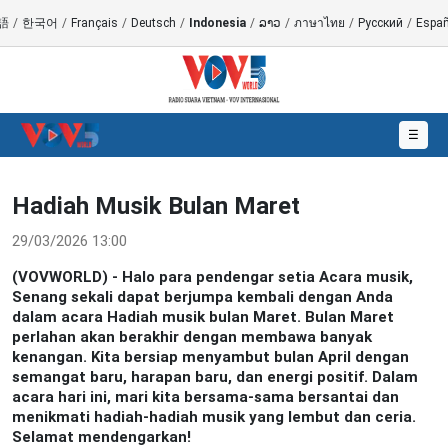
語
/
한국어
/
Français
/
Deutsch
/
Indonesia
/
ລາວ
/
ภาษาไทย
/
Русский
/
Españ
☰
Hadiah Musik Bulan Maret
29/03/2026 13:00
(VOVWORLD) - Halo para pendengar setia Acara musik,
Senang sekali dapat berjumpa kembali dengan Anda
dalam acara Hadiah musik bulan Maret. Bulan Maret
perlahan akan berakhir dengan membawa banyak
kenangan. Kita bersiap menyambut bulan April dengan
semangat baru, harapan baru, dan energi positif. Dalam
acara hari ini, mari kita bersama-sama bersantai dan
menikmati hadiah-hadiah musik yang lembut dan ceria.
Selamat mendengarkan!