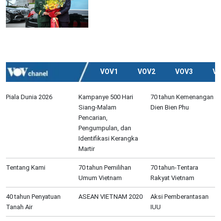
VOV1
VOV2
VOV3
V
Piala Dunia 2026
Kampanye 500 Hari
70 tahun Kemenangan
Siang-Malam
Dien Bien Phu
Pencarian,
Pengumpulan, dan
Identifikasi Kerangka
Martir
Tentang Kami
70 tahun Pemilihan
70 tahun-Tentara
Umum Vietnam
Rakyat Vietnam
40 tahun Penyatuan
ASEAN VIETNAM 2020
Aksi Pemberantasan
Tanah Air
IUU