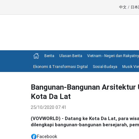
中文
/
日本
Berita
Ulasan Berita
Vietnam - Negeri dan Rakyatn
Ekonomi & Transformasi Digital
Sosial-Budaya
Musik Vi
Bangunan-Bangunan Arsitektur U
Kota Da Lat
25/10/2020 07:41
(VOVWORLD) - Datang ke Kota Da Lat, para wisa
dilengkapi bangunan-bangunan bersejarah, pema
Facebook