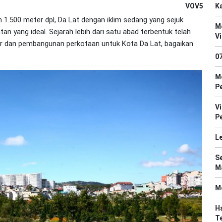
VOV5
Ka
n 1.500 meter dpl, Da Lat dengan iklim sedang yang sejuk
M
n yang ideal. Sejarah lebih dari satu abad terbentuk telah
V
tur dan pembangunan perkotaan untuk Kota Da Lat, bagaikan
0
M
P
V
P
Le
S
Ma
M
Ha
T