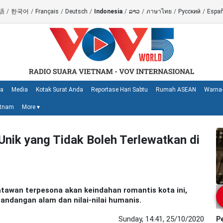
語
/
한국어
/
Français
/
Deutsch
/
Indonesia
/
ລາວ
/
ภาษาไทย
/
Русский
/
Españ
ya
Media
Kotak Surat Anda
Reportase Hari Sabtu
Rumah ASEAN
Warna-
etnam
More
▾
nik yang Tidak Boleh Terlewatkan di
tawan terpesona akan keindahan romantis kota ini,
ndangan alam dan nilai-nilai humanis.
Sunday, 14:41, 25/10/2020
P