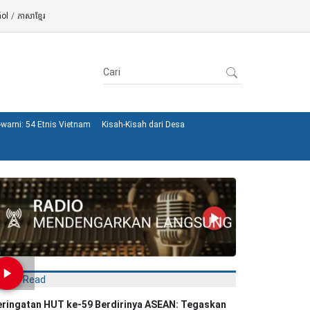
ol
/
ភាសាខ្មែរ
warni: 54 Etnis Vietnam
Kisah-Kisah dari Desa
Most Read
eringatan HUT ke-59 Berdirinya ASEAN: Tegaskan