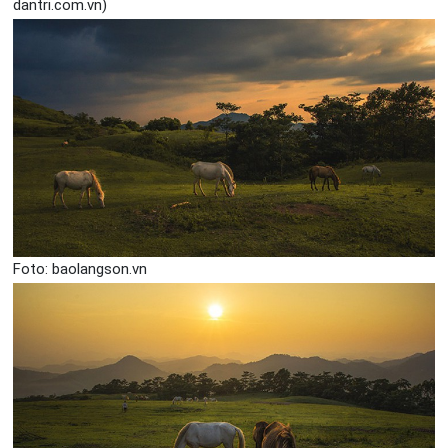
dantri.com.vn)
Foto: baolangson.vn