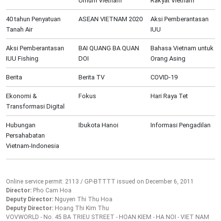
Umum Vietnam
Rakyat Vietnam
40 tahun Penyatuan
ASEAN VIETNAM 2020
Aksi Pemberantasan
Tanah Air
IUU
Aksi Pemberantasan
BAI QUANG BA QUAN
Bahasa Vietnam untuk
IUU Fishing
DOI
Orang Asing
Berita
Berita TV
COVID-19
Ekonomi &
Fokus
Hari Raya Tet
Transformasi Digital
Hubungan
Ibukota Hanoi
Informasi Pengadilan
Persahabatan
Vietnam-Indonesia
Online service permit: 2113 / GP-BTTTT issued on December 6, 2011
Director:
Pho Cam Hoa
Deputy Director:
Nguyen Thi Thu Hoa
Deputy Director:
Hoang Thi Kim Thu
VOVWORLD - No. 45 BA TRIEU STREET - HOAN KIEM - HA NOI - VIET NAM