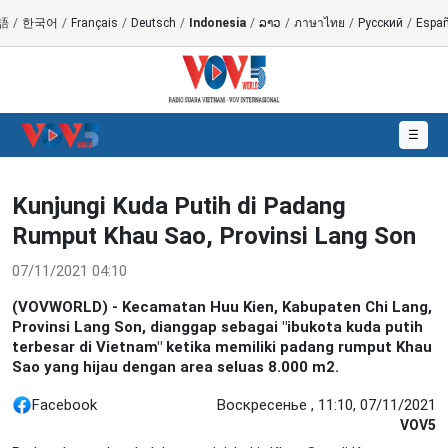
語
/
한국어
/
Français
/
Deutsch
/
Indonesia
/
ລາວ
/
ภาษาไทย
/
Русский
/
Españ
☰
Kunjungi Kuda Putih di Padang
Rumput Khau Sao, Provinsi Lang Son
07/11/2021 04:10
(VOVWORLD) - Kecamatan Huu Kien, Kabupaten Chi Lang,
Provinsi Lang Son, dianggap sebagai "ibukota kuda putih
terbesar di Vietnam" ketika memiliki padang rumput Khau
Sao yang hijau dengan area seluas 8.000 m2.
Facebook
Воскресенье , 11:10, 07/11/2021
VOV5