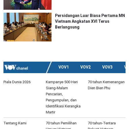
Persidangan Luar Biasa Pertama MN
Vietnam Angkatan XVI Terus
Berlangsung
VOV1
VOV2
VOV3
V
Piala Dunia 2026
Kampanye 500 Hari
70 tahun Kemenangan
Siang-Malam
Dien Bien Phu
Pencarian,
Pengumpulan, dan
Identifikasi Kerangka
Martir
Tentang Kami
70 tahun Pemilihan
70 tahun-Tentara