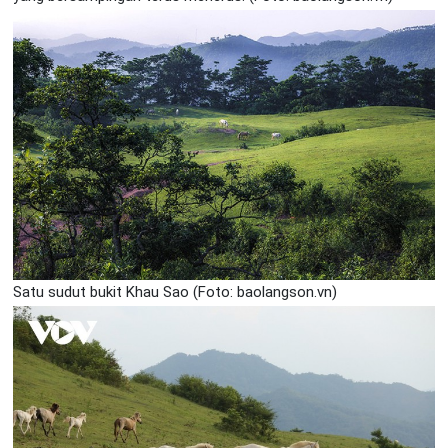
Satu sudut bukit Khau Sao (Foto: baolangson.vn)