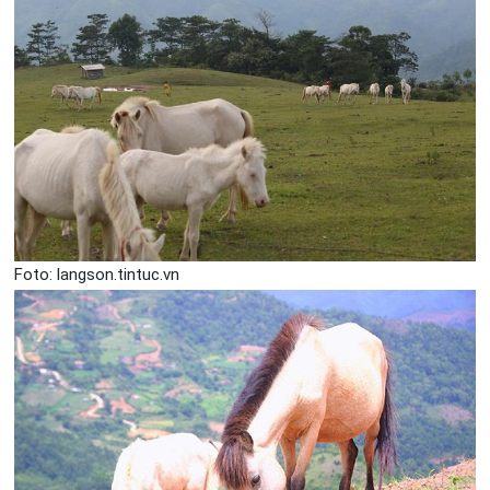
Foto: langson.tintuc.vn