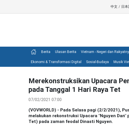
中文
/
日本
Berita
Ulasan Berita
Vietnam - Negeri dan Rakyatn
Ekonomi & Transformasi Digital
Sosial-Budaya
Musik Vi
Merekonstruksikan Upacara Pen
pada Tanggal 1 Hari Raya Tet
07/02/2021 07:00
(VOVWORLD) - Pada Selasa pagi (2/2/2021), Pus
melakukan rekonstruksi Upacara "Nguyen Dan" p
Tet) pada zaman feodal Dinasti Nguyen.