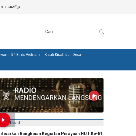
ol
/
ភាសាខ្មែរ
warni: 54 Etnis Vietnam
Kisah-Kisah dari Desa
Most Read
khtisarkan Rangkaian Kegiatan Perayaan HUT Ke-81