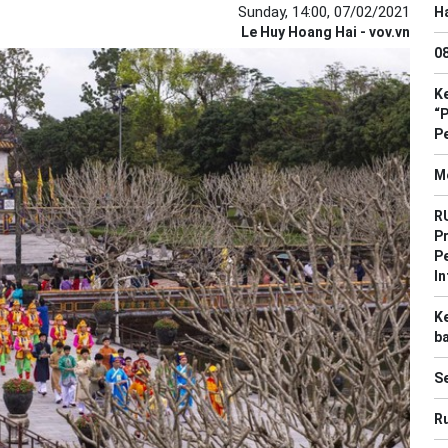
Sunday, 14:00, 07/02/2021
Ha
Le Huy Hoang Hai - vov.vn
0
Ke
“
P
M
R
Pr
P
In
K
b
Se
Ru