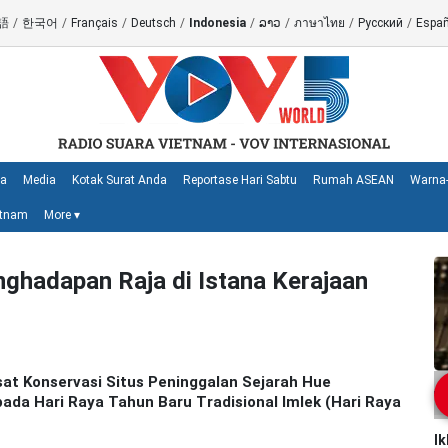
語
/
한국어
/
Français
/
Deutsch
/
Indonesia
/
ລາວ
/
ภาษาไทย
/
Русский
/
Españ
ya
Media
Kotak Surat Anda
Reportase Hari Sabtu
Rumah ASEAN
Warna-
etnam
More
▾
ghadapan Raja di Istana Kerajaan
at Konservasi Situs Peninggalan Sejarah Hue
ada Hari Raya Tahun Baru Tradisional Imlek (Hari Raya
I