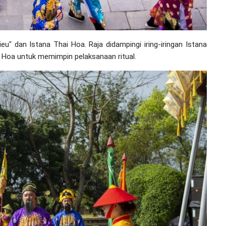
ieu" dan Istana Thai Hoa. Raja didampingi iring-iringan Istana
Hoa untuk memimpin pelaksanaan ritual.