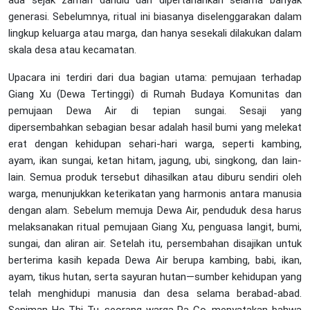
ada sejak zaman dahulu dan dipertahankan selama banyak
generasi. Sebelumnya, ritual ini biasanya diselenggarakan dalam
lingkup keluarga atau marga, dan hanya sesekali dilakukan dalam
skala desa atau kecamatan.
Upacara ini terdiri dari dua bagian utama: pemujaan terhadap
Giang Xu (Dewa Tertinggi) di Rumah Budaya Komunitas dan
pemujaan Dewa Air di tepian sungai. Sesaji yang
dipersembahkan sebagian besar adalah hasil bumi yang melekat
erat dengan kehidupan sehari-hari warga, seperti kambing,
ayam, ikan sungai, ketan hitam, jagung, ubi, singkong, dan lain-
lain. Semua produk tersebut dihasilkan atau diburu sendiri oleh
warga, menunjukkan keterikatan yang harmonis antara manusia
dengan alam. Sebelum memuja Dewa Air, penduduk desa harus
melaksanakan ritual pemujaan Giang Xu, penguasa langit, bumi,
sungai, dan aliran air. Setelah itu, persembahan disajikan untuk
berterima kasih kepada Dewa Air berupa kambing, babi, ikan,
ayam, tikus hutan, serta sayuran hutan—sumber kehidupan yang
telah menghidupi manusia dan desa selama berabad-abad.