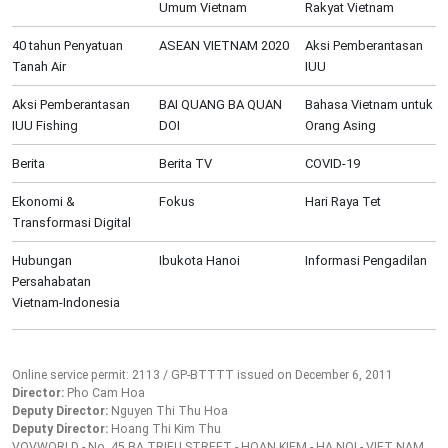
Umum Vietnam
Rakyat Vietnam
40 tahun Penyatuan
ASEAN VIETNAM 2020
Aksi Pemberantasan
Tanah Air
IUU
Aksi Pemberantasan
BAI QUANG BA QUAN
Bahasa Vietnam untuk
IUU Fishing
DOI
Orang Asing
Berita
Berita TV
COVID-19
Ekonomi &
Fokus
Hari Raya Tet
Transformasi Digital
Hubungan
Ibukota Hanoi
Informasi Pengadilan
Persahabatan
Vietnam-Indonesia
Online service permit: 2113 / GP-BTTTT issued on December 6, 2011
Director:
Pho Cam Hoa
Deputy Director:
Nguyen Thi Thu Hoa
Deputy Director:
Hoang Thi Kim Thu
VOVWORLD - No. 45 BA TRIEU STREET - HOAN KIEM - HA NOI - VIET NAM