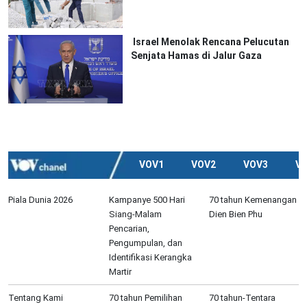
Israel Menolak Rencana Pelucutan
Senjata Hamas di Jalur Gaza
VOV1
VOV2
VOV3
V
Piala Dunia 2026
Kampanye 500 Hari
70 tahun Kemenangan
Siang-Malam
Dien Bien Phu
Pencarian,
Pengumpulan, dan
Identifikasi Kerangka
Martir
Tentang Kami
70 tahun Pemilihan
70 tahun-Tentara