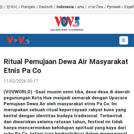
語
/
한국어
/
Français
/
Deutsch
/
Indonesia
/
ລາວ
/
ภาษาไทย
/
Русский
/
Españ
☰
Ritual Pemujaan Dewa Air Masyarakat
Etnis Pa Co
11/02/2026 05:17
(VOVWORLD) -Saat musim semi tiba, desa-desa di daerah
pegunungan Kota Hue menjadi semarak dengan Upacara
Pemujaan Dewa Air oleh masyarakat etnis Pa Co. Ini
merupakan sebuah ritual kepercayaan rakyat kuno yang
kental dengan identitas budaya tradisional. Terbentuk
dan diwariskan selama ratusan tahun, festival ini tidak
hanya mencerminkan kehidupan spiritual yang kaya dari
suku Pa Co, tetapi juga berkontribusi dalam mempererat