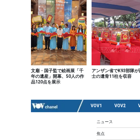
文廟・国子監で絵画展「千
アンザン省でK93部隊が
年の遺産」開幕、50人の作
士の遺骨11柱を収容
品120点を展示
VOV1
VOV2
ニュース
焦点