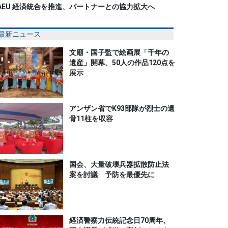
AEU 経済統合を推進、パートナーとの協力拡大へ
最新ニュース
文廟・国子監で絵画展「千年の
遺産」開幕、50人の作品120点を
展示
アンザン省でK93部隊が烈士の遺
骨11柱を収容
国会、大量破壊兵器拡散防止法
案を討議 予防を最優先に
経済警察力伝統記念日70周年、