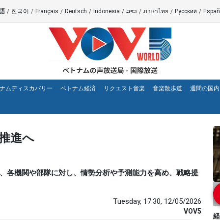
語
/
한국어
/
Français
/
Deutsch
/
Indonesia
/
ລາວ
/
ภาษาไทย
/
Русский
/
Españ
ナムディスカバリー
ベトナム経済
リクエスト音楽
音楽散歩道
週間の国内
に推進へ
防次官は、各機関や部隊に対し、情勢分析や予測能力を高め、戦略提
Tuesday, 17:30, 12/05/2026
VOV5
経