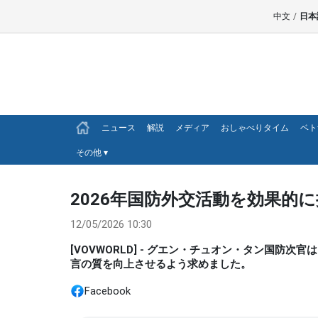
中文
/
日本
ニュース
解説
メディア
おしゃべりタイム
ベト
その他
▾
2026年国防外交活動を効果的
12/05/2026 10:30
[VOVWORLD] - グエン・チュオン・タン国
言の質を向上させるよう求めました。
Facebook