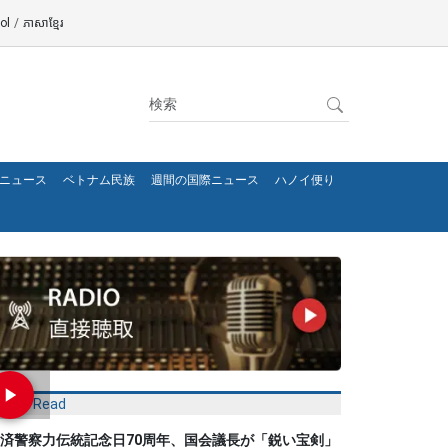
ol
/
ភាសាខ្មែរ
ニュース
ベトナム民族
週間の国際ニュース
ハノイ便り
Most Read
済警察力伝統記念日70周年、国会議長が「鋭い宝剣」