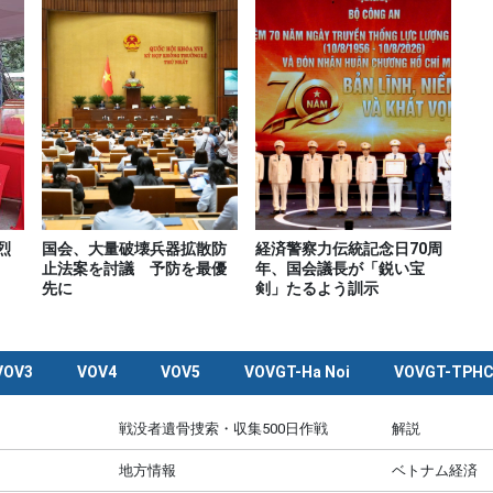
烈
国会、大量破壊兵器拡散防
経済警察力伝統記念日70周
止法案を討議 予防を最優
年、国会議長が「鋭い宝
先に
剣」たるよう訓示
VOV3
VOV4
VOV5
VOVGT-Ha Noi
VOVGT-TPH
戦没者遺骨捜索・収集500日作戦
解説
地方情報
ベトナム経済