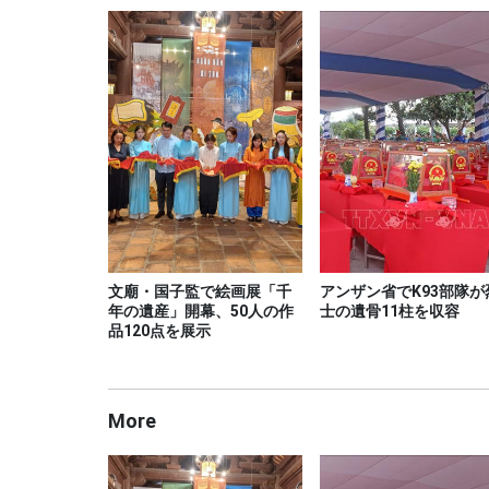
文廟・国子監で絵画展「千
アンザン省でK93部隊が
年の遺産」開幕、50人の作
士の遺骨11柱を収容
品120点を展示
More