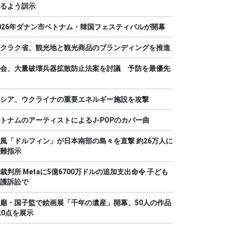
るよう訓示
026年ダナン市ベトナム・韓国フェスティバルが開幕
クラク省、観光地と観光商品のブランディングを推進
会、大量破壊兵器拡散防止法案を討議 予防を最優先
シア、ウクライナの重要エネルギー施設を攻撃
トナムのアーティストによるJ-POPのカバー曲
風「ドルフィン」が日本南部の島々を直撃 約26万人に
難指示
裁判所 Metaに5億6700万ドルの追加支出命令 子ども
護訴訟で
廟・国子監で絵画展「千年の遺産」開幕、50人の作品
20点を展示