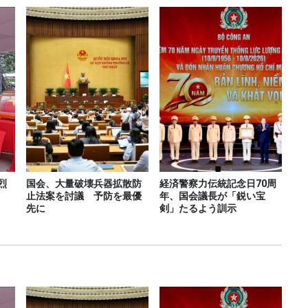
烈
国会、大量破壊兵器拡散防
経済警察力伝統記念日70周
止法案を討議 予防を最優
年、国会議長が「鋭い宝
先に
剣」たるよう訓示