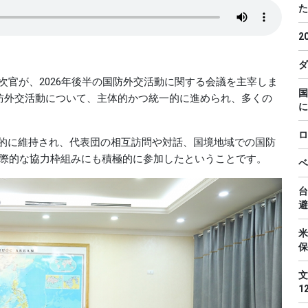
た
2
ダ
次官が、2026年後半の国防外交活動に関する会議を主宰しま
国
国防外交活動について、主体的かつ統一的に進められ、多くの
に
ロ
的に維持され、代表団の相互訪問や対話、国境地域での国防
国際的な協力枠組みにも積極的に参加したということです。
ベ
台
避
米
保
文
1