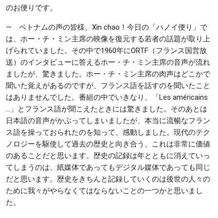
のお便りです。
― ベトナムの声の皆様、Xin chao！今日の「ハノイ便り」で
は、ホー・チ・ミン主席の映像を復元する若者の話題が取り上
げられていました。その中で1960年にORTF（フランス国営放
送）のインタビューに答えるホー・チ・ミン主席の音声が流れ
ましたが、驚きました。ホー・チ・ミン主席の肉声はどこかで
聞いた覚えがあるのですが、フランス語を話すのを聞いたこと
はありませんでした。番組の中でいきなり、「Les américains
...」とフランス語が聞こえたときには驚きました。そのあとは
日本語の音声がかぶってしまいましたが、本当に流暢なフラン
ス語を操っておられたのを知って、感動しました。現代のテク
ノロジーを駆使して過去の歴史と向き合う、これは非常に価値
のあることだと思います。歴史の記録は年とともに消えていっ
てしまうのは、紙媒体であってもデジタル媒体であっても同じ
だと思います。歴史をきちんと記録していくのは後世の人々の
ために我々がやらなくてはならないことの一つかと思いまし
た。