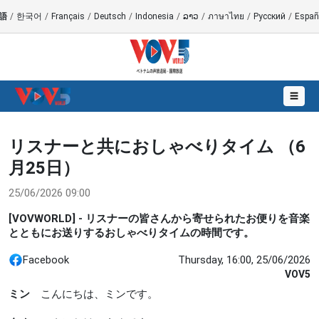
語
/
한국어
/
Français
/
Deutsch
/
Indonesia
/
ລາວ
/
ภาษาไทย
/
Русский
/
Españ
☰
リスナーと共におしゃべりタイム （6
月25日）
25/06/2026 09:00
[VOVWORLD] - リスナーの皆さんから寄せられたお便りを音楽
とともにお送りするおしゃべりタイムの時間です。
Facebook
Thursday, 16:00, 25/06/2026
VOV5
ミン
こんにちは、ミンです。