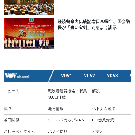
経済警察力伝統記念日70周年、国会議
長が「鋭い宝剣」たるよう訓示
VOV1
VOV2
VOV3
V
ニュース
戦没者遺骨捜索・収集
解説
500日作戦
焦点
地方情報
ベトナム経済
越日関係
ワールドカップ2026
IUU漁業対策
おしゃべりタイム
ハノイ便り
ビデオ