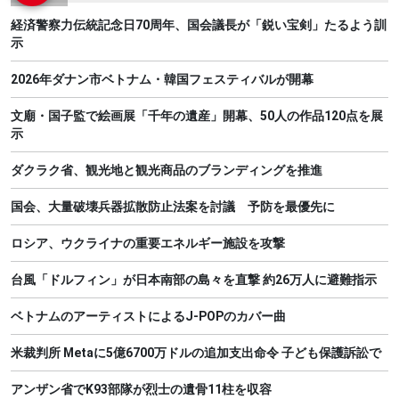
経済警察力伝統記念日70周年、国会議長が「鋭い宝剣」たるよう訓
示
2026年ダナン市ベトナム・韓国フェスティバルが開幕
文廟・国子監で絵画展「千年の遺産」開幕、50人の作品120点を展
示
ダクラク省、観光地と観光商品のブランディングを推進
国会、大量破壊兵器拡散防止法案を討議 予防を最優先に
ロシア、ウクライナの重要エネルギー施設を攻撃
台風「ドルフィン」が日本南部の島々を直撃 約26万人に避難指示
ベトナムのアーティストによるJ-POPのカバー曲
米裁判所 Metaに5億6700万ドルの追加支出命令 子ども保護訴訟で
アンザン省でK93部隊が烈士の遺骨11柱を収容