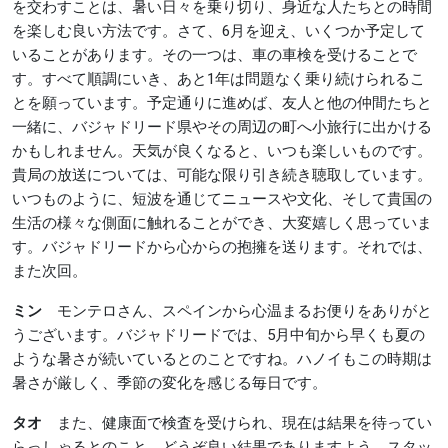
を交わすことは、暑い日々を乗り切り、身近な人たちとの時間
を楽しむ良い方法です。さて、6月を迎え、いくつか予定して
いることがあります。その一つは、車の車検を受けることで
す。すべて順調にいき、あと1年は問題なく乗り続けられるこ
とを願っています。予定通りに進めば、友人と他の仲間たちと
一緒に、バジャドリード県やその周辺の町へ小旅行に出かける
かもしれません。天気が良くなると、いつも楽しいものです。
貴局の放送については、可能な限り引き続き聴取しています。
いつものように、短波を通じてニュースや文化、そして貴国の
生活の様々な側面に触れることができ、大変嬉しく思っていま
す。バジャドリードから心からの抱擁を送ります。それでは、
また次回。
ミン
モンテロさん、スペインから心温まるお便りをありがと
うございます。バジャドリードでは、5月中旬から早くも夏の
ような暑さが続いているとのことですね。ハノイもこの時期は
暑さが厳しく、季節の変化を感じる毎日です。
タオ
また、健康面で検査を受けられ、現在は結果を待ってい
らっしゃるとのこと、どうぞ良い結果でありますよう、スタッ