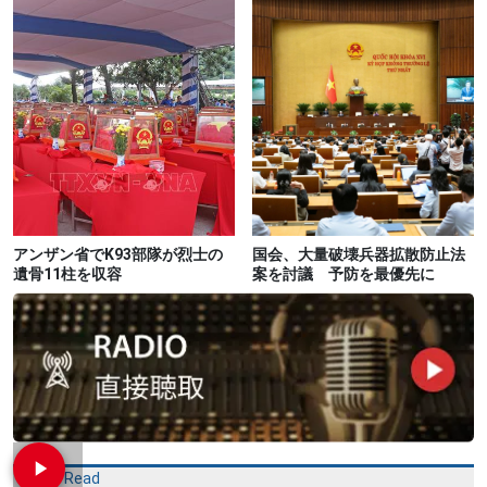
アンザン省でK93部隊が烈士の
国会、大量破壊兵器拡散防止法
遺骨11柱を収容
案を討議 予防を最優先に
Most Read