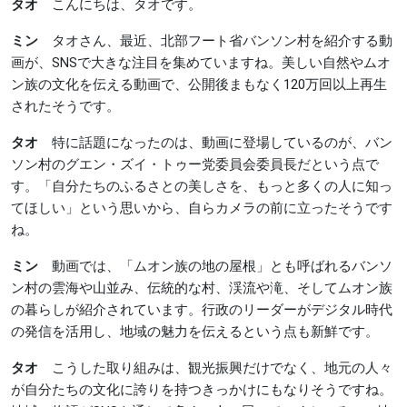
タオ
こんにちは、タオです。
ミン
タオさん、最近、北部フート省バンソン村を紹介する動
画が、SNSで大きな注目を集めていますね。美しい自然やムオ
ン族の文化を伝える動画で、公開後まもなく120万回以上再生
されたそうです。
タオ
特に話題になったのは、動画に登場しているのが、バン
ソン村のグエン・ズイ・トゥー党委員会委員長だという点で
す。「自分たちのふるさとの美しさを、もっと多くの人に知っ
てほしい」という思いから、自らカメラの前に立ったそうです
ね。
ミン
動画では、「ムオン族の地の屋根」とも呼ばれるバンソ
ン村の雲海や山並み、伝統的な村、渓流や滝、そしてムオン族
の暮らしが紹介されています。行政のリーダーがデジタル時代
の発信を活用し、地域の魅力を伝えるという点も新鮮です。
タオ
こうした取り組みは、観光振興だけでなく、地元の人々
が自分たちの文化に誇りを持つきっかけにもなりそうですね。