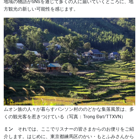
地域の物語がSNSを通じて多くの人に届いていくところに、地
方観光の新しい可能性を感じます。
ムオン族の人々が暮らすバンソン村ののどかな集落風景は、多
くの観光客を惹きつけている（写真：Trọng Đạt/TTXVN）
ミン
それでは、ここでリスナーの皆さまからのお便りをご紹
介します。はじめに、東京都練馬区のかい・もとふみさんから