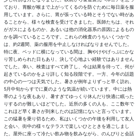
ており、胃酸が喉まで上がってくるのを防ぐために毎日薬を服
用しています。さらに、胃が張っている時とそうでない時があ
ることから、様々な検査を受けてきました。医師たちは、それ
がガスによるものか、あるいは他の消化器系の原因によるもの
かを調べているところです。これらの検査のうちいくつかで
は、約2週間、薬の服用を中止しなければなりませんでした。
特に夜、ベッドに横になっている間は、胸やけやげっぷにかな
り苦しめられた日もあり、決して心地よい経験ではありません
でした。幸い、検査はすべて終了し、今は結果を待って、何が
起きているのかをより詳しく知る段階です。一方、今年の話題
の中心の一つは天気でした。暑さが例年よりずっと早く訪れ、
5月中旬からすでに夏のような気温が続いています。中には熱
帯のような夜もあり、暑すぎてゆっくり休んだり快適に眠った
りするのが難しいほどでした。近所の多くの人も、ここ数年で
これほど早く暑さが到来したのは記憶にないと言っています。
この猛暑を乗り切るため、私はいくつかの午後を利用して友人
と会い、街中の様々なテラスで楽しいひとときを過ごしまし
た。屋外に座って冷たい飲み物を飲みながら、のんびりと会話