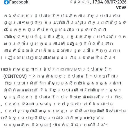
Facebook
ថ្ងៃពុធ, 17:04, 08/07/2026
VOV5
កងទ័ពសហរដ្ឋអាមេរិកបានបើកការវាយប្រហារតាម
ផ្លូវអាកាសថ្មីៗ តំរង់ទៅលើអ៊ីរ៉ង់នាព្រឹកព្រលឹមថ្ងៃទី
៨ ខែកក្កដា ត្រឹមតែប៉ុន្មានម៉ោងបន្ទាប់ពីនាវា
ពាណិជ្ជកម្មចំនួនបីគ្រឿង ត្រូវគេវាយប្រហារនៅច្រក
សមុទ្រហ័រមូស ក្នុងការកើនឡើងថ្មីបំផុតនៃភាព
តានតឹងដែលគំរាមកំហែងដល់ការដួលរលំនៃកិច្ចព្រម
ព្រៀងឈប់បាញ់បណ្តោះអាសន្នរវាងប្រទេសទាំងពីរ។
យោងតាមបញ្ជាការដ្ឋានកណ្តាលសហរដ្ឋអាមេរិក
(CENTCOM) កងកម្លាំងសហរដ្ឋអាមេរិកបានធ្វើការ
វាយប្រហារសំដៅដាក់តម្លៃសងសឹកយ៉ាងធ្ងន់ធ្ងរចំពោះ
អំពើកំណត់គោលដៅ និងវាយប្រហារលើនាវាពាណិជ្ជកម្ម។
មន្ត្រីសហរដ្ឋអាមេរិកបាននិយាយថា គោលដៅនៃការវាយ
ប្រហារទាំងនោះ រួមមានប្រព័ន្ធការពារដែនអាកាស
ប្រព័ន្ធឃ្លាំមើលឆ្នេរសមុទ្រ មីស៊ីលបាញ់ពីលើដីទៅអាកាស
ជើងទម្របាញ់មីស៊ីលប្រឆាំងនាវា យន្តហោះគ្មាន
មនុស្សបើក និងមូលដ្ឋានកំពង់ផែរបស់អ៊ីរ៉ង់។