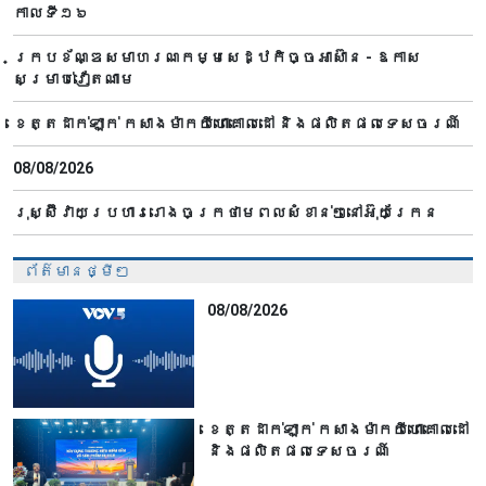
កាលទី១៦
ក្របខ័ណ្ឌសមាហរណកម្មសេដ្ឋកិច្ចអាស៊ាន - ឱកាស
សម្រាប់វៀតណាម
ខេត្តដាក់ឡាក់ កសាងម៉ាកយីហោគោលដៅ និងផលិតផលទេសចរណ៍
08/08/2026
រុស្ស៊ីវាយប្រហាររោងចក្រថាមពលសំខាន់ៗនៅអ៊ុយក្រែន
ព័ត៌មានថ្មីៗ
08/08/2026
ខេត្តដាក់ឡាក់ កសាងម៉ាកយីហោគោលដៅ
និងផលិតផលទេសចរណ៍