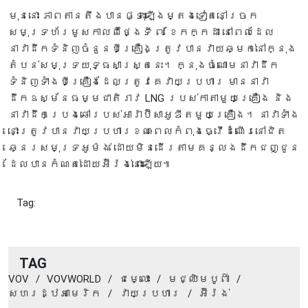
មុននោះ ភាពតានតឹងបានផ្ទុះឡើងម្តងទៀតនៅច្រក
សមុទ្រហ័រមូសកាលពីថ្ងៃទី ៧ ខែកក្កដា នៅពេលដែល
នាវាដឹកទំនិញចំនួនបីគ្រឿងត្រូវបានវាយឆ្មក់នៅក្នុង
តំបន់សមុទ្រយុទ្ធសាស្ត្រនេះ។ ក្នុងចំណោមនាវាដឹក
ទំនិញទាំងបីគ្រឿងដែលត្រូវគេវាយប្រហារ មាននាវា
ដឹកឧស្ម័នធម្មជាតិរាវ LNG របស់កាតាមួយគ្រឿង និង
នាវាដឹកប្រេងឆៅរបស់អារ៉ាប៊ីសាអូឌីតមួយគ្រឿង។ នាវាទាំង
នោះត្រូវបានវាយប្រហារខណៈពេលកំពុងធ្វើដំណើរនៅជិត
ឆ្នេរសមុទ្រអូម៉ង់ ដោយមិនដើរតាមគន្លងដឹកជញ្ជូន
ដែលបានកំណត់ដោយអ៊ីរ៉ង់នោះឡើយ៕
Tag:
TAG
VOV
/
VOVWORLD
/
ជម្លោះ
/
មជ្ឈិមបូព៌ា
/
សហរដ្ឋអាមេរិក
/
វាយប្រហារ
/
អ៊ីរ៉ង់