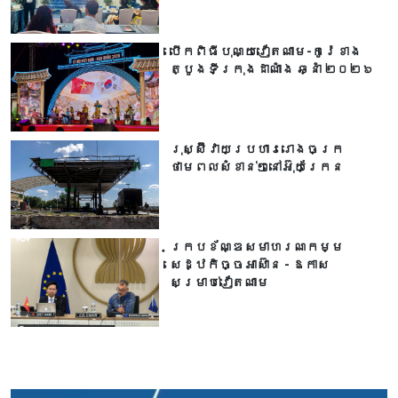
បើកពិធីបុណ្យវៀតណាម-កូរ៉េខាង
ត្បូងទីក្រុងដាណាំង ឆ្នាំ ២០២៦
រុស្ស៊ីវាយប្រហាររោងចក្រ
ថាមពលសំខាន់ៗនៅអ៊ុយក្រែន
ក្របខ័ណ្ឌសមាហរណកម្ម
សេដ្ឋកិច្ចអាស៊ាន - ឱកាស
សម្រាប់វៀតណាម