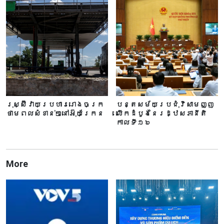
រុស្ស៊ីវាយប្រហាររោងចក្រ
បន្តសម័យប្រជុំវិសាមញ្ញ
ថាមពលសំខាន់ៗនៅអ៊ុយក្រែន
លើកដំបូងនៃរដ្ឋសភានីតិ
កាលទី១៦
More