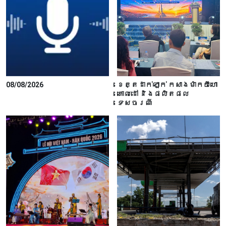
08/08/2026
ខេត្តដាក់ឡាក់ កសាងម៉ាកយីហោ
គោលដៅ និងផលិតផល
ទេសចរណ៍