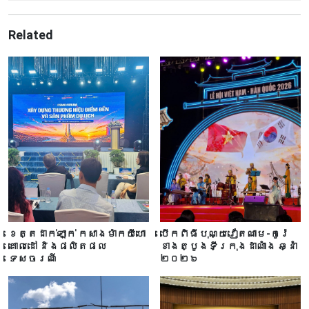
Related
ខេត្តដាក់ឡាក់ កសាងម៉ាកយីហោ
បើកពិធីបុណ្យវៀតណាម-កូរ៉េ
គោលដៅ និងផលិតផល
ខាងត្បូងទីក្រុងដាណាំង ឆ្នាំ
ទេសចរណ៍
២០២៦