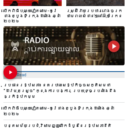
បើកពិធីបុណ្យវៀតណាម-កូរ៉េ
រុស្ស៊ីវាយប្រហាររោងចក្រ
ខាងត្បូងទីក្រុងដាណាំង ឆ្នាំ
ថាមពលសំខាន់ៗនៅអ៊ុយក្រែន
២០២៦
Most Read
ប្រធានរដ្ឋសភា៖ នគរបាលសេដ្ឋកិច្ចសក្តិសមជា
“ដាវមុតស្រួច” ក្នុងការបង្ការ ប្រយុទ្ធប្រឆាំងនឹង
ឧក្រិដ្ឋកម្ម
បើកពិធីបុណ្យវៀតណាម-កូរ៉េខាងត្បូងទីក្រុងដាណាំង ឆ្នាំ
២០២៦
បន្តសម័យប្រជុំវិសាមញ្ញលើកដំបូងនៃរដ្ឋសភានីតិ