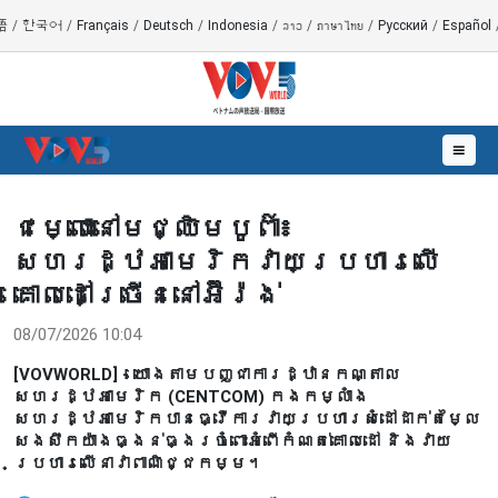
語
/
한국어
/
Français
/
Deutsch
/
Indonesia
/
ລາວ
/
ภาษาไทย
/
Русский
/
Español
☰
ជម្លោះនៅមជ្ឈិមបូព៌ា៖
សហរដ្ឋអាមេរិកវាយប្រហារលើ
គោលដៅច្រើននៅអ៊ីរ៉ង់
08/07/2026 10:04
[VOVWORLD] - យោងតាមបញ្ជាការដ្ឋានកណ្តាល
សហរដ្ឋអាមេរិក (CENTCOM) កងកម្លាំង
សហរដ្ឋអាមេរិកបានធ្វើការវាយប្រហារសំដៅដាក់តម្លៃ
សងសឹកយ៉ាងធ្ងន់ធ្ងរចំពោះអំពើកំណត់គោលដៅ និងវាយ
ប្រហារលើនាវាពាណិជ្ជកម្ម។