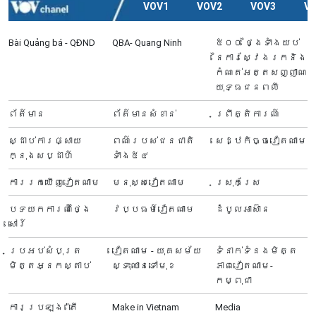
VOV1
VOV2
VOV3
V
Bài Quảng bá - QĐND
QBA- Quang Ninh
៥០០ ថ្ងៃទាំងយប់
នៃការស្វែងរកនិង
កំណត់អត្តសញ្ញាណ
យុទ្ធជនពលី
ព័ត៍មាន
ព័ត៌មានសំខាន់
ព្រឹត្តិការណ៍
ស្ដាប់ការផ្សាយ
ពណ៌របស់ជនជាតិ
សេដ្ឋកិច្ចវៀតណាម
ក្នុងសប្ដាហ៍
ទាំង៥៤
ការរកឃើញវៀតណាម
មនុស្សវៀតណាម
ស្រុកស្រែ
បទយកការណ៍ថ្ងៃ
វប្បធម៍វៀតណាម
ដំបូលអាស៊ាន
សៅរ៍
ប្រអប់សំបុត្រ
វៀតណាម - យុគសម័យ
ទំនាក់ទំនងមិត្ត
មិត្តអ្នកស្តាប់
ស្ទុះឈានទៅមុខ
ភាពវៀតណាម-
កម្ពុជា
ការប្រឡង "តើ
Make in Vietnam
Media