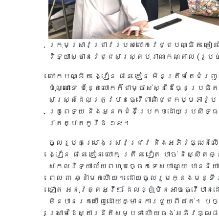
ក្រុមស្រាវជ្រាវរបស់លោកវេជ្ជបណ្ឌិត គៀន 
វិទ្យាស្ថានវេជ្ជសាស្ត្របុរាណកណ្តាល (រូប
លោកបណ្ឌិត ង្វៀន ផាន គៀន មិនត្រឹមតែជំរុញ
ប៉ុណ្ណោះទេ ប៉ុន្តែលោកក៏ជាម្ចាស់ស្នាដៃច្នៃប
សាស្ត្រដែលត្រូវបានធ្វើពាណិជ្ជកម្មភាវ
គ្រូពេទ្យ និងអ្នកជំងឺប្រកបដោយប្រសិទ្ធ
រាតត្បាតកូវីដ ១៩។
ចូលរួមគម្រោងស្រាវជ្រាវ និងអភិវឌ្ឍន៍លើ
ង្វៀន ផាន គៀន លោក ត្រឹន វៀត បាច់ និស្សិត
សាកលវិទ្យាល័យពហុបច្ចេកទេសហាណូយ បាននិយាយ
ពេល ៣ ឆ្នាំមកហើយ។ ដោយចូលរួមក្នុងមន្ទីរ
ទៀត អនុវត្តអ្វីៗ ដែលខ្ញុំមិនអាចធ្វើបានដ
មិនបានរកឃើញដោយគ្មានការជួយពីគាត់។ បច្ច
ស្រោមដៃស្តារនីតិសម្បទា ហើយចង់អភិវឌ្ឍផ