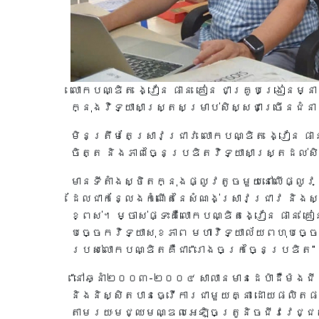
លោកបណ្ឌិត ង្វៀន ផាន គៀន ជាគ្រូបង្រៀនម្ន
ក្នុងវិទ្យាសាស្ត្រសម្រាប់សិស្សជាច្រើនជំន
មិនត្រឹមតែស្រាវជ្រាវ លោកបណ្ឌិត ង្វៀន ផាន
ចិត្ត និងភាពច្នៃប្រឌិតវិទ្យាសាស្ត្រដល់
មានទីតាំងស្ថិតក្នុងផ្លូវតូចមួយនៅលើផ្លូវ 
ដែលជាកន្លែងកំណើតនៃសំណង់ស្រាវជ្រាវ និងស
ខ្ពស់។ ម្ចាស់ផ្ទះគឺលោកបណ្ឌិតង្វៀន ផាន់ គ
បច្ចេកវិទ្យាសុខភាព មហាវិទ្យាល័យពហុបច្ច
របស់លោកបណ្ឌិតគឺជា "រោងចក្រច្នៃប្រឌិត" ព
“នៅឆ្នាំ២០០៣-២០០៤ សាលានមានដេប៉ាដឺម៉ងជ
និងនិស្សិតបានធ្វើការជាមួយគ្នា ដោយផលិ
តាមរយៈមជ្ឈមណ្ឌលអេឡិចត្រូនិចជីវវេជ្ជសាស