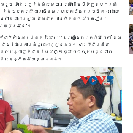
លរួច ទាំងគ្រូនិងសិស្សបានប្រើដើម្បីទិញឧបករណ៍
ង់ និងឧបករណ៍ជាច្រើនសម្រាប់ការច្នៃប្រឌិត។ ដោយ
នយ៉ាងងាយស្រួល និស្សិតមានចិត្តចង់មករៀន។
គ្រូបង្រៀន”។
ះទៅជាទីតាំងអនុវត្តន៍ ដោយមានគ្រឿងចក្រទំនើបៗ ដែល
 និងដំណើរការគំរូដោយខ្លួនឯង។ ជាន់ទីពីរគឺជា
តដែលបង្ហាញគំនិតដ៏មមាញឹក ធ្វើបច្ចុប្បន្នភាព
ត្រដែលបង្កើតដោយខ្លួនឯង។