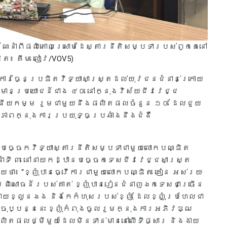
ណែនាំពីផលិតោលស្រោមដៃស្តារនីតិសម្បទារបស់ពួកគេនៅ
ថត៖ គីម លៀវ/VOV5)
ការច្នៃប្រឌិតវិទ្យាសាស្ត្រដល់យុវជនជំនាន់ក្រោយ
្រឌិតមានប្រយោជន៍ជាង ៤០ នៅក្នុងវិស័យជីវវេជ្ជ
ូបនីយកម្ម រួមជាមួយនឹងផលិតផលចំនួន ១០ ដែលជួយ
ភាពក្នុងការប្រយុទ្ធប្រឆាំងនឹងជំងឺ
បច្ចេកវិទ្យាស្តារនីតិសម្បទាជាមួយលោកបណ្ឌិត
ឆ្នាំទី ៣ នៅនាយកដ្ឋានបច្ចេកទេសជីវវេជ្ជសាស្ត្រ
ថា៖ “ខ្ញុំបានធ្វើការជាមួយលោកបណ្ឌិត គៀន អស់រយៈ
ពិសោធន៍របស់គាត់ ខ្ញុំបានរៀនជំនាញឯកទេសជាច្រើន
ោយខ្លួនឯង និងកែកំហុសរបស់ខ្ញុំ ដែលខ្ញុំប្រហែលជា
ុប្បន្ននេះ ខ្ញុំកំពុងចូលរួមក្នុងការអភិវឌ្ឍ
លិតផលថ្មីមួយដែលមិនទាន់មាននៅលើទីផ្សារ និងងាយ