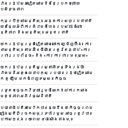
វាងរដ្ឋសភាវៀតណាមនិងថៃប្រកបដោយ
្រសិទ្ធភាព
្រុមប្រឹក្សាសន្តិសុខអង្គការសហប្រជាជាតិ
ាយតម្លៃអំពីការគំរាមកំហែងរបស់ IS ចំពោះ
ន្តិភាព និងសន្តិសុខអន្តរជាតិ
ាយករដ្ឋមន្ត្រីវៀតណាមលោក ឡេ មិញហ៊ឹង៖ ការ
ានាសន្តិសុខតាមអ៊ីនធឺណិតត្រូវតែភ្ជាប់ «ការ
ារពារប្រព័ន្ធ» និង «ការការពារមនុស្ស»
ាយករដ្ឋមន្ត្រីអូស្ត្រាលីទន្ទឹងរង់ចាំ
្វាគមន៍អគ្គលេខាបក្ស ប្រធានរដ្ឋវៀតណាម
ោក តូ ឡឹម មកបំពេញទស្សនកិច្ច
ារទូតបច្ចេកវិទ្យារួមចំណែកដល់ការកសាង
មត្ថភាពអភិវឌ្ឍន៍ជាតិ
្រធានាធិបតីអាមេរិកបាន​ឱ្យដឹងថា កិច្ចព្រម
្រៀងស្តីពីច្រកសមុទ្រហ័រមូស អាចត្រូវបាន
្រកាសក្នុងរយៈពេល ៤៨ ម៉ោងខាងមុខ