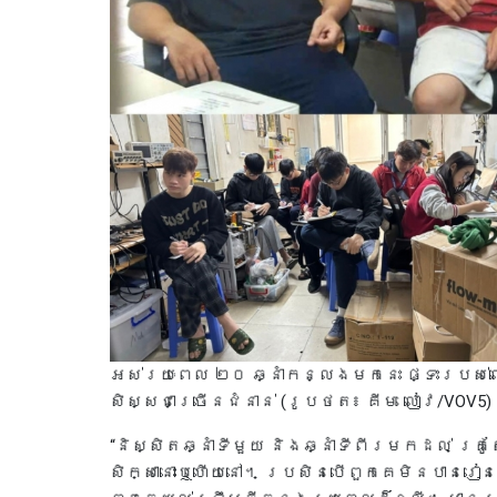
អស់រយៈពេល ២០ ឆ្នាំកន្លងមកនេះ ផ្ទះរបស់ល
សិស្សជាច្រើនជំនាន់ (រូបថត៖ គីម លៀវ/VOV5)
“និស្សិតឆ្នាំទីមួយ និងឆ្នាំទីពីរមកដល់ គ្
សិក្សានោះឬហើយនៅ។ ប្រសិនបើពួកគេមិនបានរៀនទ