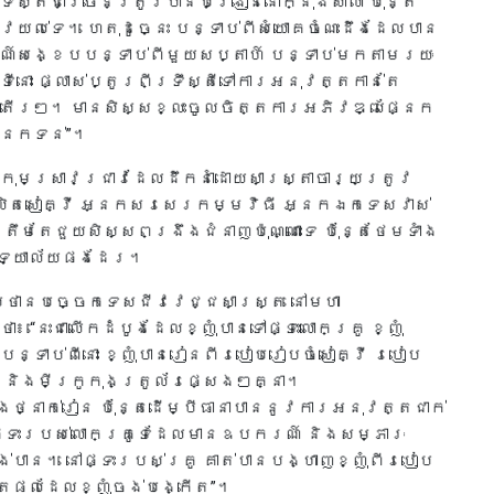
ឹស្តីជាច្រើនត្រូវបានបង្រៀននៅក្នុងសាលា ប៉ុន្តែ
វយល់ទេ។ ហេតុដូច្នេះ បន្ទាប់ពីសំយោគចំណេះដឹងដែលបាន
ណ៍សង្ខេបបន្ទាប់ពីមួយសប្តាហ៍ បន្ទាប់មកតាមរយៈ
នោះ ផ្លាស់ប្តូរពីទ្រឹស្តីទៅការអនុវត្តកាន់តែ
្តើរៗ។ មានសិស្សខ្លះចូលចិត្តការអភិវឌ្ឍផ្នែក
្នែកទន់”។
ុមស្រាវជ្រាវដែលដឹកនាំដោយសាស្ត្រាចារ្យត្រូវ
លិតសៀគ្វី អ្នកសរសេរកម្មវិធី អ្នកឯកទេសវាស់
មតែជួយសិស្សពង្រឹងជំនាញប៉ុណ្ណោះទេ ប៉ុន្តែថែមទាំង
វិទ្យាល័យផងដែរ។
្យាស្ថានបច្ចេកទេសជីវវេជ្ជសាស្ត្រ នៅមហា
 “នេះជាលើកដំបូងដែលខ្ញុំបានទៅផ្ទះលោកគ្រូ ខ្ញុំ
ន្ទាប់ពីនោះ ខ្ញុំបានរៀនពីរបៀបរៀបចំសៀគ្វី របៀប
ល និងមីក្រូកុងត្រូល័រផ្សេងៗគ្នា។
ងថ្នាក់រៀន ប៉ុន្តែដើម្បីធានាបាននូវការអនុវត្តជាក់
នតែផ្ទះរបស់លោកគ្រូទេដែលមានឧបករណ៍ និងសម្ភារៈ
់បាន។ នៅផ្ទះរបស់គ្រូ គាត់បានបង្ហាញខ្ញុំពីរបៀប
ិតផលដែលខ្ញុំចង់បង្កើត”។