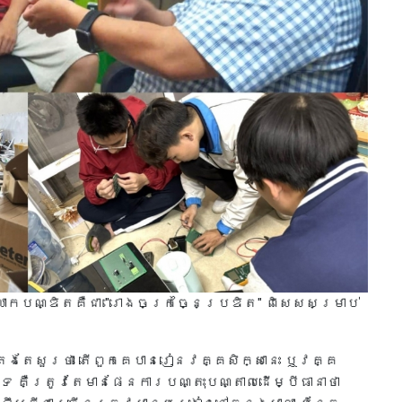
ោកបណ្ឌិតគឺជា "រោងចក្រច្នៃប្រឌិត" ពិសេសសម្រាប់
រូតែងតែសួរថា តើពួកគេបានរៀនវគ្គសិក្សានេះ ឬវគ្គ
េ គឺត្រូវតែមានផែនការបណ្តុះបណ្តាលដើម្បីធានាថា