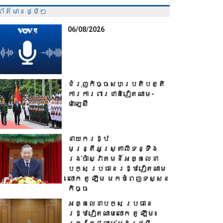
ព័ត៌មានថ្មីៗ
06/08/2026
ជំរុញកិច្ចសហប្រតិបត្តិ
ការការពារជាតិវៀតណាម-
ម៉ាឡេស៊ី
នាយករដ្ឋ
មន្ត្រីអូស្ត្រាលីទន្ទឹង
រង់ចាំស្វាគមន៍អគ្គលេខា
បក្ស ប្រធានរដ្ឋវៀតណាម
លោក តូ ឡឹម មកបំពេញទស្សន
កិច្ច
អគ្គលេខាបក្ស ប្រធាន
រដ្ឋវៀតណាមលោក តូ ឡឹម៖