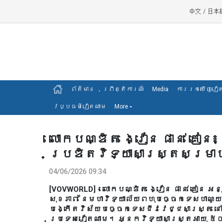
中文
/
日本
ព័ត៍មាន
ព្រឹត្តិការណ៍
Media
ការរកឃើញវៀ
វប្បធម៍វៀតណាម
More
▾
លោកបណ្ឌិត ង្វៀន ផាន់ គៀន៖
ប្រឌិតវិទ្យាសាស្ត្រសម្រា
04/06/2026 09:34
[VOVWORLD] - លោកបណ្ឌិត ង្វៀន ផាន់ គៀន អន
សុខភាព នៃមហាវិទ្យាល័យពហុបច្ចេកទេសហាណូយ
បង្កើតវិស័យបច្ចេកទេសជីវវេជ្ជសាស្ត្រ នៅ
ប្រទេសវៀតណាម។ អ្នកវិទ្យាសាស្ត្រអាយុ ៥០ 