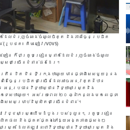
ាក់ដែលជំរុញចំណង់ចំណូលចិត្ត និងភាពច្នៃប្រឌិត
ាន់(រូបថត៖ គីម លៀវ/VOV5)
់ គៀន ក៏ជាគ្រូបង្រៀនម្នាក់ដែលជំរុញចំណង់ចំណូល
សិស្សជាច្រើនជំនាន់ផងដែរ។
ត្រឹន ខិត​ ជិន ទីក្រុងហាណូយ មានផ្ទះពិសេសមួយខ្នង
្នាដៃច្នៃប្រឌិតជាច្រើនដែលអាចអនុវត្តន៍បាន
ៀន អនុប្រធានវិទ្យាស្ថានវិទ្យាសាស្ត្រនិង
េកទេសហាណូយ។ អស់រយៈពេល ២០ ឆ្នាំកន្លងមកនេះ ផ្ទះ
ិសេសសម្រាប់និស្សិតជាច្រើនជំនាន់។
ីវវេជ្ជសាស្ត្រដើមដំបូងរបស់ខ្លួន។ គ្រូបង្រៀន
តផលិតផល និងផ្គត់ផ្គង់ទៅឱ្យអង្គភាពផ្សេងៗ
្ត្រ ដែលឥឡូវនេះជាវិទ្យាស្ថានវិទ្យាសាស្ត្រ និង