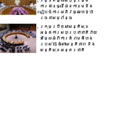
ត្រូវតែផ្លាស់ប្ដូរថ្មី
ការងារធ្វើផែនការមេនិង
រៀបចំការអភិវឌ្ឍហេដ្ឋា
រចនាសម្ព័ន្ធ
ក្រុមប្រឹក្សាសន្តិសុខ
អង្គការសហប្រជាជាតិវាយ
តម្លៃអំពីការគំរាមកំហែង
របស់ IS ចំពោះសន្តិភាព និង
សន្តិសុខអន្តរជាតិ