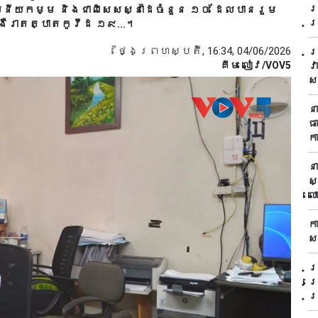
រ
បនីយកម្ម និងជាពិសេសស្នាដៃចំនួន ១០ ដែលបានរួម
ប
ងឺរាតត្បាតកូវីដ ១៩...។
ថ្ងៃព្រហស្បតិ៍, 16:34, 04/06/2026
ក
គីម លៀវ/VOV5
វ
ស
ន
ធ
ក
ន
ស
ល
ក
ស
ប
ព
ប