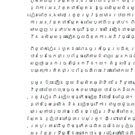
ពួកគេយល់ទ្រឹស្តីក្នុងរយៈពេលដ៏ខ្លី។ មានទ្រ
ខ្វះការអនុវត្តជាក់ស្តែង ដូច្នេះសិស្សមិនសូ
រៀននៅក្នុងសាលា គ្រូតម្រូវឱ្យមានរបាយការ
ការអនុវត្តជាក់ស្តែងនៅសប្តាហ៍បន្ទាប់។ ពីទី
សាមញ្ញ បន្ទាប់មកធ្វើឱ្យប្រសើរឡើងជាបណ
រឹង ឯសិស្សខ្លះទៀតចូលចិត្តការអភិវឌ្ឍផ
ពីថ្នាក់រៀនរហូតដល់រោងចក្រច្នៃប្រឌិត ក្រ
បានបែងចែកជាប្រព័ន្ធទៅតាមជំនាញ៖ អ្នកផ
សញ្ញា អ្នករចនាផ្នែករឹង។ល។ គំរូនេះមិនត្រឹ
បណ្តុះការគិតជាប្រព័ន្ធពីពេលវេលានៅសាកល
ប្អូន ប៊ុយ ភឿង យូយ និស្សិតឆ្នាំទី ៣ នៃវិទ
វិទ្យាល័យពហុបច្ចេកទេសហាណូយ បានចែករំលែកថា៖
ត្រូវរៀនពីរបៀបបង្កើតសៀគ្វីដោយដៃនៅផ្ទះ។ ប
ភ្ជាប់ខ្សែភ្លើង និងរបៀបធ្វើការជាមួយម៉ូឌុ
សាស្ត្រាចារ្យភាគច្រើនបង្រៀនទ្រឹស្តីនៅក្នុ
ស្តែង ខ្ញុំបានទៅផ្ទះរបស់គ្រូ។ ពីព្រោះមា
គ្រប់គ្រាន់ដើម្បីបង្កើតផលិតផលដែលខ្ញុំចង
អនុវត្តទ្រឹស្តីដែលលោកបានបង្រៀនទៅលើផល