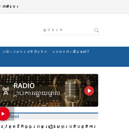
/
ភាសាខ្មែរ
ពណ៌របស់ជនជាតិទាំង៥៤
បទយកការណ៍ថ្ងៃសៅរ៍
Most Read
នុវត្តន៍កិច្ចព្រមព្រៀងសហប្រតិបត្តិការ