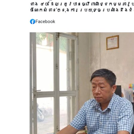
ជាង ៤០ ដែលត្រូវបានធ្វើពាណិជ្ជកម្មភាវូ
ចំណែកសំខាន់ក្នុងការប្រយុទ្ធប្រឆាំងនឹងជំ
Facebook