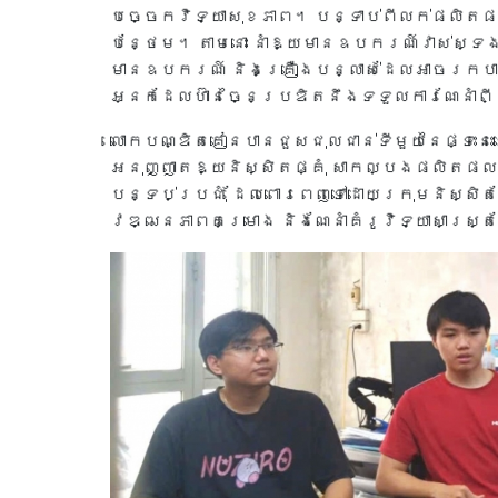
បច្ចេកវិទ្យាសុខភាព។ បន្ទាប់ពីលក់ផលិតផ
បន្ថែម។ តាមនោះ នាំឱ្យមានឧបករណ៍វាស់ស្ទ
មានឧបករណ៍ និងគ្រឿងបន្លាស់ដែលអាចរកបា
អ្នកដែលហ៊ានច្នៃប្រឌិតនឹងទទួលការណែនាំពី
លោកបណ្ឌិតគៀនបានជួសជុលជាន់ទីមួយនៃផ្ទះនេ
អនុញ្ញាតឱ្យនិស្សិតផ្គុំ សាកល្បងផលិតផល
បន្ទប់ប្រជុំ ដែលពោរពេញទៅដោយក្រុមនិស្សិ
វឌ្ឍនភាពគម្រោង និងណែនាំគំរូវិទ្យាសាស្