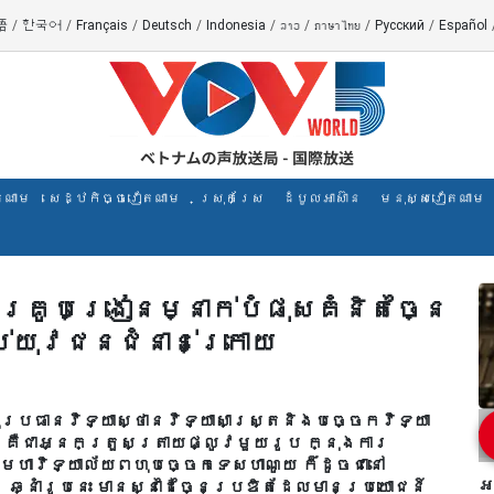
語
/
한국어
/
Français
/
Deutsch
/
Indonesia
/
ລາວ
/
ภาษาไทย
/
Русский
/
Español
តណាម
សេដ្ឋកិច្ចវៀតណាម
ស្រុកស្រែ
ដំបូលអាស៊ាន
មនុស្សវៀតណាម
 គ្រូបង្រៀនម្នាក់បំផុសគំនិតច្នៃ
ប់យុវជនជំនាន់ក្រោយ
ុប្រធានវិទ្យាស្ថានវិទ្យាសាស្ត្រនិងបច្ចេកវិទ្យា
 គឺជាអ្នកត្រួសត្រាយផ្លូវមួយរូប ក្នុងការ
មហាវិទ្យាល័យពហុបច្ចេកទេសហាណូយ ក៏ដូចជានៅ
អ
ឆ្នាំរូបនេះ មានស្នាដៃច្នៃប្រឌិតដែលមានប្រយោជន៍