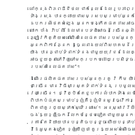
នៅក្នុងពិភពឌីជីថល ជាកន្លែងដែលរូបភាពគ្
ទាំងស្រុង បានក្លាយជាសមស្របសម្រាប់អ្នក
ឧបករណ៍ថតសំឡេង អ្នកបង្កើតផតខាសអាចបង
លោក ហ័ង វ៉ាប់ លី ដែលមានបទពិសោធន៍ច្រើនឆ្
ភ្ញៀវកិត្តិយសនៅលើឆានែលផតខាសរបស់អ្នកគ្រូ 
អ្នកពិការភ្នែក ដូច្នេះនាងយល់ពីសហគមន៍រ
យ៉ាង បានភ្ជាប់ទំនាក់ទំនងជាមួយយុវជនដែលគ្
អាចជួយគ្នាទៅវិញទៅមកប្រកបដោយប្រសិទ្ធ
របស់ឆានែលផតខាស”។
ដំណើរផលិតផតខាសរបស់អ្នកគ្រូ វ៉ កឹម យ៉ាង
ជាច្រើន មានវិធីសាស្រ្តទំនាក់ទំនង ប្រមូលស
វេលាច្រើន។ ថ្វីត្បិតតែជួបការលំបាកទាំងនេះ 
ពិបាកបំផុតសម្រាប់ខ្ញុំគឺខ្ញុំមិនសូវធ្វើការ
ពិតជាគួរឲ្យស្ទាក់ស្ទើរណាស់។ អនុស្សាវរីយ
ចង់ឱ្យខ្ញុំចែករំលែកបន្ថែមទៀតជាមួយអ្នកទស្ស
គ្រាន់តែនិយាយបានបន្តិចបន្ទួច ហើយបន្ទា
វីដេអូម្តងទៀត ខ្ញុំឃើញថា គួរឱ្យអស់សំណើចណ