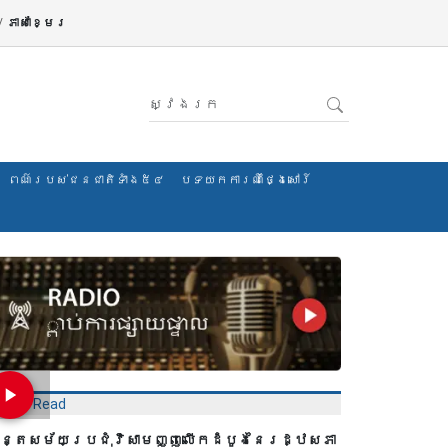
/
ភាសាខ្មែរ
ពណ៌របស់ជនជាតិទាំង៥៤
បទយកការណ៍ថ្ងៃសៅរ៍
Most Read
ន្តសម័យប្រជុំវិសាមញ្ញលើកដំបូងនៃរដ្ឋសភា