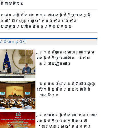
ីតិកាលទី១៦
្រធានរដ្ឋសភា៖ នគរបាលសេដ្ឋកិច្ចសក្តិ
មជា “ដាវមុតស្រួច” ក្នុងការបង្ការ
្រយុទ្ធប្រឆាំងនឹងឧក្រិដ្ឋកម្ម
ព័ត៌មានថ្មីៗ
ក្របខ័ណ្ឌសមាហរណកម្ម
សេដ្ឋកិច្ចអាស៊ាន - ឱកាស
សម្រាប់វៀតណាម
បន្តសម័យប្រជុំវិសាមញ្ញ
លើកដំបូងនៃរដ្ឋសភានីតិ
កាលទី១៦
ប្រធានរដ្ឋសភា៖ នគរបាល
សេដ្ឋកិច្ចសក្តិសមជា
“ដាវមុតស្រួច” ក្នុងការ