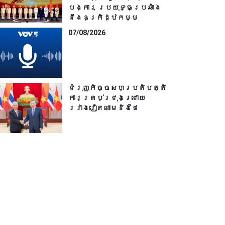
បង្ការ ប្រយុទ្ធប្រឆាំង
នឹងឧក្រិដ្ឋកម្ម
07/08/2026
ជំរុញកិច្ចសហប្រតិបត្តិ
ការគ្រប់ជ្រុងជ្រោយ
រវាងវៀតណាមនិងថៃ