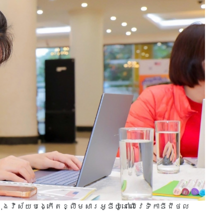
ុងវិស័យបង្កើតខ្លឹមសារអូឌីយ៉ូនៅលើវេទិកាឌីជីថល