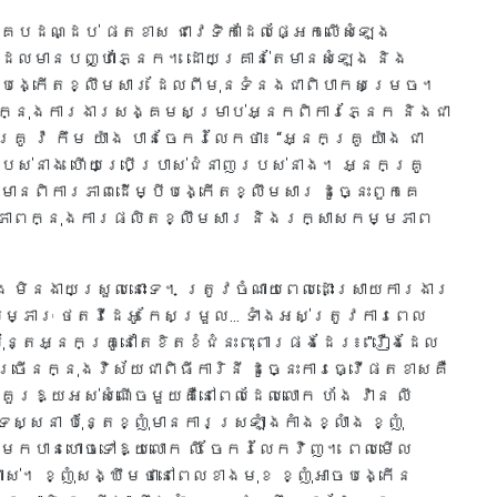
របដណ្ដប់ ផតខាស ជាវេទិកាដែលផ្អែកលើសំឡេង
ដែលមានបញ្ហាភ្នែក។ ដោយគ្រាន់តែមានសំឡេង និង
្កើតខ្លឹមសារ ដែលពីមុនទំនងជាពិបាកសម្រេច។
នាំក្នុងការងារសង្គមសម្រាប់អ្នកពិការភ្នែក និងជា
វ៉ កឹម យ៉ាង បានចែករំលែកថា៖ “អ្នកគ្រូ យ៉ាង ជា
បស់នាង ហើយប្រើប្រាស់ជំនាញរបស់នាង។ អ្នកគ្រូ
មានពិការភាពដើម្បីបង្កើតខ្លឹមសារ ដូច្នេះពួកគេ
ភាពក្នុងការផលិតខ្លឹមសារ និងរក្សាសកម្មភាព
 មិនងាយស្រួលនោះទេ។ ត្រូវចំណាយពេលដោះស្រាយការងារ
ម្ភារៈ ថតវីដេអូ កែសម្រួល... ទាំងអស់ត្រូវការពេល
ប៉ុន្តែអ្នកគ្រូនៅតែខិតខំជំនះពុះពារផងដែរ៖ "រឿងដែល
ច្រើនក្នុងវិស័យជាពិធីការិនី ដូច្នេះការធ្វើផតខាសគឺ
៍គួរឱ្យអស់សំណើចមួយគឺនៅពេលដែលលោក ហ័ង វ៉ាន លី
នា ប៉ុន្តែខ្ញុំមានការស្រឡាំងកាំងខ្លាំង ខ្ញុំ
ប់មកបានហោចទៅឱ្យលោក លី ចែករំលែកវិញ។ ពេលមើល
ាស់។ ខ្ញុំសង្ឃឹមថានៅពេលខាងមុខ ខ្ញុំអាចបង្កើន