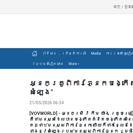
中文
/
日本
ព័ត៍មាន
ព្រឹត្តិការណ៍
Media
ការរកឃើញវៀ
វប្បធម៍វៀតណាម
More
▾
អ្នកគ្រូពិការភ្នែកបង្កើ
សំឡេង"
21/05/2026 06:34
[VOVWORLD] - អ្នកស្រី វ៉ កឹម យ៉ាង គ្រូបង្
គឺជាមនុស្សដែលបានបង្កើតគំនិតបង្កើតឆានែ
តភ្ជាប់មនុស្សពិការភ្នែក ហើយក៏ជាកន្លែង
ជាងនូវសំឡេងរបស់មនុស្សពិការភ្នែក រួម