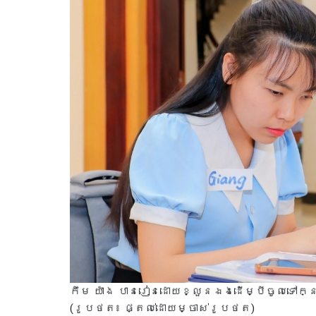
កឹម យ៉ាង បានរៀនដោយខ្លួនឯងដើម្បីចូលទៅក្ន
(រូបថត៖ ផ្តល់ដោយម្ចាស់រូបថត)