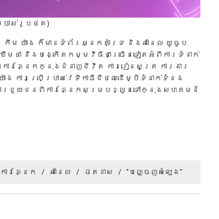
្ចាស់រូបថត)
៉ កឹម យ៉ាង ក៏មានទំព័រអ្នកគាំទ្រ និងឆានែល យូធូប
្ឃឹមថា នឹងបង្កើតកម្មវិធីជាច្រើនទៀតអំពីការទំនាក់
ិការភ្នែកក្នុងជំនាញជីវិត ការរៀនសូត្រ ការងារ
ាង ការប្រើប្រាស់វេទិកាឌីជីថលដើម្បីទំនាក់ទំនង
ំពីការជួយជនពិការភ្នែកសម្របខ្លួនទៅក្នុងសហគមន៍
ិការភ្នែក
/
ឆានែល
/
ផតខាស
/
“បញ្ចេញសំឡេង"