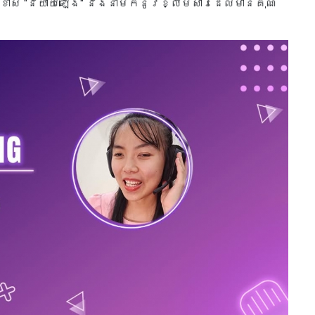
ខាស "និយាយឡើង" នឹងនាំមកនូវខ្លឹមសារដែលមានគុណ