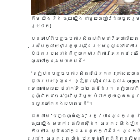
កឹម យ៉ាង និង ធុយ យឿង ជាមួយភ្ញៀវដែលចូលរួម
រូបថត)
បន្ទាប់ពីបញ្ចប់ការសិក្សាពីមហាវិទ្យាល័យគរុ
ស្រមៃក្លាយជាគ្រូបង្រៀនរបស់ខ្លួនទៅជាការពិ
បំផុតរបស់នាងគឺជួយកុមារពិការភ្នែកជាច្រ
ល្អទៅក្នុងសហគមន៍។
"ខ្ញុំបានបញ្ចប់ការសិក្សាផ្នែកគុរុកោសល្យតន្
ផ្ទះរបស់ខ្លួន។ ខ្ញុំបង្រៀនលេងភ្លេង orga
ទេពកោសល្យ ថ្នាក់ទី ១២ ផងដែរ។ ខ្ញុំយល់ពី
ខ្ញុំពិតជាចង់ធ្វើអ្វីមួយ បំពាក់ឲ្យពួកគេ
ខ្លួនទៅក្នុងសហគមន៍"។
ផតខាស "បញ្ចេញសំឡេង" ត្រូវបានអ្នកគ្រូ វ
ធុយ យឿង សហការផលិតឡើង។ អ្នកស្រី ង្វៀន ធ
កឹមយ៉ាង ស្ថិតនៅក្នុងខេត្តក្វាងង៉ៃ។ អ្ន
ជ្រៅ។ អ្នកគ្រូ យ៉ាង បានបង្កើតគំនិតខ្លឹ