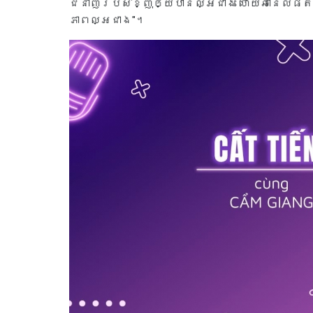
ជំនាញរបស់ខ្ញុំឲ្យបានល្អជាង ហើយឆានែលផត
ភាពល្អជាង"។