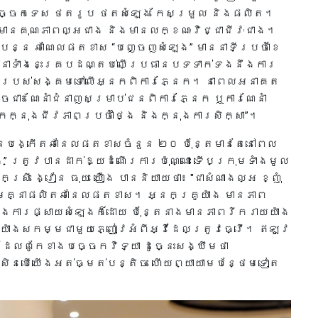
ច្ចេកទេស ថតរូប ថតសំឡេង កែសម្រួល និងផលិត។
មានគុណភាពល្អជាង និងមានលក្ខណៈវិជ្ជាជីវៈជាង។
ប្បន្ន ឆាណែលផតខាស “បញ្ចេញសំឡេង” មាននាទីប្រចាំខែ
នាទាំងនេះគ្របដណ្តប់លើប្រធានបទទាក់ទងនឹងការ
ាល់របស់សង្គមទៅលើអ្នកពិការភ្នែក។ នាពេលអនាគត
ជា៖ ណែនាំជំនាញសម្រាប់ជនពិការភ្នែក ឬការណែនាំ
កក្នុងជីវភាពប្រចាំថ្ងៃ និងក្នុងការសិក្សា”។
នបង្កើតឆានែលផតខាសចំនួន ២០ ប៉ុន្តែមានតែនៅពេល
 ត្រូវបានដាក់ឱ្យដំណើរការប៉ុណ្ណោះ ទើបក្រុមទាំងមូល
រី ង្វៀន ធុយ យឿង បាននិយាយថា៖ "ជាសំណាងល្អ ខ្ញុំ
ួមគ្នាផលិតឆានែលផតខាស។ អ្នកគ្រូយ៉ាង មានភាព
នុងការផ្សាយសំឡេងក៏ដោយ ប៉ុន្តែនាងមានភាពរីករាយយ៉ាង
ាយ៉ាងសកម្មជាមួយភ្ញៀវអំពីអ្វីដែលត្រូវធ្វើ។ ឥឡូវ
ែលពូកែខាងបច្ចេកវិទ្យា ដូច្នេះសង្ឃឹមថា
សិនបើយើងអត់ធ្មត់បន្តិច ហើយព្យាយាមបន្ថែមទៀត