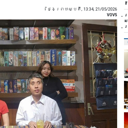
ន
ថ្ងៃព្រហស្បតិ៍, 13:34, 21/05/2026
VOV5
ប
ស
ប