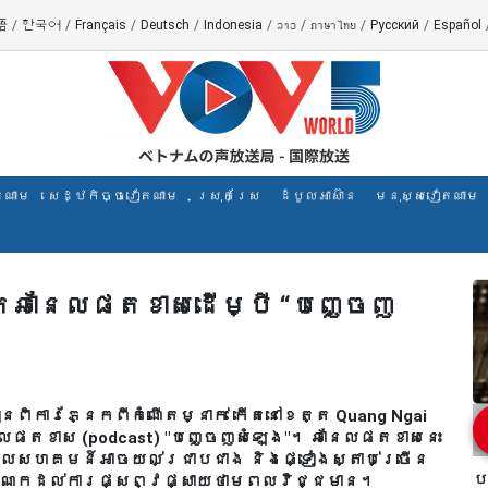
語
/
한국어
/
Français
/
Deutsch
/
Indonesia
/
ລາວ
/
ภาษาไทย
/
Русский
/
Español
តណាម
សេដ្ឋកិច្ចវៀតណាម
ស្រុកស្រែ
ដំបូលអាស៊ាន
មនុស្សវៀតណាម
តឆានែលផតខាសដើម្បី “បញ្ចេញ
រៀនពិការភ្នែកពីកំណើតម្នាក់ កើតនៅខេត្ត Quang Ngai
លផតខាស (podcast) "បញ្ចេញសំឡេង"។ ឆានែលផតខាសនេះ
ដែលសហគមន៍អាចយល់ជ្រាបជាង និងផ្ទៀងស្តាប់ច្រើន
ប
ចំណែកដល់ការផ្សព្វផ្សាយថាមពលវិជ្ជមាន។