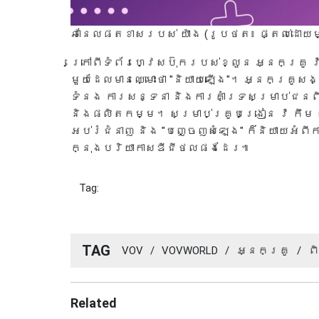
ឆានែលផតខាសរបស់ យ៉ាង (រូបថត៖ ផ្តល់ដោយម
ក្រៅពីទំព័រហ្វេសប៊ុករបស់ខ្លួន អ្នកគ្រូ វ
មួយដែលមានឈ្មោះថា "និយាយឡើង"។ អ្នកគ្រូសង
ទំនង ការសន្ទនា និងការគាំទ្រសម្រាប់ជនព
និងផលិតកម្ម។ សម្រាប់គ្រូបង្រៀន វ៉ កឹម យ៉
អប់រំជំនាញ និង "បញ្ចេញសំឡេង" ក៏និយាយអ
ក្នុងបរិយាកាសឌីជីថលផងដែរ៕
Tag:
TAG
VOV
/
VOVWORLD
/
អ្នកគ្រូ
/
ព
Related