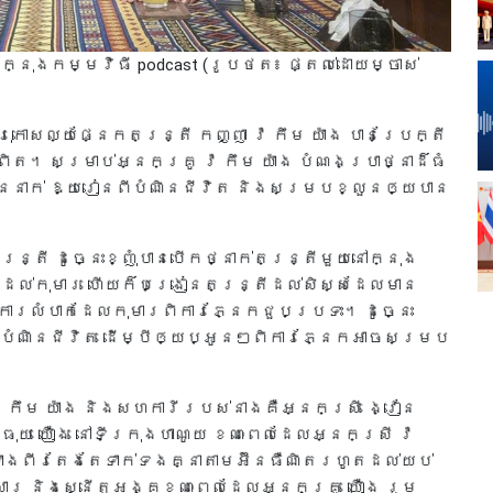
ក្នុងកម្មវិធី podcast (រូបថត៖ ផ្តល់ដោយម្ចាស់
កោសល្យផ្នែកតន្ត្រី កញ្ញា វ៉ កឹម យ៉ាង បានប្រែក្តី
ត។ សម្រាប់អ្នកគ្រូ វ៉ កឹម យ៉ាង បំណងប្រាថ្នាដ៏ធំ
ើននាក់ ឱ្យរៀនពីបំណិនជីវិត និងសម្របខ្លួនឲ្យបាន
ត្រី ដូច្នេះខ្ញុំបានបើកថ្នាក់តន្ត្រីមួយនៅក្នុង
n ដល់កុមារ ហើយក៏បង្រៀនតន្ត្រីដល់សិស្សដែលមាន
ការលំបាកដែលកុមារពិការភ្នែកជួបប្រទះ។ ដូច្នេះ
នូវបំណិនជីវិត ដើម្បីឲ្យប្អូនៗពិការភ្នែកអាចសម្រប
៉ កឹម យ៉ាង និងសហការីរបស់នាងគឺអ្នកស្រី ង្វៀន
ុយ យឿង នៅទីក្រុងហាណូយ ខណៈពេលដែលអ្នកស្រី វ៉
កទាំងពីរតែងតែទាក់ទងគ្នាតាមអ៊ីនធឺណិតរហូតដល់យប់
មសារ និងស្នើតួអង្គខណៈពេលដែលអ្នកគ្រូ យឿង រួម