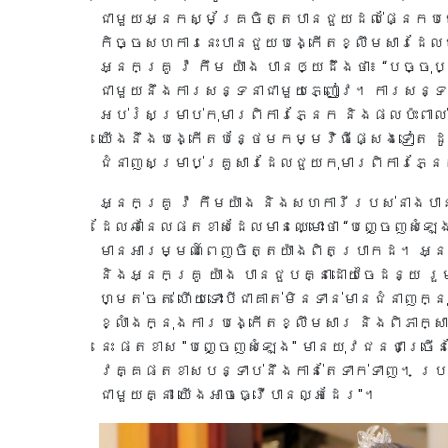
ជាមួយអ្នកស្ម័គ្រចិត្តបានជួយដល់ផ្នែកប
កិច្ចសហការនេះបានជួយបង្កើតខ្លឹមសារដែល
អ្នកគ្រូ វ៉ កឹម យ៉ាង បានឲ្យដឹងថា៖ “បច្ចុ
ជាមួយនឹងការសន្ទនាជាមួយភ្ញៀវ។ ការសន្ទ
អប់រំសម្រាប់កុមារពិការភ្នែក និងផលប៉ះព
យើងនឹងបង្កើតបន្ថែមកម្មវិធីផ្សេងទៀត ដូច
ជំនាញសម្រាប់គ្រួសារដែលជួយកុមារពិការភ្នែ
អ្នកគ្រូ វ៉ កឹមយ៉ាង និងសហការីរបស់នាងបា
ដែលឆានែលផតខាសដែលមានឈ្មោះថា “បញ្ចេញសំឡេង”
មានអារម្មណ៍ពេញចិត្តយ៉ាងពិតប្រាកដ។ អ្នកស្
និងអ្នកគ្រូ យ៉ាង បានជួបគ្នាដោយចៃដន្យ រ
ហ្មត់ចត់ ហើយទោះបីជាគាត់មិនទាន់មានជំនាញក្
ខ្លាំងក្នុងការបង្កើតខ្លឹមសារ និងពិភាក្ស
នេះ ផតខាស "បញ្ចេញសំឡេង" មានយុវជនជាច្រើនដ
វគ្គផតខាសបន្ទាប់នឹងកាន់តែទាក់ទាញ។ ប្រ
ជាមួយគ្នា យើងអាចធ្វើបានល្អដែរ"។