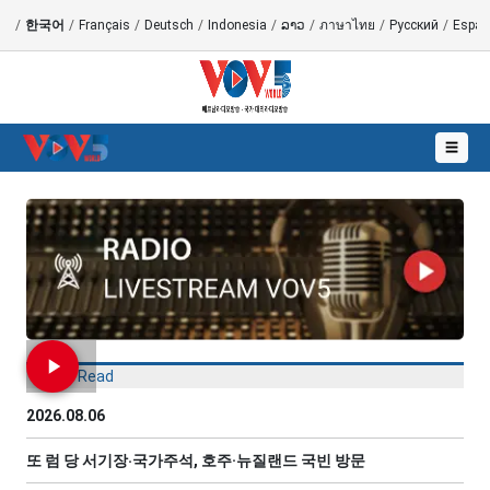
語
/
한국어
/
Français
/
Deutsch
/
Indonesia
/
ລາວ
/
ภาษาไทย
/
Русский
/
Españ
☰
Most Read
2026.08.06
또 럼 당 서기장‧국가주석, 호주·뉴질랜드 국빈 방문