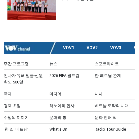
VOV1
VOV2
VOV3
V
주간 프로그램
뉴스
스포트라이트
전사자 유해 발굴·신원
2026 FIFA 월드컵
한-베트남 관계
확인 500일
국제
미디어
시사
경제 초점
하노이의 인사
베트남 도약의 시대
주말의 이야기
문화의 창
문화 엔터 픽
'한 입' 베트남
What's On
Radio Tour Guide