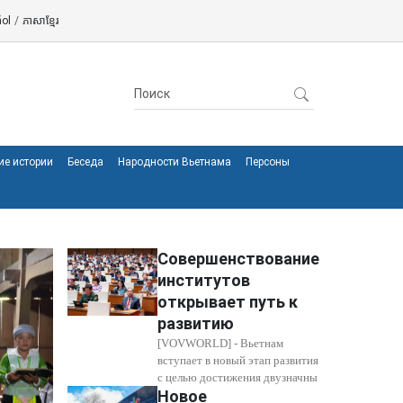
ol
/
ភាសាខ្មែរ
ие истории
Беседа
Народности Вьетнама
Персоны
Совершенствование
институтов
открывает путь к
развитию
[VOVWORLD] - Вьетнам
вступает в новый этап развития
с целью достижения двузначны
Новое