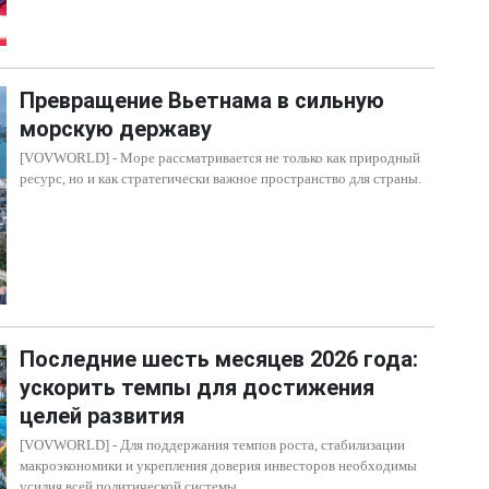
Превращение Вьетнама в сильную
морскую державу
[VOVWORLD] - Море рассматривается не только как природный
ресурс, но и как стратегически важное пространство для страны.
Последние шесть месяцев 2026 года:
ускорить темпы для достижения
целей развития
[VOVWORLD] - Для поддержания темпов роста, стабилизации
макроэкономики и укрепления доверия инвесторов необходимы
усилия всей политической системы.