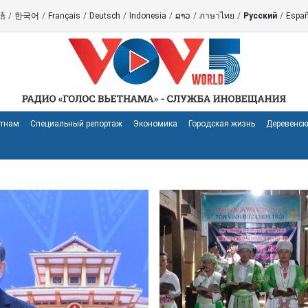
語
/
한국어
/
Français
/
Deutsch
/
Indonesia
/
ລາວ
/
ภาษาไทย
/
Русский
/
Españ
етнам
Специальный репортаж
Экономика
Городская жизнь
Деревенск