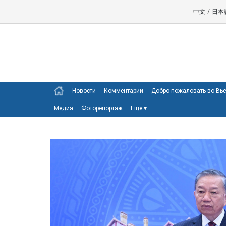
中文
/
日本
Новости
Комментарии
Добро пожаловать во Вь
Медиа
Фоторепортаж
Ещё
▾