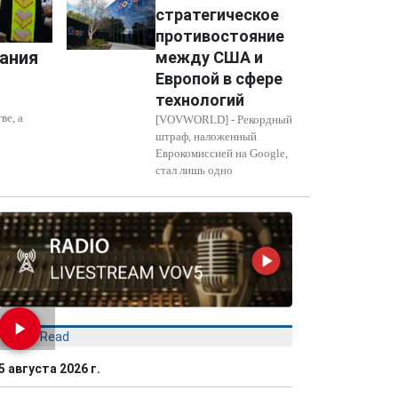
стратегическое
противостояние
ания
между США и
Европой в сфере
технологий
ве, а
[VOVWORLD] - Рекордный
штраф, наложенный
Еврокомиссией на Google,
стал лишь одно
Most Read
5 августа 2026 г.