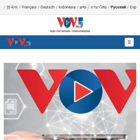
語
/
한국어
/
Français
/
Deutsch
/
Indonesia
/
ລາວ
/
ภาษาไทย
/
Русский
/
Españ
☰