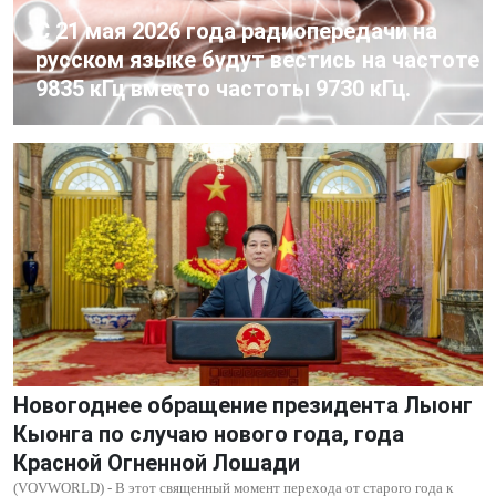
C 21 мая 2026 года радиопередачи на
русском языке будут вестись на частоте
9835 кГц вместо частоты 9730 кГц.
Новогоднее обращение президента Лыонг
Кыонга по случаю нового года, года
Красной Огненной Лошади
(VOVWORLD) - В этот священный момент перехода от старого года к