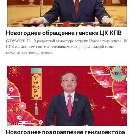
Новогоднее обращение генсека ЦК КПВ
(VOVWORLD) - В радостной атмосфере встречи Нового года генсек ЦК
КПВ желает всем соотечественникам, товарищам, каждой семье,
каждому вьетнамцу крепког
Новогоднее поздравление гендиректора