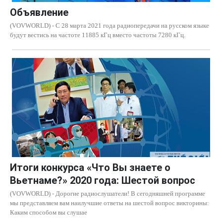
Объявление
(VOVWORLD) - C 28 марта 2021 года радиопередачи на русском языке
будут вестись на частоте 11885 кГц вместо частоты 7280 кГц.
Итоги конкурса «Что Вы знаете о
Вьетнаме?» 2020 года: Шестой вопрос
(VOVWORLD) - Дорогие радиослушатели! В сегодняшней программе
мы представляем вам наилучшие ответы на шестой вопрос викторины:
Каким способом вы слушае