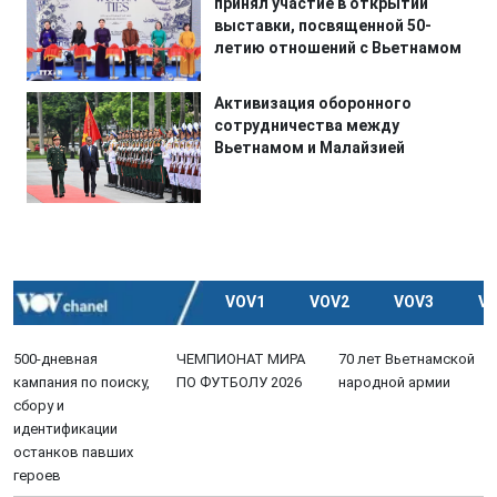
принял участие в открытии
выставки, посвященной 50-
летию отношений с Вьетнамом
Активизация оборонного
сотрудничества между
Вьетнамом и Малайзией
VOV1
VOV2
VOV3
V
500-дневная
ЧЕМПИОНАТ МИРА
70 лет Вьетнамской
кампания по поиску,
ПО ФУТБОЛУ 2026
народной армии
сбору и
идентификации
останков павших
героев