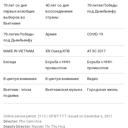
70 лет со дня
40 лет со дня
70-летие Победы
первых всеобщих
воссоединения
под Дьенбьенфу
выборов во
страны
Вьетнаме
70-летие Победы
Aрмия
COVID-19
под Дьенбьенфу
MAKE IN VIETNAM
XIII Cъезд КПВ
АТЭС 2017
Беседа
Борьба с ННН-
Борьба с ННН-
промыслом
промыслом
В центре внимания
В центре внимания
Видео
Вьетнам - эпоха
Вьетнамская музыка
Городская жизнь
подъёма
Online service permit: 2113 / GP-BTTTT issued on December 6, 2011
Director:
Pho Cam Hoa
Deputy Director:
Nguyen Thi Thu Hoa