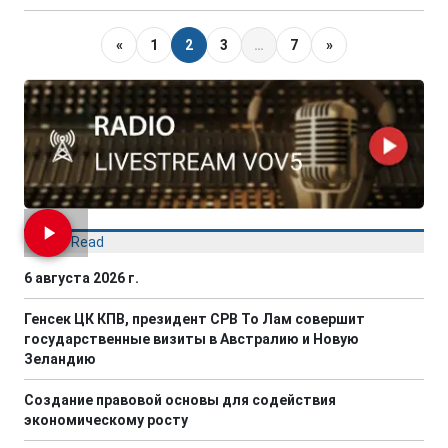
«
1
2
3
…
7
»
Most Read
6 августа 2026 г.
Генсек ЦК КПВ, президент СРВ То Лам совершит
государственные визиты в Австралию и Новую
Зеландию
Создание правовой основы для содействия
экономическому росту