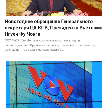
Новогоднее обращение Генерального
секретаря ЦК КПВ, Президента Вьетнама
Нгуен Фу Чонга
(VOVWORLD) - Дорогие соотечественики, товарищи и
военнослужащие! Пришла весна – наступил новый год по лунному
календарю – год белого металлического бы