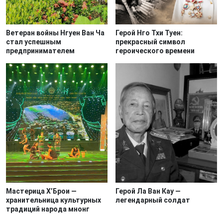
Ветеран войны Нгуен Ван Ча
Герой Нго Тхи Туен:
стал успешным
прекрасный символ
предпринимателем
героического времени
Мастерица Х’Брои —
Герой Ла Ван Кау —
хранительница культурных
легендарный солдат
традиций народа мнонг