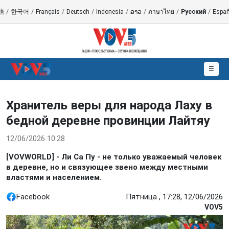
語
/
한국어
/
Français
/
Deutsch
/
Indonesia
/
ລາວ
/
ภาษาไทย
/
Русский
/
Españ
☰
Хранитель веры для народа Лаху в
бедной деревне провинции Лайтяу
12/06/2026 10:28
[VOVWORLD] - Ли Са Пу - не только уважаемый человек
в деревне, но и связующее звено между местными
властями и населением.
Facebook
Пятница , 17:28, 12/06/2026
VOV5