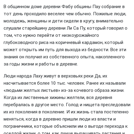
В общинном доме деревни Фабу общины Пау собрание в
тот день проходило веселее чем обычно. Пожилые люди,
молодежь, женщины и дети сидели в кругу, внимательно
слушали старейшину деревни Ли Са Пу, который говорил о
том, что нужно перейти от низкоурожайного
глубоководного риса на коричневый кардамон, который
может открыть им путь для выхода из бедности. Все эти
знания он получил из собственного опыта, накопленного
за годы жизни и работы в деревне.
Люди народа Лаху живут в верховьях реки Да, их
насчитывается более 10 тыс. человек. Ранее их называли
«людьми желтых листьев» из-за кочевого образа жизни.
Когда их лиственные хижины желтели, вся деревня
перебралась в другое место. Голод и нищета преследовали
их из поколения в поколение. И их жизнь стала постепенно
меняться, когда в деревню пришли люди из власти и
пограничники, которые объяснили им о выгоде перехода к
оседлой жизни, о том, как лучше выращивать растения и