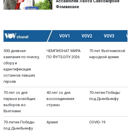
Ассамблеи Лаоса Сайсомфоне
Фомвихане
VOV1
VOV2
VOV3
V
500-дневная
ЧЕМПИОНАТ МИРА
70 лет Вьетнамской
кампания по поиску,
ПО ФУТБОЛУ 2026
народной армии
сбору и
идентификации
останков павших
героев
70 лет со дня
40 лет со дня
70-летие Победы
первых всеобщих
воссоединения
под Дьенбьенфу
выборов во
страны
Вьетнаме
70-летие Победы
Aрмия
COVID-19
под Дьенбьенфу