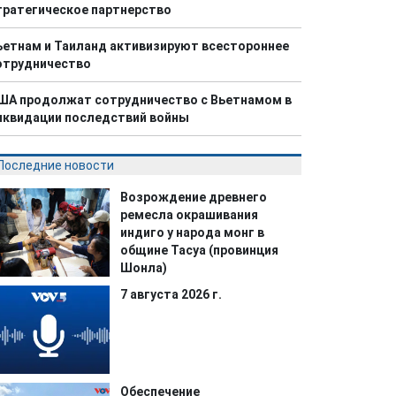
тратегическое партнерство
ьетнам и Таиланд активизируют всестороннее
отрудничество
ША продолжат сотрудничество с Вьетнамом в
иквидации последствий войны
Последние новости
Возрождение древнего
ремесла окрашивания
индиго у народа монг в
общине Тасуа (провинция
Шонла)
7 августа 2026 г.
Обеспечение