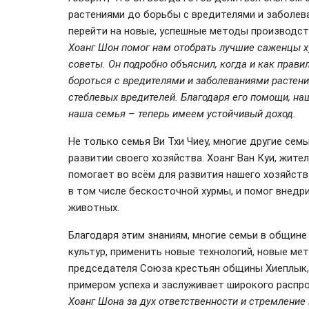
растениями до борьбы с вредителями и заболев
перейти на новые, успешные методы производств
Хоанг Шон помог нам отобрать лучшие саженцы 
советы. Он подробно объяснил, когда и как прави
бороться с вредителями и заболеваниями растений
стеблевых вредителей. Благодаря его помощи, на
наша семья – теперь имеем устойчивый доход.
Не только семья Ви Тхи Чиеу, многие другие се
развитии своего хозяйства. Хоанг Ван Куи, жит
помогает во всём для развития нашего хозяйст
в том числе бескосточной хурмы, и помог вне
животных.
Благодаря этим знаниям, многие семьи в общин
культур, применить новые технологий, новые ме
председателя Союза крестьян общины Хиеплык, 
примером успеха и заслуживает широкого распр
Хоанг Шона за дух ответственности и стремление