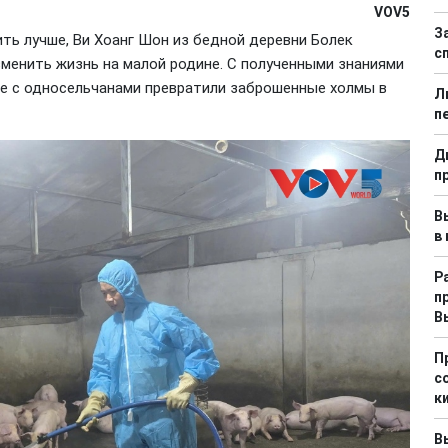
VOV5
З
ть лучше, Ви Хоанг Шон из бедной деревни Болек
с
зменить жизнь на малой родине. С полученными знаниями
те с односельчанами превратили заброшенные холмы в
Л
п
Д
п
В
в
Р
п
В
П
с
к
В