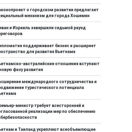
аконопроект о городском развитии предлагает
пециальный механизм для города Хошимин
иван и Израиль завершили седьмой раунд
ереговоров
ипломатия поддерживает бизнес и расширяет
ространство для развития Вьетнама
ьетнамско-австралийские отношения вступают
 новую фазу развития
асширение международного сотрудничества и
родвижение туристического потенциала
ьетнама
ремьер-министр требует всесторонней и
огласованной реализации мер по обеспечению
ибербезопасности
ьетнам и Таиланд укрепляют всеобъемлющее