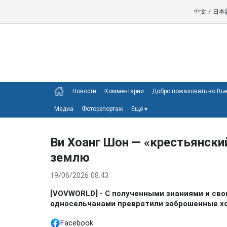
中文
/
日本
Новости
Комментарии
Добро пожаловать во Вь
Медиа
Фоторепортаж
Ещё
▾
Ви Хоанг Шон — «крестьянски
землю
19/06/2026 08:43
[VOVWORLD] - С полученными знаниями и сво
односельчанами превратили заброшенные хо
Facebook