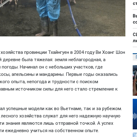
с
В
с
С
л
хозяйства провинции Тхайнгуен в 2004 году Ви Хоанг Шон
й деревне была тяжелая: земля неблагородная, а
 погоды. Начинал он с небольших участков, где
косы, апельсины и мандарины. Первые годы оказались
кого опыта, непогода и трудности с поиском
 Главным источником силы для него стало стремление к
ал успешные модели как во Вьетнаме, так и за рубежом.
и лесного хозяйства служат для него надежную научную
эти знания являются лишь отправной точкой. А успех
ти ежедневно учиться на собственном опыте.