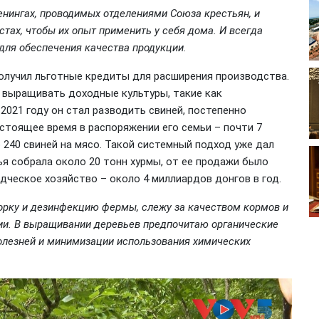
ренингах, проводимых отделениями Союза крестьян, и
тах, чтобы их опыт применить у себя дома. И всегда
для обеспечения качества продукции.
олучил льготные кредиты для расширения производства.
л выращивать доходные культуры, такие как
 2021 году он стал разводить свиней, постепенно
астоящее время в распоряжении его семьи – почти 7
 240 свиней на мясо. Такой системный подход уже дал
ья собрала около 20 тонн хурмы, от ее продажи было
одческое хозяйство – около 4 миллиардов донгов в год.
орку и дезинфекцию фермы, слежу за качеством кормов и
ии. В выращивании деревьев предпочитаю органические
болезней и минимизации использования химических