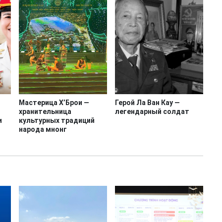
Мастерица Х’Брои —
Герой Ла Ван Кау —
хранительница
легендарный солдат
и
культурных традиций
народа мнонг