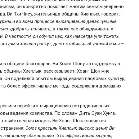
аниями, он конкретно помогает многим семьям уверенно
а. Ви Тхи Чиеу, жительница общины Хиеплык, говорит:
хурмы и во всем процессе выращивания давал ценные
льно удобрять, поливать, а также как обнаруживать и
. В частности, он обучил нас, как навсегда уничтожить
ши хурмы хорошо растут, дают стабильный урожай и мы –
мьи в общине благодарны Ви Хоанг Шону за поддержку в
ель общины Хиеплык, рассказывает: Хоанг Шон мне
ва. Он поделился опытом выращивания плодовых культур,
дрить более эффективные методы содержания домашних
е решили перейти к выращиванию нетрадиционных
тоды ведения хозяйства. По словам Дить Суан Хунга,
хозяйственная модель Ви Хоанг Шона является
остранения:
Союз крестьян Хиеплык высоко ценит Ви
 к законному обогащению. Это эффективная модель,