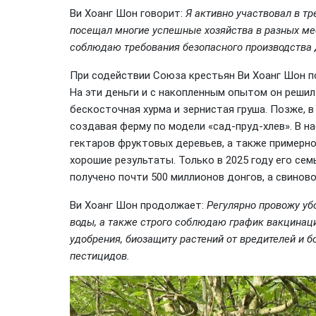
Ви Хоанг Шон говорит:
Я активно участвовал в т
посещал многие успешные хозяйства в разных мес
соблюдаю требования безопасного производства 
При содействии Союза крестьян Ви Хоанг Шон п
На эти деньги и с накопленным опытом он реши
бескосточная хурма и зернистая груша. Позже, в
создавая ферму по модели «сад-пруд-хлев». В н
гектаров фруктовых деревьев, а также примерно
хорошие результаты. Только в 2025 году его сем
получено почти 500 миллионов донгов, а свинов
Ви Хоанг Шон продолжает:
Регулярно провожу уб
воды, а также строго соблюдаю график вакцинац
удобрения, биозащиту растений от вредителей и 
пестицидов.