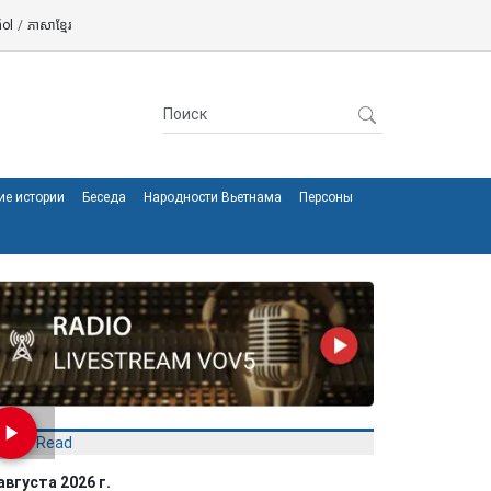
ol
/
ភាសាខ្មែរ
ие истории
Беседа
Народности Вьетнама
Персоны
Most Read
августа 2026 г.