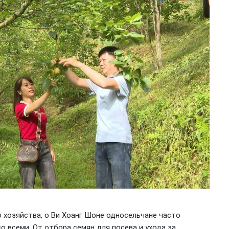
 хозяйства, о Ви Хоанг Шоне односельчане часто
о всеми. От отбора семян для посева и ухода за