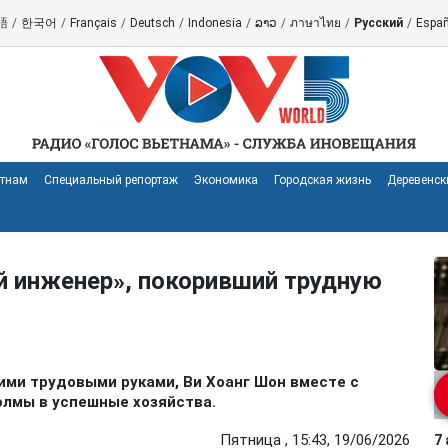
語
/
한국어
/
Français
/
Deutsch
/
Indonesia
/
ລາວ
/
ภาษาไทย
/
Русский
/
Españ
етнам
Специальный репортаж
Экономика
Городская жизнь
Деревенск
й инженер», покоривший трудную
ими трудовыми руками, Ви Хоанг Шон вместе с
лмы в успешные хозяйства.
Пятница , 15:43, 19/06/2026
7 