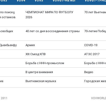
VOV3
VOV4
VOV5
VOVGT-Ha Noi
VOVGT-TPH
по поиску,
ЧЕМПИОНАТ МИРА ПО ФУТБОЛУ
70 лет Вьетна
и останков
2026
 всеобщих
40 лет со дня воссоединения страны
70-летие Побе
 Дьенбьенфу
Aрмия
COVID-19
XIII Cъезд КПВ
АТЭС 2017
Борьба с ННН-промыслом
Борьба с ННН
В центре внимания
Видео
ёма
Вьетнамская музыка
Городская жи
, 2011
VOVWORLD 