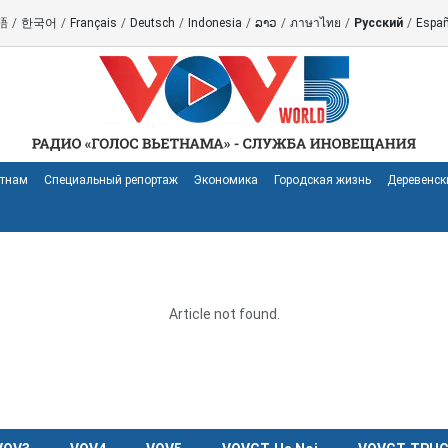
語
/
한국어
/
Français
/
Deutsch
/
Indonesia
/
ລາວ
/
ภาษาไทย
/
Русский
/
Españ
етнам
Специальный репортаж
Экономика
Городская жизнь
Деревенск
Article not found.