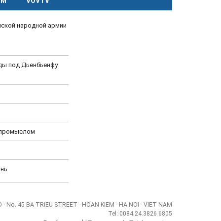
CM
VOVTV
мской народной армии
ды под Дьенбьенфу
-промыслом
знь
- No. 45 BA TRIEU STREET - HOAN KIEM - HA NOI - VIET NAM
Tel: 0084.24.3826 6805