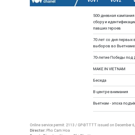
VOV1
VOV2
500-дневная кампания 
сбору и идентификаци
павших героев
70 лет со дня первых
выборов во Вьетнаме
70-летие Победы под
MAKE IN VIETNAM
Беседа
В центре внимания
Вьетнам - эпоха подъ
Online service permit: 2113 / GP-BTTTT issued on December 6
Director:
Pho Cam Hoa