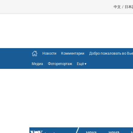
中文
/
日本
Новости
Комментарии
Добро пожаловать во Вь
Медиа
Фоторепортаж
Ещё
▾