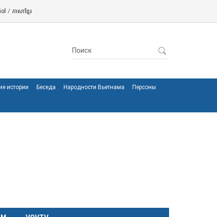
ol
/
ភាសាខ្មែរ
ие истории
Беседа
Народности Вьетнама
Персоны