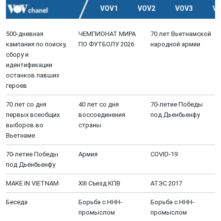
VOV1
VOV2
VOV3
V
500-дневная
ЧЕМПИОНАТ МИРА
70 лет Вьетнамской
кампания по поиску,
ПО ФУТБОЛУ 2026
народной армии
сбору и
идентификации
останков павших
героев
70 лет со дня
40 лет со дня
70-летие Победы
первых всеобщих
воссоединения
под Дьенбьенфу
выборов во
страны
Вьетнаме
70-летие Победы
Aрмия
COVID-19
под Дьенбьенфу
MAKE IN VIETNAM
XIII Cъезд КПВ
АТЭС 2017
Беседа
Борьба с ННН-
Борьба с ННН-
промыслом
промыслом