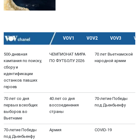
VOV1
VOV2
VOV3
V
500-дневная
ЧЕМПИОНАТ МИРА
70 лет Вьетнамской
кампания по поиску,
ПО ФУТБОЛУ 2026
народной армии
сбору и
идентификации
останков павших
героев
70 лет со дня
40 лет со дня
70-летие Победы
первых всеобщих
воссоединения
под Дьенбьенфу
выборов во
страны
Вьетнаме
70-летие Победы
Aрмия
COVID-19
под Дьенбьенфу