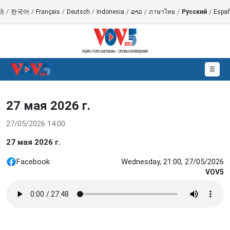
語
/
한국어
/
Français
/
Deutsch
/
Indonesia
/
ລາວ
/
ภาษาไทย
/
Русский
/
Españ
☰
27 мая 2026 г.
27/05/2026 14:00
27 мая 2026 г.
Facebook
Wednesday, 21:00, 27/05/2026
VOV5