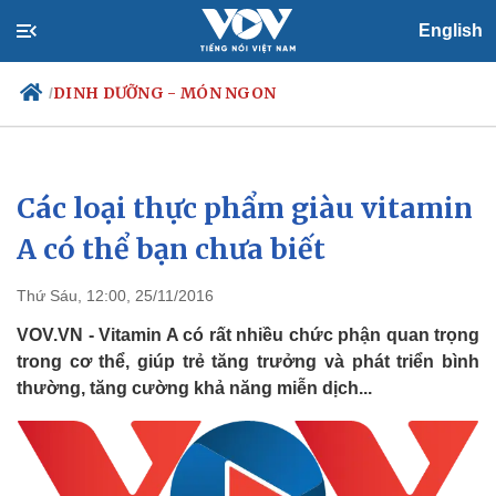
English
DINH DƯỠNG - MÓN NGON
/
Các loại thực phẩm giàu vitamin
Chính trị
Xã hội
Đảng
Tin 24h
A có thể bạn chưa biết
Tổ chức nhân sự
Dự báo thời tiết
Quốc hội
Giáo dục
Thứ Sáu, 12:00, 25/11/2016
Nhận diện sự thật
Dấu ấn VOV
Việc làm
VOV.VN - Vitamin A có rất nhiều chức phận quan trọng
Biển đảo
trong cơ thể, giúp trẻ tăng trưởng và phát triển bình
thường, tăng cường khả năng miễn dịch...