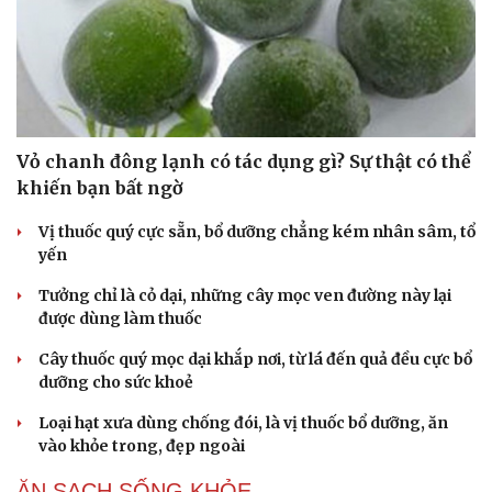
Vỏ chanh đông lạnh có tác dụng gì? Sự thật có thể
khiến bạn bất ngờ
Vị thuốc quý cực sẵn, bổ dưỡng chẳng kém nhân sâm, tổ
yến
Tưởng chỉ là cỏ dại, những cây mọc ven đường này lại
được dùng làm thuốc
Cải chính
Cây thuốc quý mọc dại khắp nơi, từ lá đến quả đều cực bổ
dưỡng cho sức khoẻ
Loại hạt xưa dùng chống đói, là vị thuốc bổ dưỡng, ăn
vào khỏe trong, đẹp ngoài
ĂN SẠCH SỐNG KHỎE