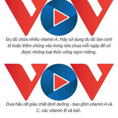
Thế giới
Multimedia
Quan sát
Video
Cuộc sống đó đây
Ảnh
Hồ sơ
E-Magazine
Đu đủ chứa nhiều vitamin A. Hãy sử dụng đu đủ làm sinh
Infographic
tố hoặc thêm chúng vào trong sữa chua mỗi ngày để có
được những loại thức uống ngon miệng.
Dưa hấu rất giàu chất dinh dưỡng - bao gồm vitamin A và
C, các vitamin B và kali
.