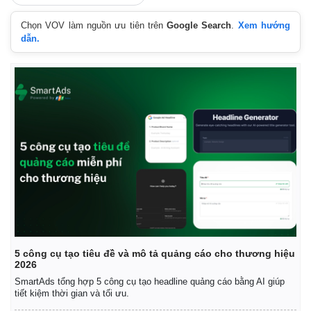
Chọn VOV làm nguồn ưu tiên trên
Google Search
.
Xem hướng
dẫn.
Pháp luật
Quân sự - Quốc phòng
Vụ án
Vũ khí
Tin nóng
Việt Nam
Tư vấn luật
Phân tích
5 công cụ tạo tiêu đề và mô tả quảng cáo cho thương hiệu
2026
SmartAds tổng hợp 5 công cụ tạo headline quảng cáo bằng AI giúp
tiết kiệm thời gian và tối ưu.