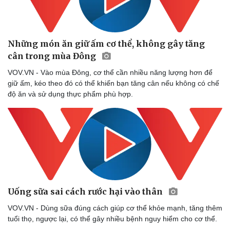
Những món ăn giữ ấm cơ thể, không gây tăng
cân trong mùa Đông
VOV.VN - Vào mùa Đông, cơ thể cần nhiều năng lượng hơn để
giữ ấm, kéo theo đó có thể khiến bạn tăng cân nếu không có chế
độ ăn và sử dụng thực phẩm phù hợp.
Sức khỏe
Đời sống
Dinh dưỡng - món ngon
Nhà đẹp
Cây thuốc
Blog
Sản phụ khoa
Tình yêu - Gia đình
Nhi khoa
Nam khoa
Làm đẹp - giảm cân
Uống sữa sai cách rước hại vào thân
Phòng mạch online
Ăn sạch sống khỏe
VOV.VN - Dùng sữa đúng cách giúp cơ thể khỏe mạnh, tăng thêm
tuổi thọ, ngược lại, có thể gây nhiều bệnh nguy hiểm cho cơ thể.