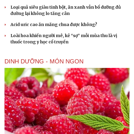
Du lịch
Podcast
Loại quả siêu giàu tinh bột, ăn xanh vẫn bổ dưỡng đủ
Tư vấn
Câu chuyện thời sự
đường lại không lo tăng cân
Săn Tour
Đọc truyện đêm khuya
check-in
Cửa sổ tình yêu
Acid uric cao ăn măng chua được không?
Kể chuyện cho bé
Loài hoa khiến người mê, kẻ “sợ” mỗi mùa thu là vị
Hạt giống tâm hồn
thuốc trong y học cổ truyền
DINH DƯỠNG - MÓN NGON