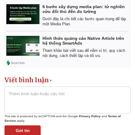
6 bước xây dựng media plan: từ nghiên
cứu đối thủ đến đo lường
Dưới đây là chi tiết các bước quan trọng để lập
một Media Plan.
Hình thức quảng cáo Native Article trên
hệ thống SmartAds
Tham khảo bài viết sau để nắm vị trí, quy cách
nội dung, cách thiết lập và tối ưu.
Viết bình luận
This site is protected by reCAPTCHA and the Google
Privacy Policy
and
Terms of
Service
apply.
Gửi tin