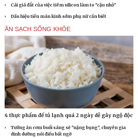
Cái giá đắt của việc tiêm silicon làm to "cậu nhỏ"
Dấu hiệu tiền mãn kinh sớm phụ nữ cần biết
ĂN SẠCH SỐNG KHỎE
4 thực phẩm để tủ lạnh quá 2 ngày dễ gây ngộ độc
Tưởng ăn cơm buổi sáng sẽ "nặng bụng", chuyên gia
dinh dưỡng nói điều bất ngờ