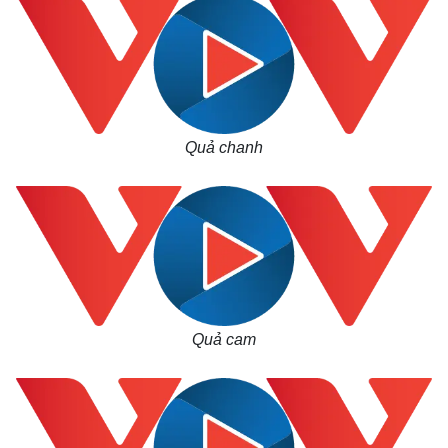
Quả chanh
Quả cam
Kinh tế
Thị trường
Bất động sản
Giá vàng
Khởi nghiệp
Tiêu dùng
Tỷ giá