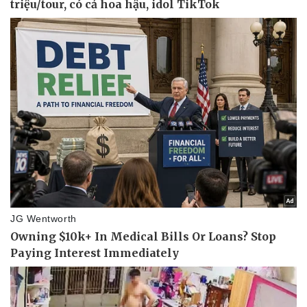
Thể thao
Ô tô - Xe máy
Bóng đá
Ô tô
Lịch thi đấu bóng đá
Xe máy
Thế giới thể thao
Tư vấn
eSports
Hậu trường