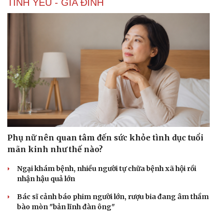
TÌNH YÊU - GIA ĐÌNH
Phụ nữ nên quan tâm đến sức khỏe tình dục tuổi
mãn kinh như thế nào?
Ngại khám bệnh, nhiều người tự chữa bệnh xã hội rồi
nhận hậu quả lớn
Bác sĩ cảnh báo phim người lớn, rượu bia đang âm thầm
bào mòn "bản lĩnh đàn ông"