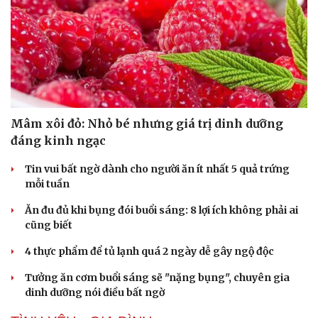
Văn hóa
Giải trí
Mâm xôi đỏ: Nhỏ bé nhưng giá trị dinh dưỡng
Sân khấu - Điện ảnh
Nghệ sĩ
đáng kinh ngạc
Văn học
Thời trang
Âm nhạc
Sao Việt
Tin vui bất ngờ dành cho người ăn ít nhất 5 quả trứng
Di sản
mỗi tuần
Ăn đu đủ khi bụng đói buổi sáng: 8 lợi ích không phải ai
cũng biết
4 thực phẩm để tủ lạnh quá 2 ngày dễ gây ngộ độc
Tưởng ăn cơm buổi sáng sẽ "nặng bụng", chuyên gia
dinh dưỡng nói điều bất ngờ