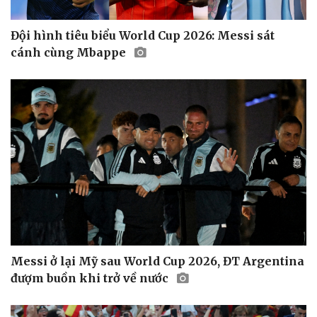
Đội hình tiêu biểu World Cup 2026: Messi sát
cánh cùng Mbappe
Thể thao
Ô tô - Xe máy
Bóng đá
Ô tô
Lịch thi đấu bóng đá
Xe máy
Messi ở lại Mỹ sau World Cup 2026, ĐT Argentina
Thế giới thể thao
Tư vấn
đượm buồn khi trở về nước
eSports
Hậu trường