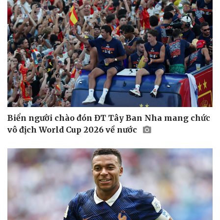
Biển người chào đón ĐT Tây Ban Nha mang chức
vô địch World Cup 2026 về nước
Doanh nghiệp
Công nghệ
Thông tin doanh nghiệp
Sành điệu
Doanh nghiệp 24h
Tin Công nghệ
Doanh nhân
Trải nghiệm
Vì cộng đồng
Chuyển đổi số