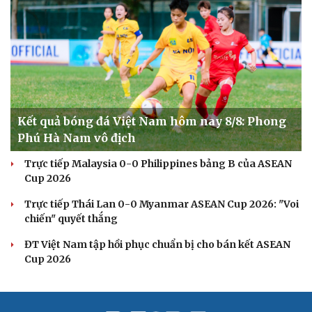
Di sản
Kết quả bóng đá Việt Nam hôm nay 8/8: Phong
Phú Hà Nam vô địch
Trực tiếp Malaysia 0-0 Philippines bảng B của ASEAN
Cup 2026
Trực tiếp Thái Lan 0-0 Myanmar ASEAN Cup 2026: "Voi
chiến" quyết thắng
ĐT Việt Nam tập hồi phục chuẩn bị cho bán kết ASEAN
Du lịch
Podcast
Cup 2026
Tư vấn
Câu chuyện thời sự
Săn Tour
Đọc truyện đêm khuya
check-in
Cửa sổ tình yêu