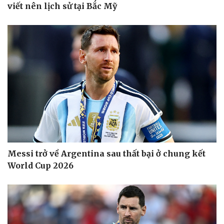
viết nên lịch sử tại Bắc Mỹ
Messi trở về Argentina sau thất bại ở chung kết
World Cup 2026
Kinh tế
Thị trường
Bất động sản
Giá vàng
Khởi nghiệp
Tiêu dùng
Tỷ giá
Chứng khoán