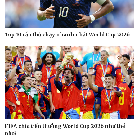
Top 10 cầu thủ chạy nhanh nhất World Cup 2026
Sức khỏe
Đời sống
Dinh dưỡng - món ngon
Nhà đẹp
Cây thuốc
Blog
Sản phụ khoa
Tình yêu - Gia đình
Nhi khoa
FIFA chia tiền thưởng World Cup 2026 như thế
Nam khoa
nào?
Làm đẹp - giảm cân