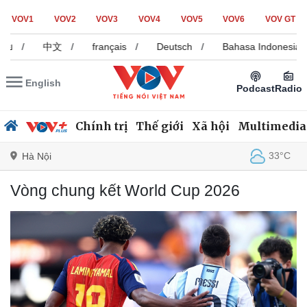
VOV1
VOV2
VOV3
VOV4
VOV5
VOV6
VOV GT
/
中文
/
français
/
Deutsch
/
Bahasa Indonesia
/
English
Podcast
Radio
Chính trị
Thế giới
Xã hội
Multimedia
33°C
Hà Nội
Vòng chung kết World Cup 2026
Chính trị
Xã hội
Đảng
Tin 24h
Tổ chức nhân sự
Dự báo thời tiết
Quốc hội
Giáo dục
Nhận diện sự thật
Dấu ấn VOV
Việc làm