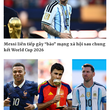
Giá cà phê
Messi liên tiếp gây “bão” mạng xã hội sau chung
kết World Cup 2026
Pháp luật
Quân sự - Quốc phòng
Vụ án
Vũ khí
Tin nóng
Việt Nam
Tư vấn luật
Phân tích