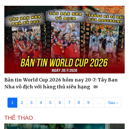
Phòng mạch online
Ăn sạch sống khỏe
Bản tin World Cup 2026 hôm nay 20-7: Tây Ban
Nha vô địch với hàng thủ siêu hạng
1
2
3
4
5
6
7
8
9
…
Sau ›
Văn hóa
Giải trí
Sân khấu - Điện ảnh
Nghệ sĩ
THỂ THAO
Văn học
Thời trang
Âm nhạc
Sao Việt