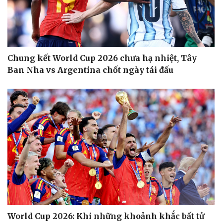
Biển đảo
Chung kết World Cup 2026 chưa hạ nhiệt, Tây
Ban Nha vs Argentina chốt ngày tái đấu
Thế giới
Multimedia
Quan sát
Video
Cuộc sống đó đây
Ảnh
Hồ sơ
E-Magazine
World Cup 2026: Khi những khoảnh khắc bất tử
Infographic