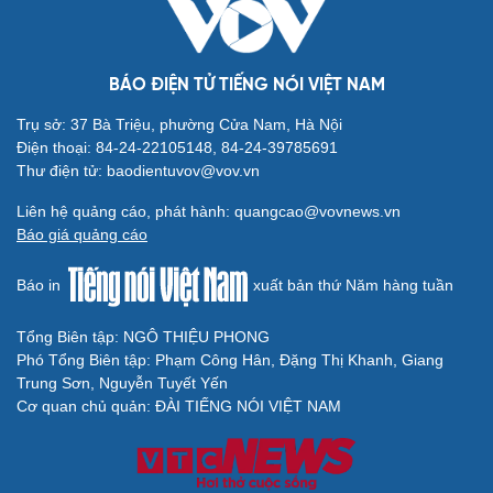
Kể chuyện cho bé
Hạt giống tâm hồn
BÁO ĐIỆN TỬ TIẾNG NÓI VIỆT NAM
Trụ sở: 37 Bà Triệu, phường Cửa Nam, Hà Nội
Điện thoại: 84-24-22105148, 84-24-39785691
Thư điện tử: baodientuvov@vov.vn
Liên hệ quảng cáo, phát hành: quangcao@vovnews.vn
Báo giá quảng cáo
Báo in
xuất bản thứ Năm hàng tuần
Tổng Biên tập: NGÔ THIỆU PHONG
Phó Tổng Biên tập: Phạm Công Hân, Đặng Thị Khanh, Giang
Trung Sơn, Nguyễn Tuyết Yến
Cơ quan chủ quản: ĐÀI TIẾNG NÓI VIỆT NAM
Cải chính