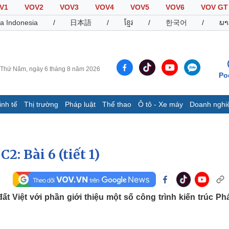
V1
VOV2
VOV3
VOV4
VOV5
VOV6
VOV GT
a Indonesia
/
日本語
/
ខ្មែរ
/
한국어
/
ພາ
Thứ Năm, ngày 6 tháng 8 năm 2026
Po
inh tế
Thị trường
Pháp luật
Thể thao
Ô tô - Xe máy
Doanh nghi
Thế giới
Multimedia
K
Quan sát
Video
B
Cuộc sống đó đây
Ảnh
K
2: Bài 6 (tiết 1)
Hồ sơ
E-Magazine
Infographic
t Việt với phần giới thiệu một số công trình kiến trúc Phá
Thể thao
Ô tô - Xe máy
D
Bóng đá
Ô tô
T