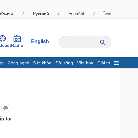
ສາລາວ
/
Русский
/
Español
/
ไทย
English
dcast
Radio
ệp
Công nghệ
Sức khỏe
Đời sống
Văn hóa
Giải trí
inh tế
Thị trường
ất động sản
Giá vàng
hởi nghiệp
Tiêu dùng
Tỷ giá
Chứng khoán
Giá cà phê
p tại
oanh nghiệp
Công nghệ
hông tin doanh nghiệp
Sành điệu