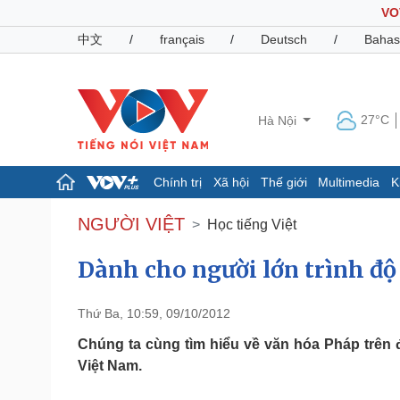
VO
中文
/
français
/
Deutsch
/
Bahas
27°C
Hà Nội
Chính trị
Xã hội
Thế giới
Multimedia
K
Chính trị
Xã hội
NGƯỜI VIỆT
Học tiếng Việt
Đảng
Tin 24h
Tổ chức nhân sự
Dự báo thời tiết
Dành cho người lớn trình độ C
Quốc hội
Giáo dục
Nhận diện sự thật
Dấu ấn VOV
Thứ Ba, 10:59, 09/10/2012
Việc làm
Biển đảo
Chúng ta cùng tìm hiểu về văn hóa Pháp trên đấ
Việt Nam.
Pháp luật
Quân sự - Quốc phòng
Vụ án
Vũ khí