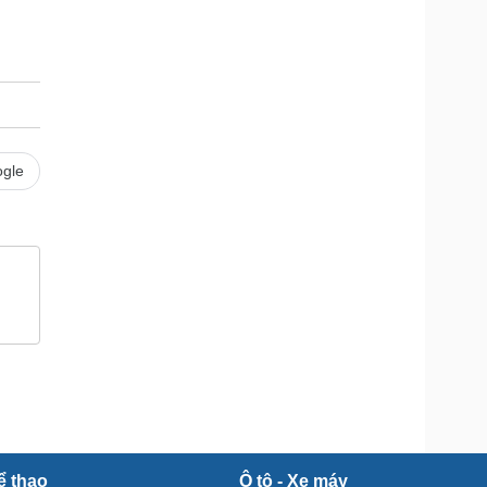
Doanh nghiệp 24h
Tin Công nghệ
Doanh nhân
Trải nghiệm
ì cộng đồng
Chuyển đổi số
u lịch
Podcast
Tư vấn
Câu chuyện thời sự
Săn Tour
Đọc truyện đêm khuya
gle
heck-in
Cửa sổ tình yêu
Kể chuyện cho bé
Hạt giống tâm hồn
ể thao
Ô tô - Xe máy