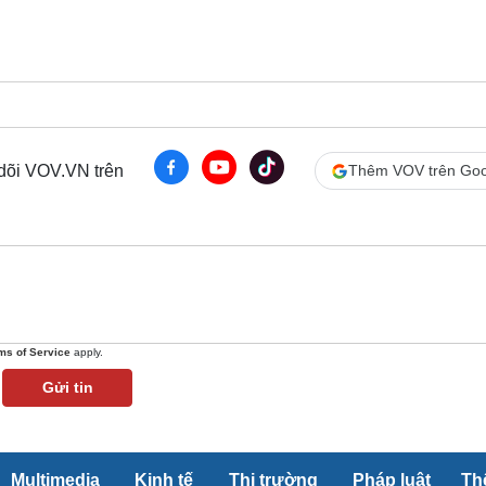
Lịch thi đấu bóng đá
Xe máy
Thế giới thể thao
Tư vấn
eSports
V
Hậu trường
Văn hóa
Giải trí
D
Sân khấu - Điện ảnh
Nghệ sĩ
Văn học
Thời trang
 dõi VOV.VN trên
Thêm VOV trên Goo
Âm nhạc
Sao Việt
c
Di sản
ms of Service
apply.
Gửi tin
Multimedia
Kinh tế
Thị trường
Pháp luật
Th