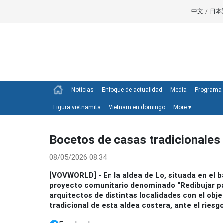
中文
/
日本
Noticias
Enfoque de actualidad
Media
Programa 
Figura vietnamita
Vietnam en domingo
More
▾
Bocetos de casas tradicionales 
08/05/2026 08:34
[VOVWORLD] - En la aldea de Lo, situada en el ba
proyecto comunitario denominado “Redibujar pa
arquitectos de distintas localidades con el obje
tradicional de esta aldea costera, ante el riesg