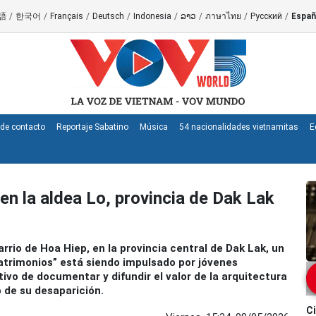
語
/
한국어
/
Français
/
Deutsch
/
Indonesia
/
ລາວ
/
ภาษาไทย
/
Русский
/
Españ
de contacto
Reportaje Sabatino
Música
54 nacionalidades vietnamitas
E
en la aldea Lo, provincia de Dak Lak
rrio de Hoa Hiep, en la provincia central de Dak Lak, un
trimonios” está siendo impulsado por jóvenes
tivo de documentar y difundir el valor de la arquitectura
o de su desaparición.
Ci