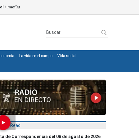
ol
/
ភាសាខ្មែរ
conomía
La vida en el campo
Vida social
Most Read
ta de Correspondencia del 08 de agosto de 2026