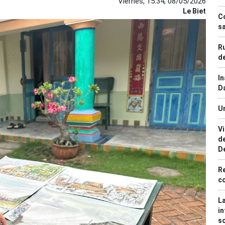
Viernes, 15:34, 08/05/2026
Le Biet
Co
sa
Ru
d
In
D
Un
Vi
de
D
Re
c
La
in
s