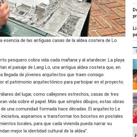
Da
pr
Lí
pa
a esencia de las antiguas casas de la aldea costera de Lo.
uerto pesquero cobra vida cada mañana y al atardecer. La playa
an el paisaje de Lang Lo, una antigua aldea costera que, en
la llegada de jóvenes arquitectos que traen consigo
r el patrimonio arquitectónico para participar en el proyecto.
iliares del lugar, como callejones estrechos, casas de tres
an vida sobre el papel. Más que simples dibujos, estas obras
a de una comunidad formada hace décadas. El arquitecto Le
 iniciativa, aspiramos a transformar los bocetos en postales
amientos locales, para que cada vivienda pueda narrar su
ndan mejor la identidad cultural de la aldea”.