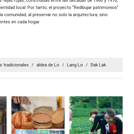
 tejas rojas, construidas entre las décadas de 1960 y 1970,
entidad local. Por tanto, el proyecto “Redibujar patrimonios”
la comunidad, al preservar no solo la arquitectura, sino
entes en cada hogar.
s tradicionales
/
aldea de Lo
/
Lang Lo
/
Dak Lak