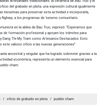
eas artesanales tradicionales: la cerámica de Bau Truc y el
oficio del grabado en plata, una expresión cultural igualmente
n iniciativas para preservar esta actividad e incorporarla,
My Nghiep, a los programas de turismo comunitario.
Comunista en la aldea de Bau Truc, expresó: “Esperamos que
cas de formación profesional y apoyen los trámites para
 y Dang Thi My Tram como Artesanos Destacados. Esto
o este valioso oficio a las nuevas generaciones”.
nía ancestral y singular que ha logrado sobrevivir gracias a la
actividad económica, representa un elemento esencial para
 pueblo cham.
c
/
oficio de grabado en plata
/
pueblo cham