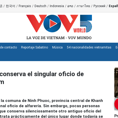
語
/
한국어
/
Français
/
Deutsch
/
Indonesia
/
ລາວ
/
ภาษาไทย
/
Русский
/
Españ
de contacto
Reportaje Sabatino
Música
54 nacionalidades vietnamitas
E
conserva el singular oficio de
am
 la comuna de Ninh Phuoc, provincia central de Khanh
nal oficio de alfarería. Sin embargo, pocas personas
que conserva silenciosamente otro antiguo oficio del
Pr
 trata prácticamente del único lugar donde todavía se