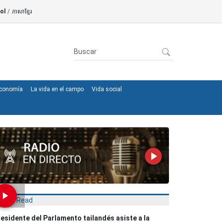
ol
/
ភាសាខ្មែរ
conomía
La vida en el campo
Vida social
Most Read
esidente del Parlamento tailandés asiste a la