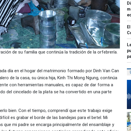
Di
ma
e
El
C
La
pu
ción de su familia que continúa la tradición de la orfebrería.
p
 cada día en el hogar del matrimonio formado por Dinh Van Can
alero de la casa, su única hija, Kinh Thi Mong Ngung, continúa
icamente con herramientas manuales, es capaz de dar forma a
do del cincelado de la plata se ha convertido en una parte
erlo bien. Con el tiempo, comprendí que este trabajo exige
fícil es grabar el borde de las bandejas para el betel. Mi
s que mi padre se encarga principalmente del ensamblaje y