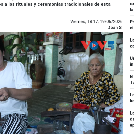
ex
 a los rituales y ceremonias tradicionales de esta
la
Viernes, 18:17, 19/06/2026
Pr
Doan Si
ci
La
ca
Ur
in
El
T
L
ha
La
de
ap