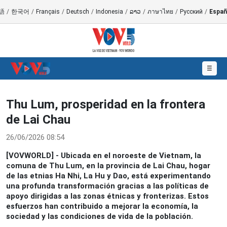
語
/
한국어
/
Français
/
Deutsch
/
Indonesia
/
ລາວ
/
ภาษาไทย
/
Русский
/
Españ
☰
Thu Lum, prosperidad en la frontera
de Lai Chau
26/06/2026 08:54
[VOVWORLD] - Ubicada en el noroeste de Vietnam, la
comuna de Thu Lum, en la provincia de Lai Chau, hogar
de las etnias Ha Nhi, La Hu y Dao, está experimentando
una profunda transformación gracias a las políticas de
apoyo dirigidas a las zonas étnicas y fronterizas. Estos
esfuerzos han contribuido a mejorar la economía, la
sociedad y las condiciones de vida de la población.