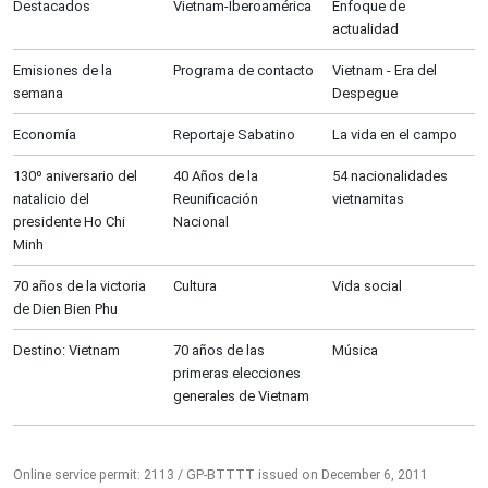
Destacados
Vietnam-Iberoamérica
Enfoque de
actualidad
Emisiones de la
Programa de contacto
Vietnam - Era del
semana
Despegue
Economía
Reportaje Sabatino
La vida en el campo
130º aniversario del
40 Años de la
54 nacionalidades
natalicio del
Reunificación
vietnamitas
presidente Ho Chi
Nacional
Minh
70 años de la victoria
Cultura
Vida social
de Dien Bien Phu
Destino: Vietnam
70 años de las
Música
primeras elecciones
generales de Vietnam
Online service permit: 2113 / GP-BTTTT issued on December 6, 2011