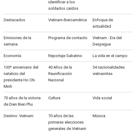
identificar a los
soldados caídos
Destacados
Vietnam-Iberoamérica
Enfoque de
actualidad
Emisiones de la
Programa de contacto
Vietnam - Era del
semana
Despegue
Economía
Reportaje Sabatino
La vida en el campo
130º aniversario del
40 Años de la
54 nacionalidades
natalicio del
Reunificación
vietnamitas
presidente Ho Chi
Nacional
Minh
70 años de la victoria
Cultura
Vida social
de Dien Bien Phu
Destino: Vietnam
70 años de las
Música
primeras elecciones
generales de Vietnam