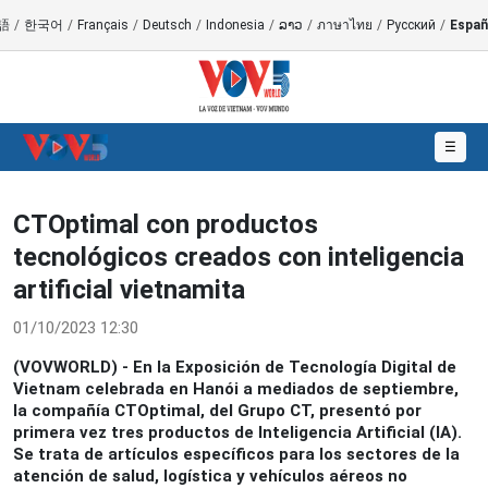
語
/
한국어
/
Français
/
Deutsch
/
Indonesia
/
ລາວ
/
ภาษาไทย
/
Русский
/
Españ
☰
CTOptimal con productos
tecnológicos creados con inteligencia
artificial vietnamita
01/10/2023 12:30
(VOVWORLD) - En la Exposición de Tecnología Digital de
Vietnam celebrada en Hanói a mediados de septiembre,
la compañía CTOptimal, del Grupo CT, presentó por
primera vez tres productos de Inteligencia Artificial (IA).
Se trata de artículos específicos para los sectores de la
atención de salud, logística y vehículos aéreos no