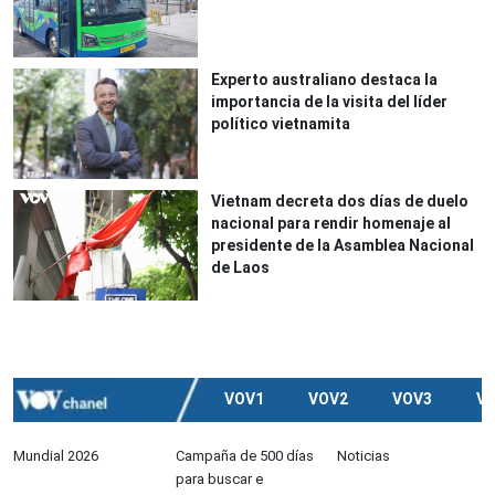
Experto australiano destaca la
importancia de la visita del líder
político vietnamita
Vietnam decreta dos días de duelo
nacional para rendir homenaje al
presidente de la Asamblea Nacional
de Laos
VOV1
VOV2
VOV3
V
Mundial 2026
Campaña de 500 días
Noticias
para buscar e