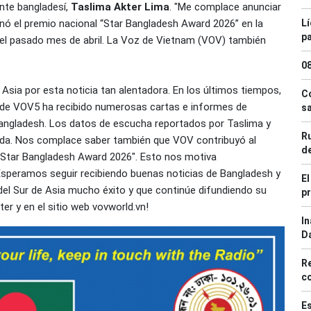
nte bangladesí,
Taslima Akter Lima
. "Me complace anunciar
nó el premio nacional “Star Bangladesh Award 2026” en la
Lí
pa
 el pasado mes de abril. La Voz de Vietnam (VOV) también
0
e Asia por esta noticia tan alentadora. En los últimos tiempos,
Co
ol de VOV5 ha recibido numerosas cartas e informes de
sa
Bangladesh. Los datos de escucha reportados por Taslima y
Ru
uda. Nos complace saber también que VOV contribuyó al
d
"Star Bangladesh Award 2026". Esto nos motiva
speramos seguir recibiendo buenas noticias de Bangladesh y
El
del Sur de Asia mucho éxito y que continúe difundiendo su
pr
ter y en el sitio web vovworld.vn!
In
D
Re
c
Es