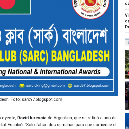
dó
Vi
de
D
adesh. Foto: sarc97.blogspot.com
o oyente,
David Iurescia
de Argentina, que se refirió a uno de
ial. Escribió: “Solo faltan dos semanas para que comience el