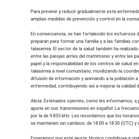
Para prevenir y reducir gradualmente esta enfermeda
amplias medidas de prevención y control en la comu
En consecuencia, se han fortalecido los esfuerzos d
preparan para formar una familia y a las familias c
talasemia. El sector de la salud también ha realizado
entre las parejas antes del matrimonio y entre las pa
papel y la responsabilidad de los centros de salud en
talasemia a nivel comunitario; movilizando la coordi
difusión de información y animando a la población a p
enfermedad, contribuyendo así a mejorar la calidad de
Alicia: Estimados oyentes, como les informamos, a pa
ajuste en sus transmisiones en español. La frecuenci
por la de 9.835 kHz. Les recordamos que los horario
se mantienen sin cambios: de 18:00 a 18:30 (UTC) y 
Esperamos que este ajuste técnico contribuya a una