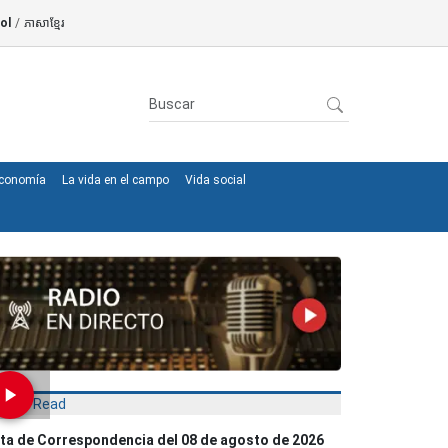
ol
/
ភាសាខ្មែរ
conomía
La vida en el campo
Vida social
Most Read
ta de Correspondencia del 08 de agosto de 2026