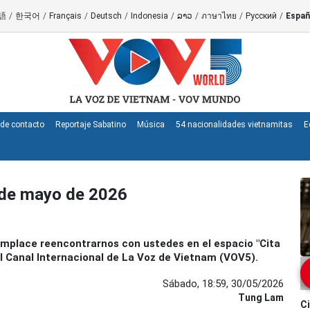
語
/
한국어
/
Français
/
Deutsch
/
Indonesia
/
ລາວ
/
ภาษาไทย
/
Русский
/
Españ
de contacto
Reportaje Sabatino
Música
54 nacionalidades vietnamitas
E
 de mayo de 2026
mplace reencontrarnos con ustedes en el espacio "Cita
el Canal Internacional de La Voz de Vietnam (VOV5).
Sábado, 18:59, 30/05/2026
Tung Lam
Ci