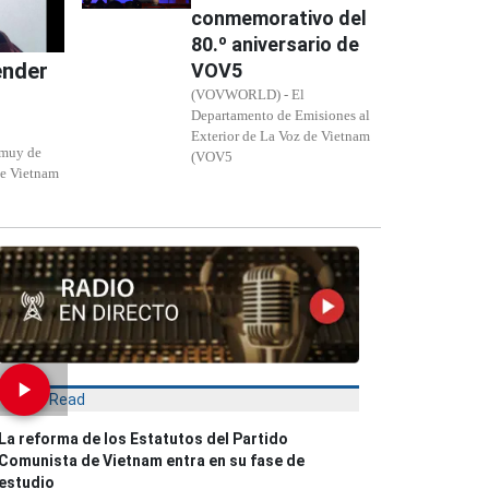
conmemorativo del
80.º aniversario de
ender
VOV5
(VOVWORLD) - El
Departamento de Emisiones al
Exterior de La Voz de Vietnam
muy de
(VOV5
de Vietnam
Most Read
La reforma de los Estatutos del Partido
Comunista de Vietnam entra en su fase de
estudio