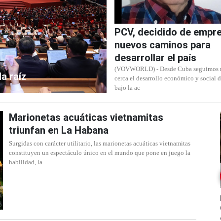
PCV, decidido de empr
nuevos caminos para
desarrollar el país
(VOVWORLD) - Desde Cuba seguimos 
a raíz
cerca el desarrollo económico y social 
bajo la ac
Marionetas acuáticas vietnamitas
triunfan en La Habana
Surgidas con carácter utilitario, las marionetas acuáticas vietnamitas
constituyen un espectáculo único en el mundo que pone en juego la
habilidad, la