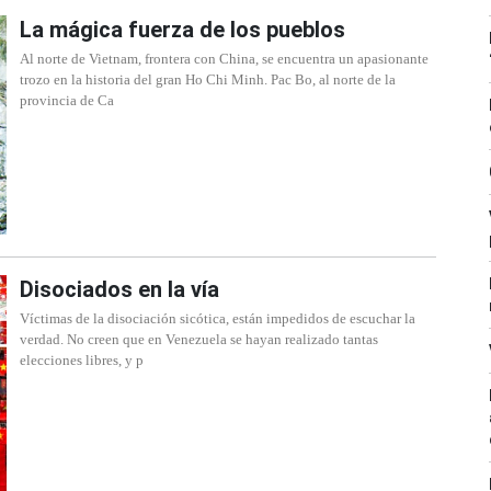
La mágica fuerza de los pueblos
Al norte de Vietnam, frontera con China, se encuentra un apasionante
trozo en la historia del gran Ho Chi Minh. Pac Bo, al norte de la
provincia de Ca
Disociados en la vía
Víctimas de la disociación sicótica, están impedidos de escuchar la
verdad. No creen que en Venezuela se hayan realizado tantas
elecciones libres, y p