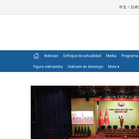
中文
/
日本
Noticias
Enfoque de actualidad
Media
Programa 
Figura vietnamita
Vietnam en domingo
More
▾