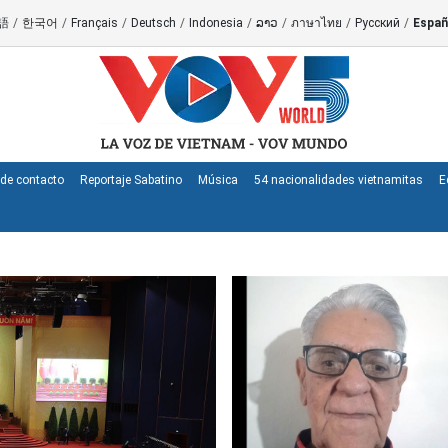
語
/
한국어
/
Français
/
Deutsch
/
Indonesia
/
ລາວ
/
ภาษาไทย
/
Русский
/
Españ
de contacto
Reportaje Sabatino
Música
54 nacionalidades vietnamitas
E