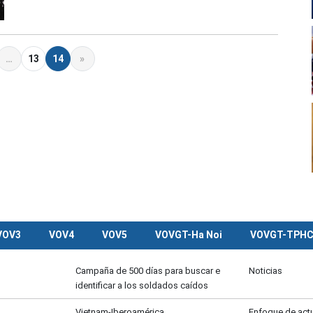
…
13
14
»
VOV3
VOV4
VOV5
VOVGT-Ha Noi
VOVGT-TPH
Campaña de 500 días para buscar e
Noticias
identificar a los soldados caídos
Vietnam-Iberoamérica
Enfoque de act