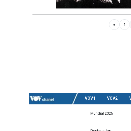
«
1
VOV1
VOV2
Mundial 2026
Destacados