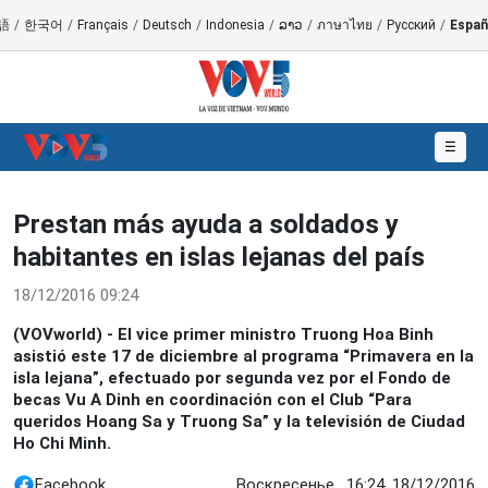
語
/
한국어
/
Français
/
Deutsch
/
Indonesia
/
ລາວ
/
ภาษาไทย
/
Русский
/
Españ
☰
Prestan más ayuda a soldados y
habitantes en islas lejanas del país
18/12/2016 09:24
(VOVworld) - El vice primer ministro Truong Hoa Binh
asistió este 17 de diciembre al programa “Primavera en la
isla lejana”, efectuado por segunda vez por el Fondo de
becas Vu A Dinh en coordinación con el Club “Para
queridos Hoang Sa y Truong Sa” y la televisión de Ciudad
Ho Chi Minh.
Facebook
Воскресенье , 16:24, 18/12/2016