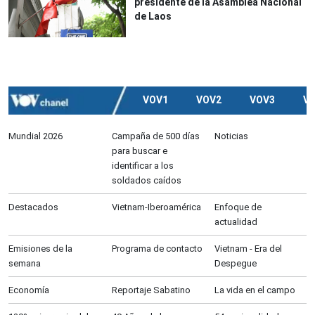
presidente de la Asamblea Nacional
de Laos
VOV1
VOV2
VOV3
V
Mundial 2026
Campaña de 500 días
Noticias
para buscar e
identificar a los
soldados caídos
Destacados
Vietnam-Iberoamérica
Enfoque de
actualidad
Emisiones de la
Programa de contacto
Vietnam - Era del
semana
Despegue
Economía
Reportaje Sabatino
La vida en el campo