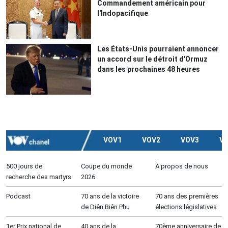
Commandement américain pour
l'Indopacifique
Les États-Unis pourraient annoncer
un accord sur le détroit d'Ormuz
dans les prochaines 48 heures
VOV1
VOV2
VOV3
V
500 jours de
Coupe du monde
À propos de nous
recherche des martyrs
2026
Podcast
70 ans de la victoire
70 ans des premières
de Diên Biên Phu
élections législatives
1er Prix national de
40 ans de la
70ème anniversaire de