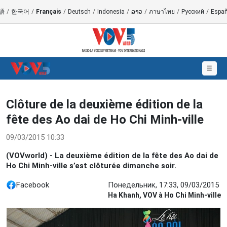
語
/
한국어
/
Français
/
Deutsch
/
Indonesia
/
ລາວ
/
ภาษาไทย
/
Русский
/
Españ
☰
Clôture de la deuxième édition de la
fête des Ao dai de Ho Chi Minh-ville
09/03/2015 10:33
(VOVworld) - La deuxième édition de la fête des Ao dai de
Ho Chi Minh-ville s’est clôturée dimanche soir.
Facebook
Понедельник, 17:33, 09/03/2015
Ha Khanh, VOV à Ho Chi Minh-ville