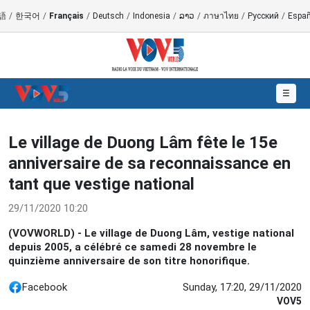
語
/
한국어
/
Français
/
Deutsch
/
Indonesia
/
ລາວ
/
ภาษาไทย
/
Русский
/
Españ
☰
Le village de Duong Lâm fête le 15e
anniversaire de sa reconnaissance en
tant que vestige national
29/11/2020 10:20
(VOVWORLD) - Le village de Duong Lâm, vestige national
depuis 2005, a célébré ce samedi 28 novembre le
quinzième anniversaire de son titre honorifique.
Facebook
Sunday, 17:20, 29/11/2020
VOV5