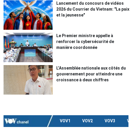
Lancement du concours de vidéos
2026 du Courrier du Vietnam: "La paix
et la jeunesse"
Le Premier ministre appelle à
renforcer la cybersécurité de
manière coordonnée
L’Assemblée nationale aux côtés du
gouvernement pour atteindre une
croissance à deux chiffres
VOV1
VOV2
VOV3
V