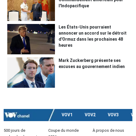
l'Indopacifique
Les États-Unis pourraient
annoncer un accord sur le détroit
d'Ormuz dans les prochaines 48
heures
Mark Zuckerberg présente ses
excuses au gouvernement indien
VOV1
VOV2
VOV3
V
500 jours de
Coupe du monde
À propos de nous