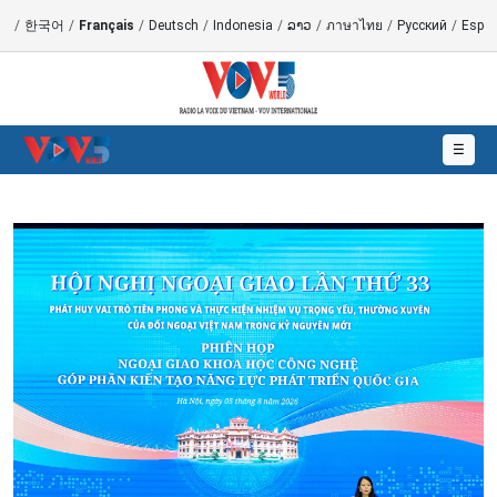
語
/
한국어
/
Français
/
Deutsch
/
Indonesia
/
ລາວ
/
ภาษาไทย
/
Русский
/
Españ
☰