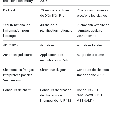
recherche des martyrs
2026
Podcast
70 ans de la victoire
70 ans des premières
de Diên Biên Phu
élections législatives
1er Prix national de
40 ans de la
70ème anniversaire de
l’information pour
réunification nationale
l'Armée populaire
l'étranger
vietnamienne
APEC 2017
Actualités
Actualités locales
Annonces judiciaires
Application des
Au gré de la plume
résolutions du Parti
Chansons en français
Chronique du jour
Concours de chanson
interprétées par des
francophone 2017
Vietnamiens
Concours de chant
Concours de création
Concours «QUE
de chansons en
SAVEZ-VOUS DU
l’honneur de l’UIP 132
VIETNAM?»