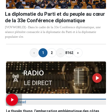
La diplomatie du Parti et du peuple au cœur
de la 33e Conférence diplomatique
[VOVWORLD] - Dans le cadre de la 33e Conférence diplomatique, une
séance plénière consacrée à la diplomatie du Parti et à la diplomatie
populaire s'es
«
1
2
…
8162
»
Most Read
Le thuyên thung, l'embarcation emblématique des côtes