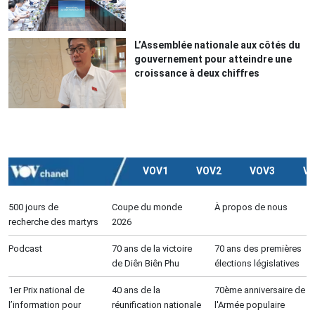
L’Assemblée nationale aux côtés du
gouvernement pour atteindre une
croissance à deux chiffres
VOV1
VOV2
VOV3
V
500 jours de
Coupe du monde
À propos de nous
recherche des martyrs
2026
Podcast
70 ans de la victoire
70 ans des premières
de Diên Biên Phu
élections législatives
1er Prix national de
40 ans de la
70ème anniversaire de
l’information pour
réunification nationale
l'Armée populaire