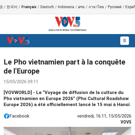
語
/
한국어
/
Français
/
Deutsch
/
Indonesia
/
ລາວ
/
ภาษาไทย
/
Русский
/
Españ
☰
Le Pho vietnamien part à la conquête
de l'Europe
15/05/2026 09:11
[VOVWORLD] - Le “Voyage de diffusion de la culture du
Pho vietnamien en Europe 2026” (Pho Cultural Roadshow
Europe 2026) a été officiellement lancé le 15 mai à Hanoï.
Facebook
vendredi, 16:11, 15/05/2026
VOV5