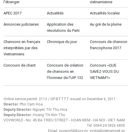
l'étranger
vietnamienne
APEC 2017
Actualités
Actualités locales
Annonces judiciaires
Application des
Au gré de la plume
résolutions du Parti
Chansons en français
Chronique du jour
Concours de chanson
interprétées par des
francophone 2017
Vietnamiens
Concours de chant
Concours de création
Concours «QUE
de chansons en
SAVEZ-VOUS DU
l’honneur de l’UIP 132
VIETNAM?»
Online service permit: 2113 / GP-BTTTT issued on December 6, 2011
Director:
Pho Cam Hoa
Deputy Director:
Nguyen Thi Thu Hoa
Deputy Director:
Hoang Thi Kim Thu
VOVWORLD - No. 45 BA TRIEU STREET - HOAN KIEM - HA NOI - VIET NAM
Tel: 0084.24.3826 6805
Email: vovworld@vov.vn, vovtg@vietnamnet.vn