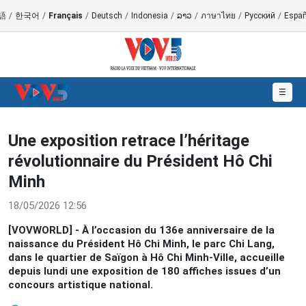
語
/
한국어
/
Français
/
Deutsch
/
Indonesia
/
ລາວ
/
ภาษาไทย
/
Русский
/
Españ
☰
Une exposition retrace l’héritage
révolutionnaire du Président Hô Chi
Minh
18/05/2026 12:56
[VOVWORLD] - À l’occasion du 136e anniversaire de la
naissance du Président Hô Chi Minh, le parc Chi Lang,
dans le quartier de Saïgon à Hô Chi Minh-Ville, accueille
depuis lundi une exposition de 180 affiches issues d’un
concours artistique national.