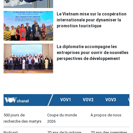
Le Vietnam mise sur la coopération
internationale pour dynamiser la
promotion touristique
La diplomatie accompagne les
entreprises pour ouvrir de nouvelles
perspectives de développement
VOV1
VOV2
VOV3
V
500 jours de
Coupe du monde
À propos de nous
recherche des martyrs
2026
Podcast
70 ans de la victoire
70 ans des premières