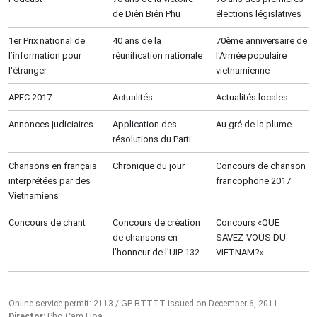
de Diên Biên Phu
élections législatives
1er Prix national de
40 ans de la
70ème anniversaire de
l’information pour
réunification nationale
l'Armée populaire
l'étranger
vietnamienne
APEC 2017
Actualités
Actualités locales
Annonces judiciaires
Application des
Au gré de la plume
résolutions du Parti
Chansons en français
Chronique du jour
Concours de chanson
interprétées par des
francophone 2017
Vietnamiens
Concours de chant
Concours de création
Concours «QUE
de chansons en
SAVEZ-VOUS DU
l’honneur de l’UIP 132
VIETNAM?»
Online service permit: 2113 / GP-BTTTT issued on December 6, 2011
Director:
Pho Cam Hoa