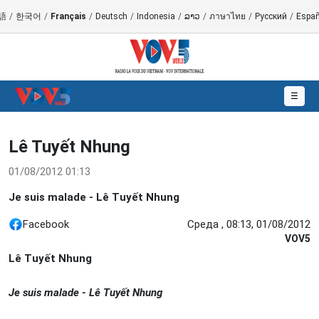
語
/
한국어
/
Français
/
Deutsch
/
Indonesia
/
ລາວ
/
ภาษาไทย
/
Русский
/
Españ
☰
Lê Tuyết Nhung
01/08/2012 01:13
Je suis malade - Lê Tuyết Nhung
Facebook
Среда , 08:13, 01/08/2012
VOV5
Lê Tuyết Nhung
Je suis malade - Lê Tuyết Nhung