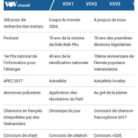
VOV1
VOV2
VOV3
V
500 jours de
Coupe du monde
À propos de nous
recherche des martyrs
2026
Podcast
70 ans de la victoire
70 ans des premières
de Diên Biên Phu
élections législatives
1er Prix national de
40 ans de la
70ème anniversaire de
l’information pour
réunification nationale
l'Armée populaire
l'étranger
vietnamienne
APEC 2017
Actualités
Actualités locales
Annonces judiciaires
Application des
Au gré de la plume
résolutions du Parti
Chansons en français
Chronique du jour
Concours de chanson
interprétées par des
francophone 2017
Vietnamiens
Concours de chant
Concours de création
Concours «QUE