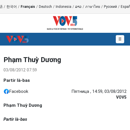
語
/
한국어
/
Français
/
Deutsch
/
Indonesia
/
ລາວ
/
ภาษาไทย
/
Русский
/
Españ
☰
Phạm Thuỳ Dương
03/08/2012 07:59
Partir là-bas
Facebook
Пятница , 14:59, 03/08/2012
VOV5
Phạm Thuỳ Dương
Partir là-bas