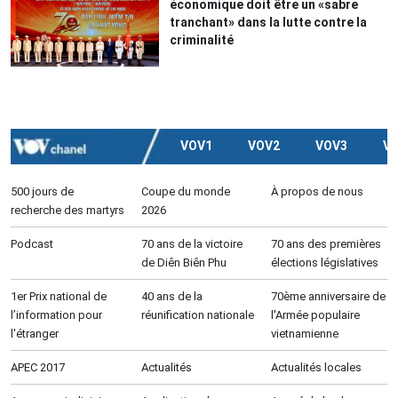
économique doit être un «sabre
tranchant» dans la lutte contre la
criminalité
VOV1
VOV2
VOV3
V
500 jours de
Coupe du monde
À propos de nous
recherche des martyrs
2026
Podcast
70 ans de la victoire
70 ans des premières
de Diên Biên Phu
élections législatives
1er Prix national de
40 ans de la
70ème anniversaire de
l’information pour
réunification nationale
l'Armée populaire
l'étranger
vietnamienne
APEC 2017
Actualités
Actualités locales