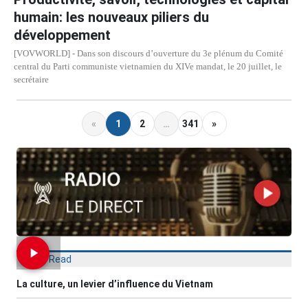
humain: les nouveaux piliers du
développement
[VOVWORLD] - Dans son discours d’ouverture du 3e plénum du Comité
central du Parti communiste vietnamien du XIVe mandat, le 20 juillet, le
secrétaire
«
1
2
…
341
»
Most Read
La culture, un levier d’influence du Vietnam