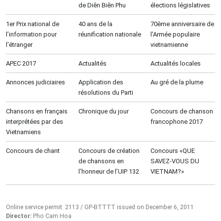
de Diên Biên Phu
élections législatives
1er Prix national de
40 ans de la
70ème anniversaire de
l’information pour
réunification nationale
l'Armée populaire
l'étranger
vietnamienne
APEC 2017
Actualités
Actualités locales
Annonces judiciaires
Application des
Au gré de la plume
résolutions du Parti
Chansons en français
Chronique du jour
Concours de chanson
interprétées par des
francophone 2017
Vietnamiens
Concours de chant
Concours de création
Concours «QUE
de chansons en
SAVEZ-VOUS DU
l’honneur de l’UIP 132
VIETNAM?»
Online service permit: 2113 / GP-BTTTT issued on December 6, 2011
Director:
Pho Cam Hoa