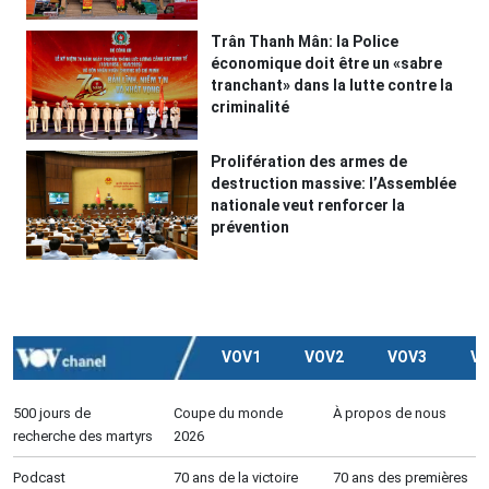
Trân Thanh Mân: la Police
économique doit être un «sabre
tranchant» dans la lutte contre la
criminalité
Prolifération des armes de
destruction massive: l’Assemblée
nationale veut renforcer la
prévention
VOV1
VOV2
VOV3
V
500 jours de
Coupe du monde
À propos de nous
recherche des martyrs
2026
Podcast
70 ans de la victoire
70 ans des premières