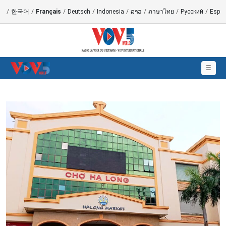
語
/
한국어
/
Français
/
Deutsch
/
Indonesia
/
ລາວ
/
ภาษาไทย
/
Русский
/
Españ
☰