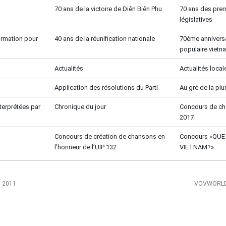
70 ans de la victoire de Diên Biên Phu
70 ans des prem
législatives
formation pour
40 ans de la réunification nationale
70ème anniversa
populaire vietn
Actualités
Actualités local
Application des résolutions du Parti
Au gré de la pl
terprétées par
Chronique du jour
Concours de c
2017
Concours de création de chansons en
Concours «QU
l’honneur de l’UIP 132
VIETNAM?»
, 2011
VOVWORLD 