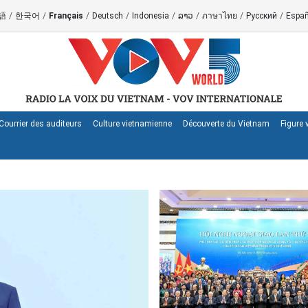
語
/
한국어
/
Français
/
Deutsch
/
Indonesia
/
ລາວ
/
ภาษาไทย
/
Русский
/
Españ
Courrier des auditeurs
Culture vietnamienne
Découverte du Vietnam
Figure