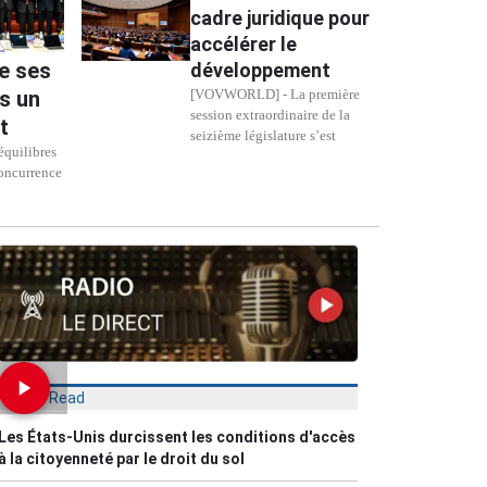
cadre juridique pour
accélérer le
de ses
développement
es un
[VOVWORLD] - La première
session extraordinaire de la
t
seizième législature s’est
quilibres
concurrence
Most Read
Les États-Unis durcissent les conditions d'accès
à la citoyenneté par le droit du sol