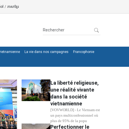
ol
/
ភាសាខ្មែរ
 vietnamienne
La vie dans nos campagnes
Francophonie
La liberté religieuse,
une réalité vivante
dans la société
vietnamienne
[VOVWORLD] - Le Vietnam est
un pays multiconfessionnel où
plus de 95% de la popu
Perfectionner le