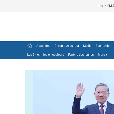
中文
/
日本
Actualités
Chronique du jour
Media
Economie
Les 54 ethnies en couleurs
Fenêtre des jeunes
More
▾