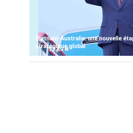
Vietnam-Australie: une nouvelle éta
stratégique global