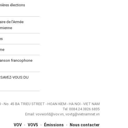
ières élections
ire de l'Armée
amienne
es
ume
hanson francophone
E SAVEZ-VOUS DU
- No. 45 BA TRIEU STREET - HOAN KIEM - HA NOI - VIET NAM
Tel: 0084.24.3826 6805
Email: vovworld@vov.vn, vovtg@vietnamnet.vn
VOV
-
VOV5
-
Émissions
-
Nous contacter