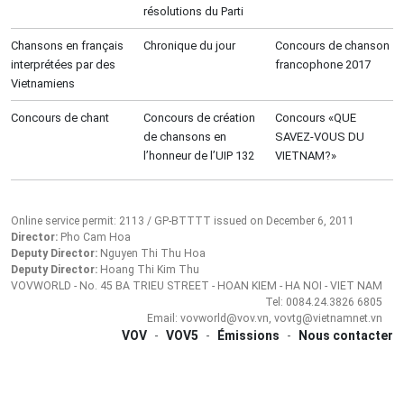
résolutions du Parti
Chansons en français
Chronique du jour
Concours de chanson
interprétées par des
francophone 2017
Vietnamiens
Concours de chant
Concours de création
Concours «QUE
de chansons en
SAVEZ-VOUS DU
l’honneur de l’UIP 132
VIETNAM?»
Online service permit: 2113 / GP-BTTTT issued on December 6, 2011
Director:
Pho Cam Hoa
Deputy Director:
Nguyen Thi Thu Hoa
Deputy Director:
Hoang Thi Kim Thu
VOVWORLD - No. 45 BA TRIEU STREET - HOAN KIEM - HA NOI - VIET NAM
Tel: 0084.24.3826 6805
Email: vovworld@vov.vn, vovtg@vietnamnet.vn
VOV
-
VOV5
-
Émissions
-
Nous contacter