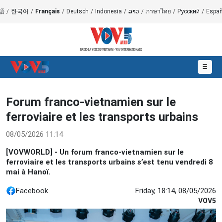
語
/
한국어
/
Français
/
Deutsch
/
Indonesia
/
ລາວ
/
ภาษาไทย
/
Русский
/
Españ
☰
Forum franco-vietnamien sur le
ferroviaire et les transports urbains
08/05/2026 11:14
[VOVWORLD] - Un forum franco-vietnamien sur le
ferroviaire et les transports urbains s’est tenu vendredi 8
mai à Hanoï.
Facebook
Friday, 18:14, 08/05/2026
VOV5