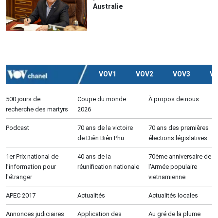
Australie
VOV1
VOV2
VOV3
V
500 jours de
Coupe du monde
À propos de nous
recherche des martyrs
2026
Podcast
70 ans de la victoire
70 ans des premières
de Diên Biên Phu
élections législatives
1er Prix national de
40 ans de la
70ème anniversaire de
l’information pour
réunification nationale
l'Armée populaire
l'étranger
vietnamienne
APEC 2017
Actualités
Actualités locales
Annonces judiciaires
Application des
Au gré de la plume